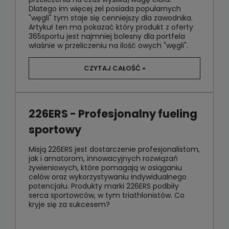
Dlatego im więcej żel posiada popularnych
"węgli" tym staje się cenniejszy dla zawodnika.
Artykuł ten ma pokazać który produkt z oferty
365sportu jest najmniej bolesny dla portfela
właśnie w przeliczeniu na ilość owych "węgli".
CZYTAJ CAŁOŚĆ »
226ERS - Profesjonalny fueling
sportowy
Misją 226ERS jest dostarczenie profesjonalistom,
jak i amatorom, innowacyjnych rozwiązań
żywieniowych, które pomagają w osiąganiu
celów oraz wykorzystywaniu indywidualnego
potencjału. Produkty marki 226ERS podbiły
serca sportowców, w tym triathlonistów. Co
kryje się za sukcesem?