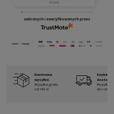
wczoraj
zebranych i zweryfikowanych przez
Darmowa
Szybka
wysyłka
dostawa
Wysyłka gratis
Wysyłka w
od 149 zł
dni roboc