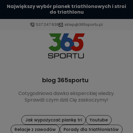
Największy wybór pianek triathlonowych i stroi
do triathlonu
537 247 836
sklep@365sportu.pl
Zaloguj się
Załóż konto
blog 365sportu
Cotygodniowa dawka eksperckiej wiedzy.
Sprawdź czym dziś Cię zaskoczymy!
Wybierz coś dla siebie z naszej aktualnej oferty lub
zaloguj się, aby przywrócić dodane produkty do
listy z poprzedniej sesji.
Jak wypożyczać piankę tri
Youtube
Relacje z zawodów
Porady dla triathlonistów