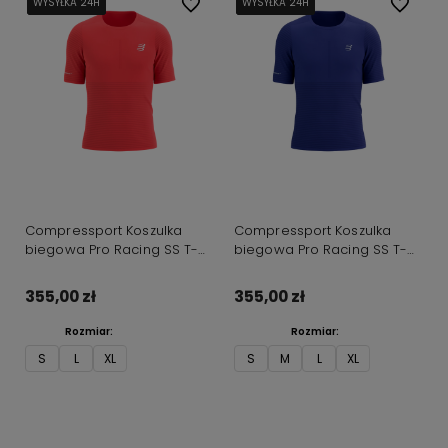
WYSYŁKA 24H
WYSYŁKA 24H
WYSYŁKA 24H
WYSYŁKA 24H
Do ulubionych
WYSYŁKA 24H
WYSYŁKA 24H
WYSYŁKA 24H
WYSYŁKA 24H
Do ulubi
Compressport Koszulka
Compressport Koszulka
biegowa Pro Racing SS T-
biegowa Pro Racing SS T-
shirt czerwona
shirt granatowa
355,00 zł
355,00 zł
Rozmiar:
Rozmiar:
S
L
XL
S
M
L
XL
Do koszyka
Do koszyka