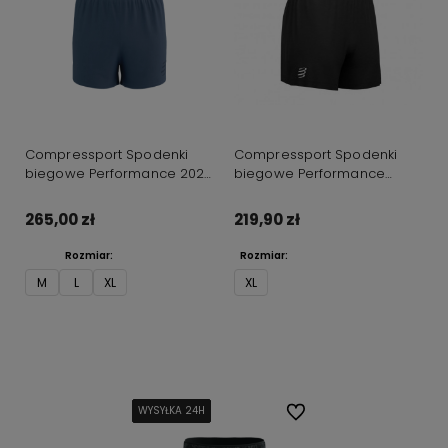
Compressport Spodenki
Compressport Spodenki
biegowe Performance 2025
biegowe Performance
indigo
czarne
265,00 zł
219,90 zł
Rozmiar:
Rozmiar:
M
L
XL
XL
Do koszyka
Do koszyka
WYSYŁKA 24H
WYSYŁKA 24H
WYSYŁKA 24H
WYSYŁKA 24H
WYSYŁKA 24H
WYSYŁKA 24H
Do ulubionych