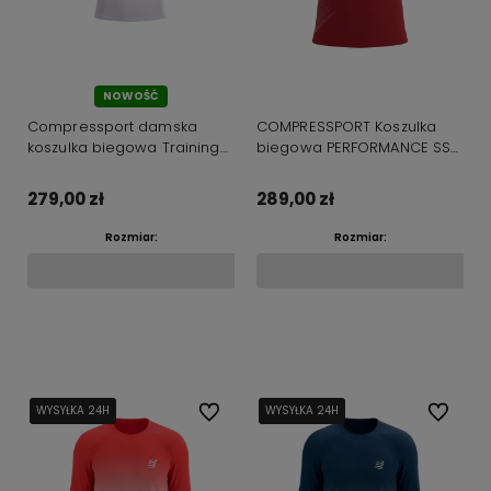
NOWOŚĆ
Compressport damska
COMPRESSPORT Koszulka
koszulka biegowa Training
biegowa PERFORMANCE SS
SS IM26 white
T-SHIRT czerwona
279,00 zł
289,00 zł
Rozmiar:
Rozmiar:
Do koszyka
Do koszyka
WYSYŁKA 24H
WYSYŁKA 24H
WYSYŁKA 24H
Do ulubionych
WYSYŁKA 24H
WYSYŁKA 24H
WYSYŁKA 24H
Do ulubi