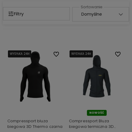
Filtry
WYSYŁKA 24H
WYSYŁKA 24H
WYSYŁKA 24H
Do ulubionych
WYSYŁKA 24H
WYSYŁKA 24H
Do ulubi
NOWOŚĆ
Compressport bluza
Compressport Bluza
biegowa 3D Thermo czarna
biegowa termiczna 3D