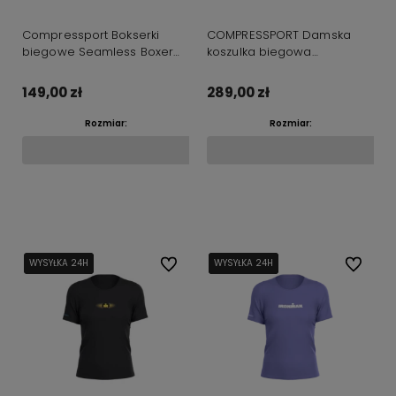
Compressport Bokserki
COMPRESSPORT Damska
biegowe Seamless Boxer
koszulka biegowa
czarne
PERFORMANCE SS T-SHIRT
fluo red/white
149,00 zł
289,00 zł
Rozmiar:
Rozmiar:
Do koszyka
Do koszyka
WYSYŁKA 24H
WYSYŁKA 24H
Do ulubionych
WYSYŁKA 24H
WYSYŁKA 24H
WYSYŁKA 24H
Do ulubi