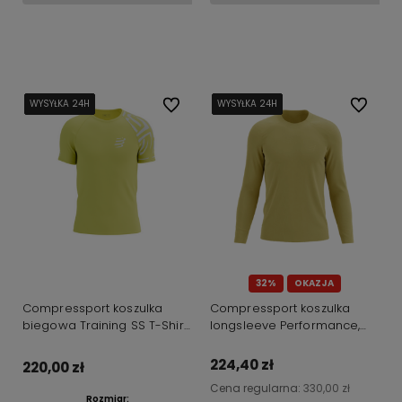
Do koszyka
Do koszyka
WYSYŁKA 24H
WYSYŁKA 24H
WYSYŁKA 24H
WYSYŁKA 24H
WYSYŁKA 24H
WYSYŁKA 24H
Do ulubionych
WYSYŁKA 24H
WYSYŁKA 24H
WYSYŁKA 24H
WYSYŁKA 24H
WYSYŁKA 24H
WYSYŁKA 24H
Do ulubi
32%
OKAZJA
Compressport koszulka
Compressport koszulka
biegowa Training SS T-Shirt
longsleeve Performance,
żółta/zielona
żółta
224,40 zł
220,00 zł
Cena regularna:
330,00 zł
Rozmiar: