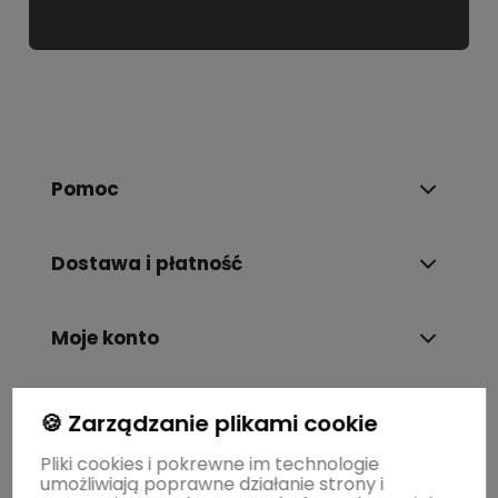
Pomoc
Dostawa i płatność
Moje konto
Gwarancja i zwroty
🍪 Zarządzanie plikami cookie
Pliki cookies i pokrewne im technologie
umożliwiają poprawne działanie strony i
O firmie