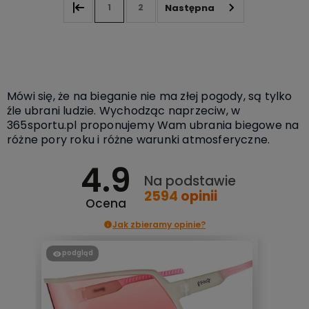
1
2
Mówi się, że na bieganie nie ma złej pogody, są tylko
źle ubrani ludzie. Wychodząc naprzeciw, w
365sportu.pl proponujemy Wam ubrania biegowe na
różne pory roku i różne warunki atmosferyczne.
4.9
Na podstawie
2594
opinii
Ocena
Jak zbieramy opinie?
podgląd