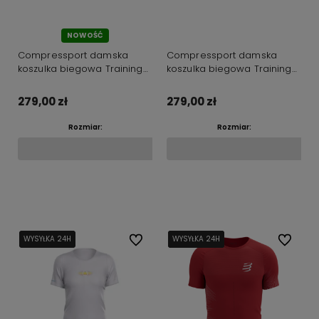
NOWOŚĆ
Compressport damska
Compressport damska
koszulka biegowa Training
koszulka biegowa Training
SS IM26 black
SS IM26 jacardana
279,00 zł
279,00 zł
Rozmiar:
Rozmiar:
Do koszyka
Do koszyka
WYSYŁKA 24H
WYSYŁKA 24H
Do ulubionych
WYSYŁKA 24H
WYSYŁKA 24H
WYSYŁKA 24H
Do ulubi