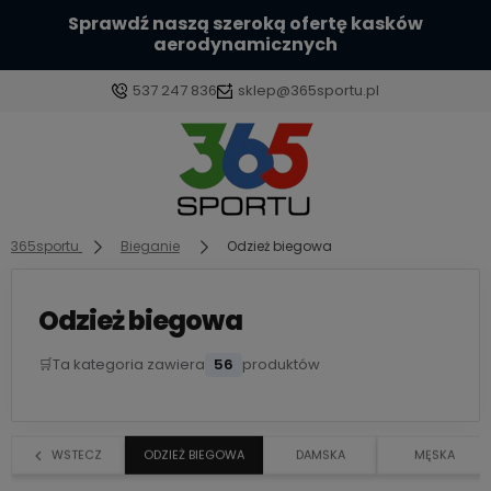
Sprawdź naszą szeroką ofertę kasków
aerodynamicznych
537 247 836
sklep@365sportu.pl
Zaloguj się
Załóż konto
365sportu
Bieganie
Odzież biegowa
Odzież biegowa
🛒
Ta kategoria zawiera
56
produktów
Wybierz coś dla siebie z naszej aktualnej oferty lub
zaloguj się, aby przywrócić dodane produkty do
listy z poprzedniej sesji.
WSTECZ
ODZIEŻ BIEGOWA
DAMSKA
MĘSKA