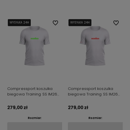
Do koszyka
Do koszyka
WYSYŁKA 24H
WYSYŁKA 24H
WYSYŁKA 24H
WYSYŁKA 24H
Do ulubionych
WYSYŁKA 24H
WYSYŁKA 24H
Do ulubi
Compressport koszulka
Compressport koszulka
biegowa Training SS IM26
biegowa Training SS IM26
white/neon green
white/neon red
279,00 zł
279,00 zł
Rozmiar:
Rozmiar: