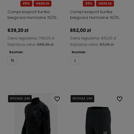
20%
OKAZJA
20%
OKAZJA
Compressport Kurtka
Compressport Kurtka
biegowa Hurricane 10/10
biegowa Hurricane 10/10
czarna
szara
639,20 zł
652,00 zł
Cena regularna:
799,00 zł
Cena regularna:
815,00 zł
Najniższa cena:
599,25 zł
Najniższa cena:
611,25 zł
Rozmiar:
Rozmiar:
XL
L
Do koszyka
Do koszyka
WYSYŁKA 24H
WYSYŁKA 24H
WYSYŁKA 24H
WYSYŁKA 24H
WYSYŁKA 24H
Do ulubionych
WYSYŁKA 24H
WYSYŁKA 24H
WYSYŁKA 24H
WYSYŁKA 24H
WYSYŁKA 24H
Do ulubi