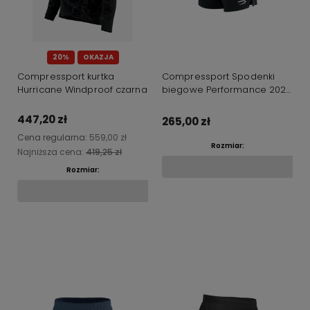
20%
OKAZJA
Compressport kurtka
Compressport Spodenki
Hurricane Windproof czarna
biegowe Performance 2025
czarne
447,20 zł
265,00 zł
Cena regularna:
559,00 zł
Rozmiar:
Najniższa cena:
419,25 zł
Rozmiar:
Do koszyka
Do koszyka