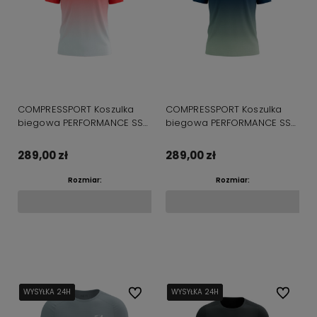
COMPRESSPORT Koszulka
COMPRESSPORT Koszulka
biegowa PERFORMANCE SS
biegowa PERFORMANCE SS
T-SHIRT fluo red/white
T-SHIRT poseidon/ice flow
289,00 zł
289,00 zł
Rozmiar:
Rozmiar:
Do koszyka
Do koszyka
WYSYŁKA 24H
WYSYŁKA 24H
WYSYŁKA 24H
Do ulubionych
WYSYŁKA 24H
WYSYŁKA 24H
WYSYŁKA 24H
Do ulubi