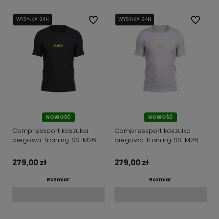
WYSYŁKA 24H
WYSYŁKA 24H
Do ulubionych
WYSYŁKA 24H
WYSYŁKA 24H
Do ulubi
NOWOŚĆ
NOWOŚĆ
Compressport koszulka
Compressport koszulka
biegowa Training SS IM26
biegowa Training SS IM26
black
white
279,00 zł
279,00 zł
Rozmiar:
Rozmiar: