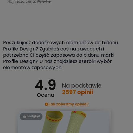
Najniższa cena:
76,54 zł
Do koszyka
Do koszyka
Poszukujesz dodatkowych elementów do bidonu
Profile Design? Zgubiłeś coś na zawodach i
potrzebna Ci część zapasowa do bidonu marki
Profile Design? U nas znajdziesz szeroki wybór
elementów zapasowych.
4.9
Na podstawie
2597
opinii
Ocena
Jak zbieramy opinie?
podgląd