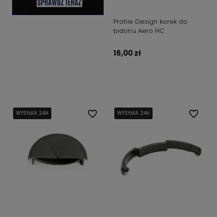
Profile Design korek do
bidonu Aero HC
16,00 zł
Do koszyka
WYSYŁKA 24H
WYSYŁKA 24H
WYSYŁKA 24H
Do ulubionych
WYSYŁKA 24H
WYSYŁKA 24H
WYSYŁKA 24H
Do ulubi