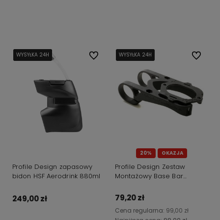
Do koszyka
Do koszyka
WYSYŁKA 24H
WYSYŁKA 24H
WYSYŁKA 24H
WYSYŁKA 24H
Do ulubionych
WYSYŁKA 24H
WYSYŁKA 24H
WYSYŁKA 24H
Do ulubi
20%
OKAZJA
Profile Design zapasowy
Profile Design Zestaw
bidon HSF Aerodrink 880ml
Montażowy Base Bar
Bracket
79,20 zł
249,00 zł
Cena regularna:
99,00 zł