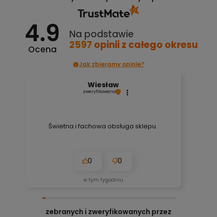
4.9
Na podstawie
2597
opinii
z całego okresu
Ocena
Jak zbieramy opinie?
Wiesław
zweryfikowano
Świetna i fachowa obsługa sklepu.
0
0
w tym tygodniu
zebranych i zweryfikowanych przez