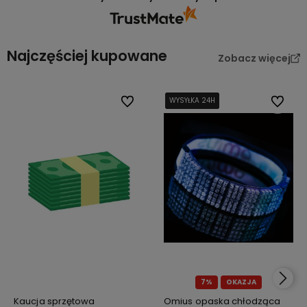
Najczęściej kupowane
Zobacz więcej
Do ulubionych
WYSYŁKA 24H
WYSYŁKA 24H
WYSYŁKA 24H
WYSYŁKA 24H
Do ulub
7%
OKAZJA
Kaucja sprzętowa
Omius opaska chłodząca