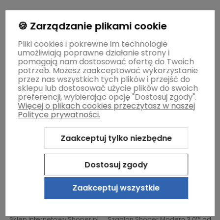
🍪 Zarządzanie plikami cookie
Dostawa i płatność
Pliki cookies i pokrewne im technologie
umożliwiają poprawne działanie strony i
Moje konto
pomagają nam dostosować ofertę do Twoich
potrzeb. Możesz zaakceptować wykorzystanie
przez nas wszystkich tych plików i przejść do
sklepu lub dostosować użycie plików do swoich
Gwarancja i zwroty
preferencji, wybierając opcję "Dostosuj zgody".
Więcej o plikach cookies przeczytasz w naszej
Polityce prywatności.
O firmie
Zaakceptuj tylko niezbędne
Dostosuj zgody
Zaakceptuj wszystkie
Sklep internetowy Shoper.pl
Szablon Shoper Modern 3.0™
od