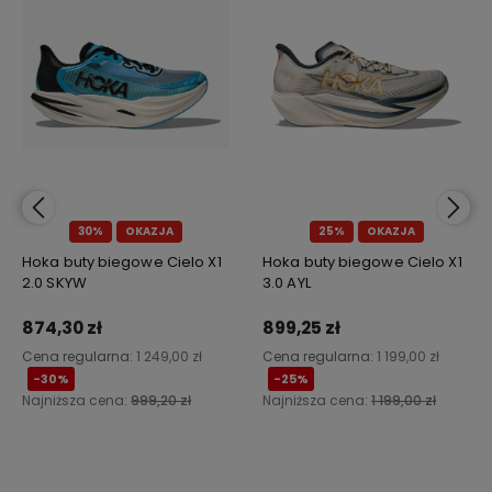
30%
OKAZJA
25%
OKAZJA
Hoka buty biegowe Cielo X1
Hoka buty biegowe Cielo X1
2.0 SKYW
3.0 AYL
874,30 zł
899,25 zł
Cena regularna:
1 249,00 zł
Cena regularna:
1 199,00 zł
-30%
-25%
Najniższa cena:
999,20 zł
Najniższa cena:
1 199,00 zł
Do koszyka
Do koszyka