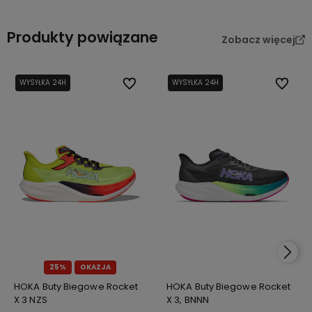
Produkty powiązane
Zobacz więcej
WYSYŁKA 24H
Do ulubionych
WYSYŁKA 24H
Do ulub
25%
OKAZJA
HOKA Buty Biegowe Rocket
HOKA Buty Biegowe Rocket
X 3 NZS
X 3, BNNN