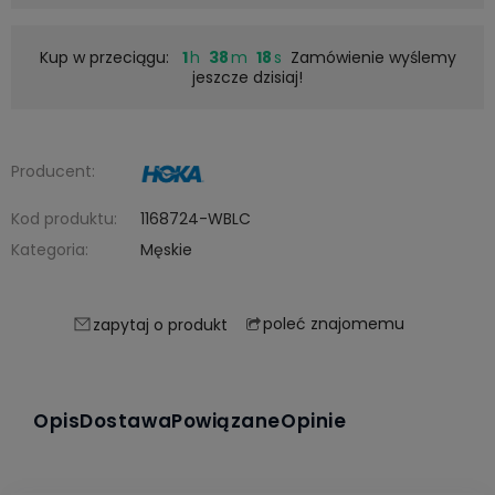
Kup w przeciągu:
1
38
17
Zamówienie wyślemy
jeszcze dzisiaj!
Producent:
Kod produktu:
1168724-WBLC
Kategoria:
Męskie
poleć znajomemu
zapytaj o produkt
Opis
Dostawa
Powiązane
Opinie