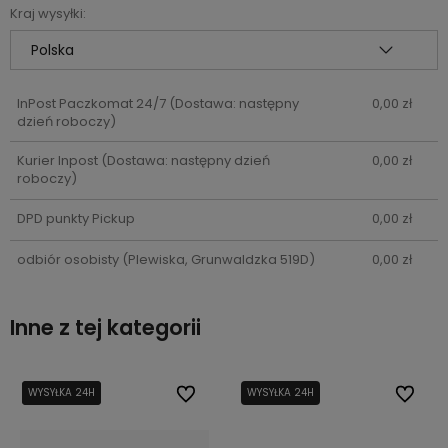
Kraj wysyłki:
InPost Paczkomat 24/7
(Dostawa: następny
0,00 zł
dzień roboczy)
Kurier Inpost
(Dostawa: następny dzień
0,00 zł
roboczy)
DPD punkty Pickup
0,00 zł
odbiór osobisty
(Plewiska, Grunwaldzka 519D)
0,00 zł
Inne z tej kategorii
bionych
bionych
WYSYŁKA 24H
WYSYŁKA 24H
Do ulubionych
Do ulubionych
WYSYŁKA 24H
Do ulub
Do ulub