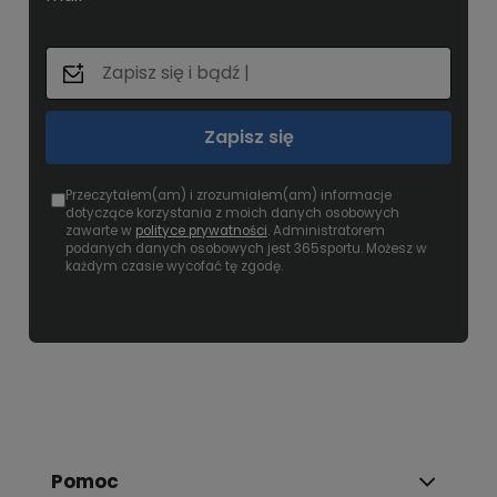
Zapisz się
Przeczytałem(am) i zrozumiałem(am) informacje
dotyczące korzystania z moich danych osobowych
zawarte w
polityce prywatności
. Administratorem
podanych danych osobowych jest 365sportu. Możesz w
każdym czasie wycofać tę zgodę.
Pomoc