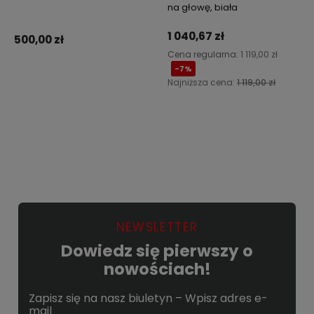
na głowę, biała
1 040,67 zł
500,00 zł
Cena regularna:
1 119,00 zł
-7%
Najniższa cena:
1 119,00 zł
Do koszyka
Powiadom o dostępności
NEWSLETTER
Dowiedz się pierwszy o
nowościach!
Zapisz się na nasz biuletyn – Wpisz adres e-
mail