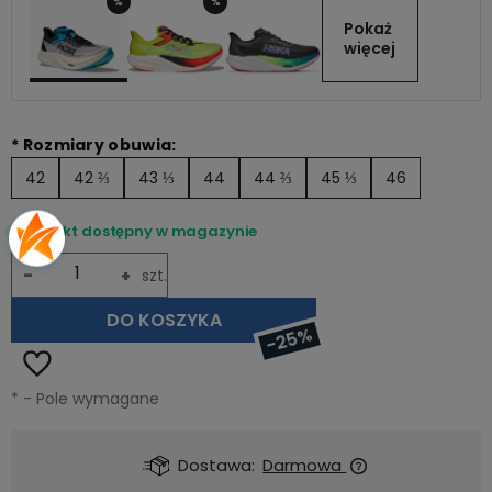
%
%
Pokaż 
więcej
*
Rozmiary obuwia:
42
42 ⅔
43 ⅓
44
44 ⅔
45 ⅓
46
Produkt dostępny w magazynie
-
+
szt.
DO KOSZYKA
-25%
*
- Pole wymagane
Dostawa:
Darmowa