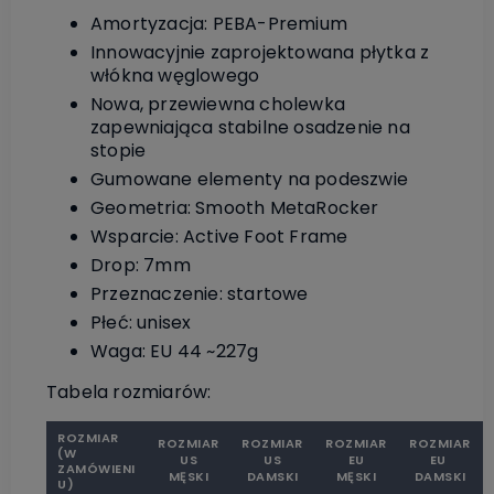
Amortyzacja: PEBA-Premium
Innowacyjnie zaprojektowana płytka z
włókna węglowego
Nowa, przewiewna cholewka
zapewniająca stabilne osadzenie na
stopie
Gumowane elementy na podeszwie
Geometria: Smooth MetaRocker
Wsparcie: Active Foot Frame
Drop: 7mm
Przeznaczenie: startowe
Płeć: unisex
Waga: EU 44 ~227g
Tabela rozmiarów:
ROZMIAR
ROZMIAR
ROZMIAR
ROZMIAR
ROZMIAR
(W
US
US
EU
EU
ZAMÓWIENI
MĘSKI
DAMSKI
MĘSKI
DAMSKI
U)