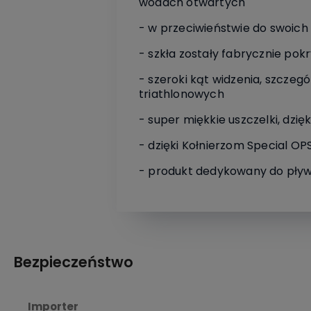
wodach otwartych
- w przeciwieństwie do swoich s
- szkła zostały fabrycznie pok
- szeroki kąt widzenia, szcze
triathlonowych
- super miękkie uszczelki, dzi
- dzięki Kołnierzom Special OP
- produkt dedykowany do pływ
Bezpieczeństwo
Importer