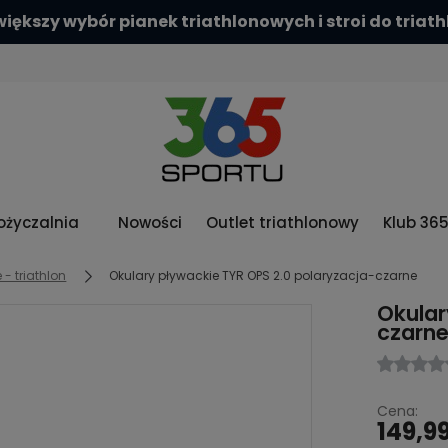
iększy wybór pianek triathlonowych i stroi do triat
życzalnia
Nowości
Outlet triathlonowy
Klub 36
- triathlon
Okulary pływackie TYR OPS 2.0 polaryzacja-czarne
Okular
czarn
Cena:
149,99