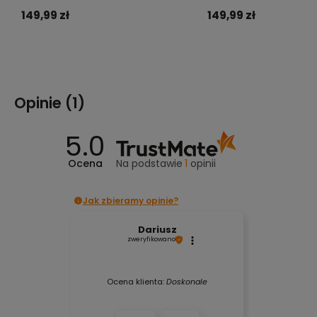
149,99 zł
149,99 zł
Do koszyka
Powiadom o dostę
Opinie
(1)
5.0
Ocena
Na podstawie
1
opinii
Jak zbieramy opinie?
Dariusz
zweryfikowano
Ocena klienta:
Doskonale