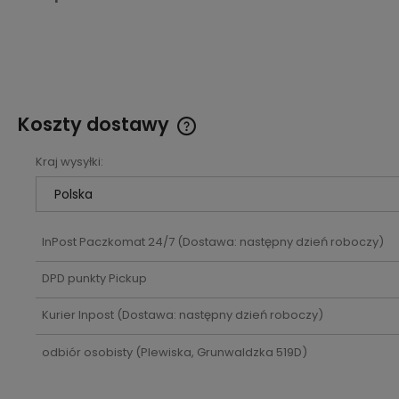
Koszty dostawy
Kraj wysyłki:
Cena nie zawiera ewentualnych
kosztów płatności
InPost Paczkomat 24/7
(Dostawa: następny dzień roboczy)
DPD punkty Pickup
Kurier Inpost
(Dostawa: następny dzień roboczy)
odbiór osobisty
(Plewiska, Grunwaldzka 519D)