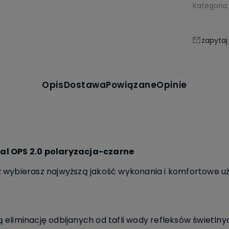
Kategoria:
zapytaj
Opis
Dostawa
Powiązane
Opinie
al OPS 2.0 polaryzacja-czarne
 wybierasz najwyższą jakość wykonania i komfortowe u
 eliminację odbijanych od tafli wody refleksów świetln