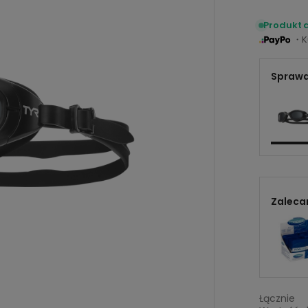
Produkt 
・Ku
Sprawd
Zaleca
Łącznie