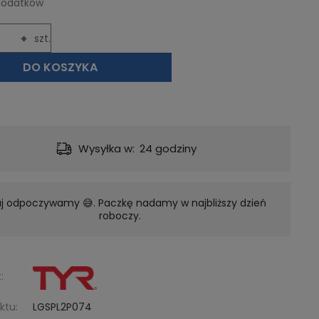
dodatków
+
szt.
DO KOSZYKA
Wysyłka w:
24 godziny
aj odpoczywamy 😅. Paczkę nadamy w najbliższy dzień
roboczy.
:
ktu:
LGSPL2P074