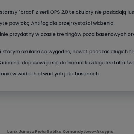
tarszy "braci" z serii OPS 2.0 te okulary nie posiadają lu
ryte powłoką Antifog dla przejrzystości widzenia
gólnie przydatny w czasie treningów poza basenowych or
ęki którym okularki są wygodne, nawet podczas długich 
S idealnie dopasowują się do niemal każdego kształtu tw
ania w wodach otwartych jak i basenach
Larix Janusz Pieła Spółka Komandytowo-Akcyjna