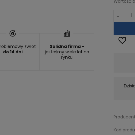
Wartość 
-
roblemowy zwrot
Solidna firma -
do 14 dni
jesteśmy wiele lat na
rynku
Dostępność:
Dostępny
Dzisi
Producent
Kod produ