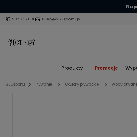
Najw
537 247 836
sklep@365sportu.pl
Produkty
Promocje
Wypo
365sportu
Pływanie
Okulary pływackie
Wody otwarte 