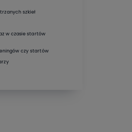
strzanych szkieł
az w czasie startów
treningów czy startów
arzy