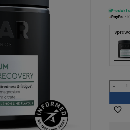
Produkt 
・Ku
Sprawd
-