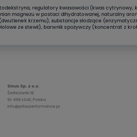
odekstryna, regulatory kwasowości (kwas cytrynowy, k
cynian magnezu w postaci dihydratowanej, naturalny aro
 (dwutlenek krzemu), substancje słodzące (enzymatyczn
iolowe ze stewii), barwnik spożywczy (koncentrat z krok
Sinus Sp. z o.o.
Świtezianki 16
91-496 Łódź, Polska
info@pillarperformance.pl