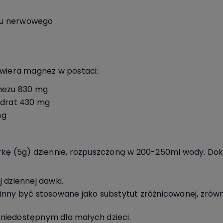
du nerwowego
awiera magnez w postaci:
gnezu 830 mg
ydrat 430 mg
mg
rkę (5g) dziennie, rozpuszczoną w 200-250ml wody. Do
 dziennej dawki.
inny być stosowane jako substytut zróżnicowanej, zrówn
niedostępnym dla małych dzieci.