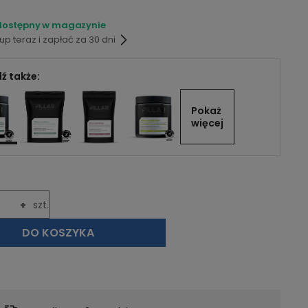
dostępny w magazynie
p teraz i zapłać za 30 dni
ź także:
Pokaż 
więcej
+
szt.
DO KOSZYKA