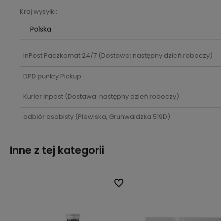
Kraj wysyłki:
Cena nie zawiera ewentualnych
kosztów płatności
InPost Paczkomat 24/7
(Dostawa: następny dzień roboczy)
DPD punkty Pickup
Kurier Inpost
(Dostawa: następny dzień roboczy)
odbiór osobisty
(Plewiska, Grunwaldzka 519D)
Inne z tej kategorii
lubionych
lubionych
Do ulubionych
Do ulubionych