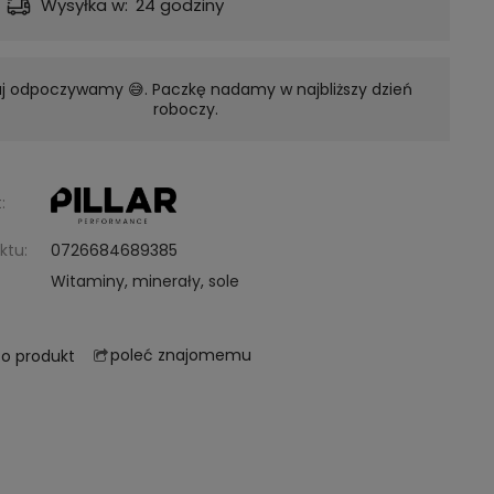
Dostawa:
Darmowa
aj odpoczywamy 😅. Paczkę nadamy w najbliższy dzień
roboczy.
:
ktu:
0726684689385
Witaminy, minerały, sole
poleć znajomemu
 o produkt