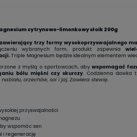
 Magnesium cytrynowo-limonkowy słoik 200g
 zawierający trzy formy wysokoprzyswajalnego m
ołączeniu wybranych form, produkt zapewnia
wie
cji.
Triple Magnesium będzie idealnym elementem wiec
worzone z myślą o sportowcach, aby
wspomagać fazę
ganiu bólu mięśni czy skurczy
. Codzienna dawka t
nabiału, orzechów, soi i jaj. Zawiera stewię.
sokiej przyswajalności
 magnezu
 aby wspomóc sen
 i regenerację