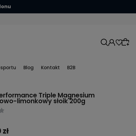
tę kasków aerodynamicznych
5sportu
Blog
Kontakt
B2B
 Performance Triple Magnesium
owo-limonkowy słoik 200g
 zł