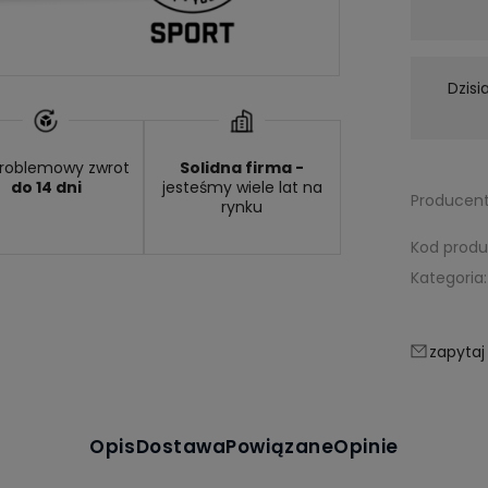
Wysyłka w:
24 godziny
Dzisi
roblemowy zwrot
Solidna firma -
do 14 dni
jesteśmy wiele lat na
Producent
rynku
Kod produ
Kategoria:
zapytaj
Opis
Dostawa
Powiązane
Opinie