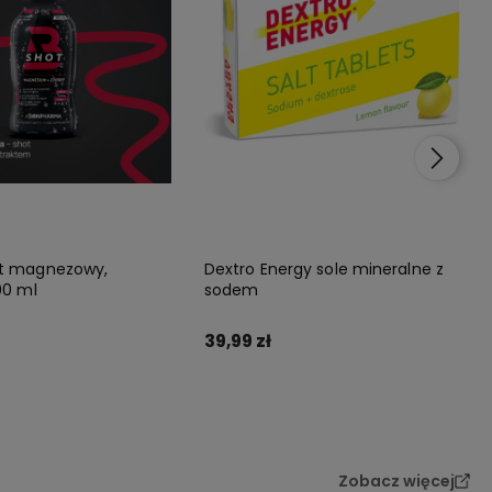
t magnezowy,
Dextro Energy sole mineralne z
00 ml
sodem
39,99 zł
Do koszyka
Do koszyka
Zobacz więcej