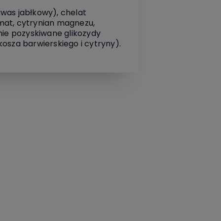
was jabłkowy), chelat
mat, cytrynian magnezu,
ie pozyskiwane glikozydy
osza barwierskiego i cytryny).