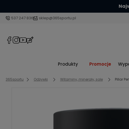
537 247 836
sklep@365sportu.pl
Produkty
Promocje
Wypo
365sportu
Odżywki
Witaminy, minerały, sole
Pillar 