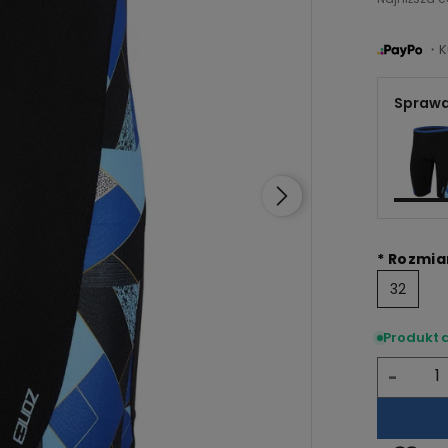
・Ku
Sprawd
*
Rozmia
32
Produkt 
-