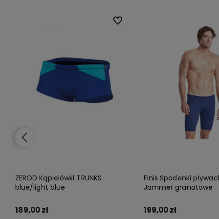
lubionych
lubionych
Do ulubionych
Do ulubionych
ZEROD Kąpielówki TRUNKS
Finis Spodenki pływac
blue/light blue
Jammer granatowe
189,00 zł
199,00 zł