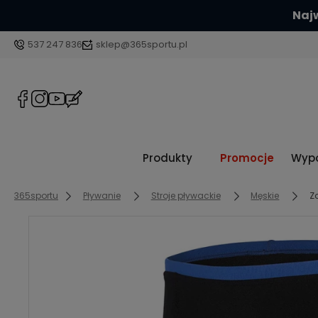
Sp
537 247 836
sklep@365sportu.pl
Produkty
Promocje
Wypo
365sportu
Pływanie
Stroje pływackie
Męskie
Z