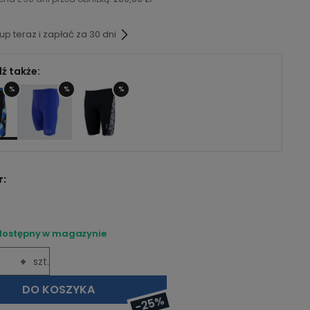
p teraz i zapłać za 30 dni
ź także:
%
%
%
r:
dostępny w magazynie
+
szt.
DO KOSZYKA
-25%