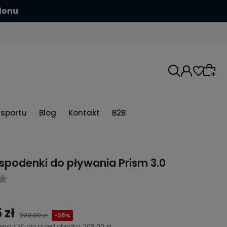
ych
5sportu
Blog
Kontakt
B2B
spodenki do pływania Prism 3.0
 zł
209,00 zł
-25%
ena z 30 dni przed obniżką:
209,00 zł