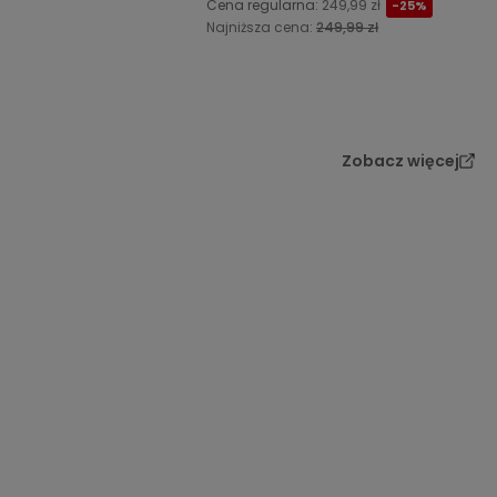
Cena regularna:
249,99 zł
-25%
Najniższa cena:
249,99 zł
Do koszyka
Do koszyka
Zobacz więcej