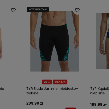
WYSYŁKA 24H
WYSYŁKA 24H
WYSYŁKA 24H
WYSYŁKA 24H
Do ulubionych
Do ulubionych
Do ulubionych
Do ulubionych
25%
OKAZJA
kie
TYR Blade Jammer niebiesko-
TYR Kąpiel
zielone
niebiskie
209,99 zł
199,99 zł