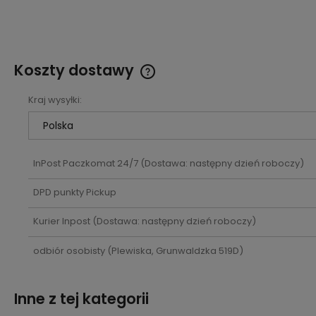
Koszty dostawy
Kraj wysyłki:
Cena nie zawiera ewentualnych
kosztów płatności
InPost Paczkomat 24/7
(Dostawa: następny dzień roboczy)
DPD punkty Pickup
Kurier Inpost
(Dostawa: następny dzień roboczy)
odbiór osobisty
(Plewiska, Grunwaldzka 519D)
Inne z tej kategorii