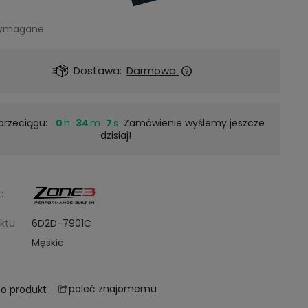
wymagane
Dostawa:
Darmowa
przeciągu:
0
34
5
Zamówienie wyślemy jeszcze
dzisiaj!
:
ktu:
6D2D-7901C
Męskie
poleć znajomemu
 o produkt