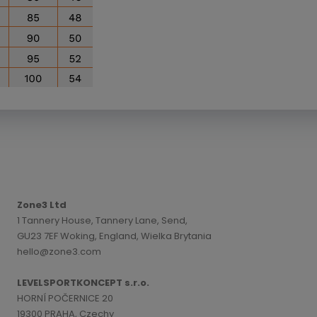
Zone3 Ltd
1 Tannery House, Tannery Lane, Send,
GU23 7EF Woking, England, Wielka Brytania
hello@zone3.com
LEVELSPORTKONCEPT s.r.o.
HORNÍ POČERNICE 20
19300 PRAHA, Czechy