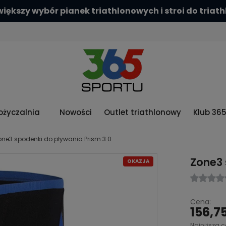
rawdź naszą szeroką ofertę kasków aerodynamiczn
życzalnia
Nowości
Outlet triathlonowy
Klub 36
one3 spodenki do pływania Prism 3.0
Zone3 
OKAZJA
Cena:
156,75
Najniższa c