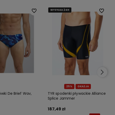
WYSYŁKA 24H
WYSYŁKA 24H
WYSYŁKA 24H
WYSYŁKA 24H
Do ulubionych
Do ulubionych
Do ulubio
Do ulubio
25%
OKAZJA
ówki De Brief Wav,
TYR spodenki pływackie Alliance
Splice Jammer
187,49 zł