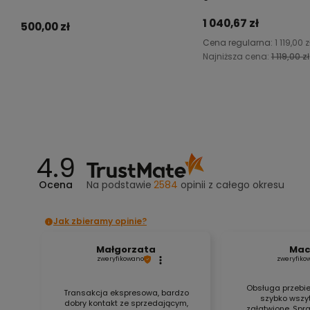
1 040,67 zł
500,00 zł
Cena regularna:
1 119,00 z
Najniższa cena:
1 119,00 zł
Do koszyka
Do koszyka
4.9
Ocena
Na podstawie
2584
opinii
z całego okresu
Jak zbieramy opinie?
Małgorzata
Mac
zweryfikowano
zweryfiko
Obsługa przebie
Transakcja ekspresowa, bardzo
szybko wszyt
dobry kontakt ze sprzedającym,
załatwione. Sp