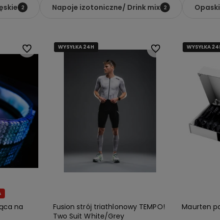
ęskie
Napoje izotoniczne/ Drink mix
Opaski
2
2
WYSYŁKA 24H
WYSYŁKA 24H
WYSYŁKA 24
WYSYŁKA 24
Do ulubionych
Do ulubionych
A
ąca na
Fusion strój triathlonowy TEMPO!
Maurten pak
Two Suit White/Grey