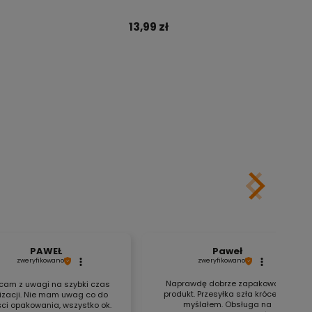
13,99 zł
Do koszyka
Do koszyka
PAWEŁ
Paweł
zweryfikowano
zweryfikowano
Naprawdę dobrze zapakowany
cam z uwagi na szybki czas
produkt. Przesyłka szła krócej niż
lizacji. Nie mam uwag co do
myślałem. Obsługa na
ści opakowania, wszystko ok.