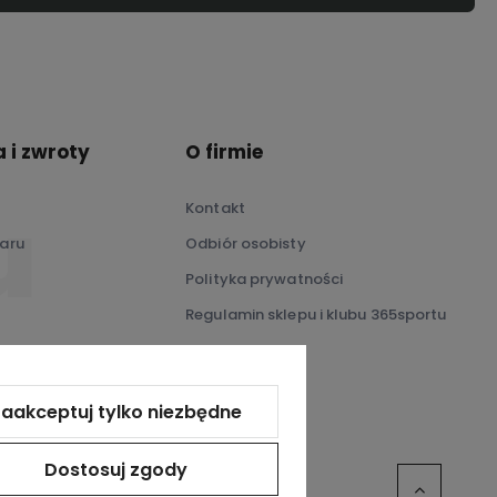
 i zwroty
O firmie
Kontakt
aru
Odbiór osobisty
Polityka prywatności
Regulamin sklepu i klubu 365sportu
O nas
aakceptuj tylko niezbędne
Dostosuj zgody