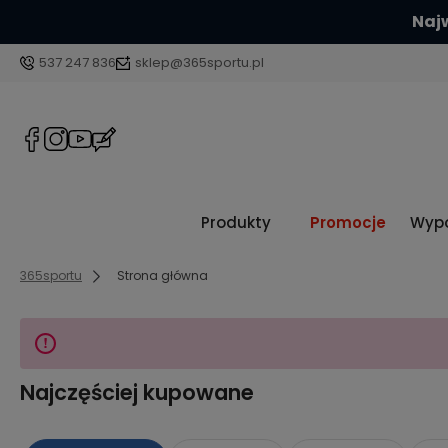
Najw
537 247 836
sklep@365sportu.pl
Produkty
Promocje
Wypo
365sportu
Strona główna
Najczęściej kupowane