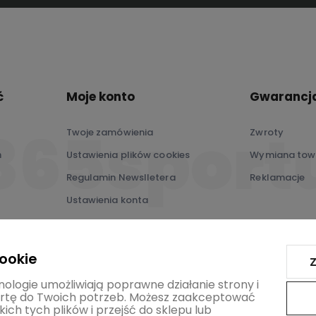
ć
Moje konto
Gwarancja
Twoje zamówienia
Zwroty
ń
Ustawienia plików cookies
Wymiana tow
Regulamin Newslletera
Reklamacje
Ustawienia konta
Przechowalnia
cookie
Z
nologie umożliwiają poprawne działanie strony i
tę do Twoich potrzeb. Możesz zaakceptować
ich tych plików i przejść do sklepu lub