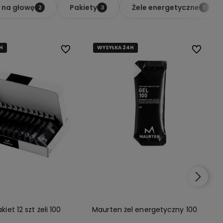
 na głowę
Pakiety
Żele energetyczne
2
3
1
H
H
WYSYŁKA 24H
WYSYŁKA 24H
Do ulubionych
Do ulubio
iet 12 szt żeli 100
Maurten żel energetyczny 100