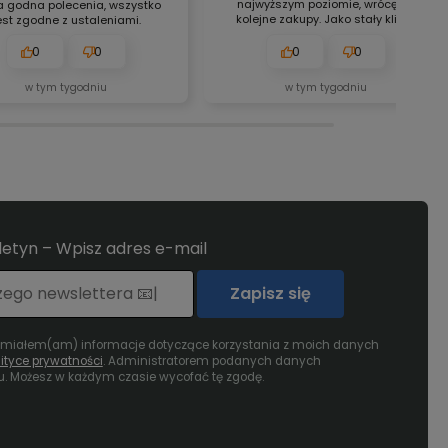
najwyższym poziomie, wrócę po
a godna polecenia, wszystko
kolejne zakupy. Jako stały klient,
est zgodne z ustaleniami.
mogę szczerze polecić zakupy w
tym sklepie.
0
0
0
0
w tym tygodniu
w tym tygodniu
uletyn – Wpisz adres e-mail
Zapisz się
umiałem(am) informacje dotyczące korzystania z moich danych
lityce prywatności
. Administratorem podanych danych
u. Możesz w każdym czasie wycofać tę zgodę.