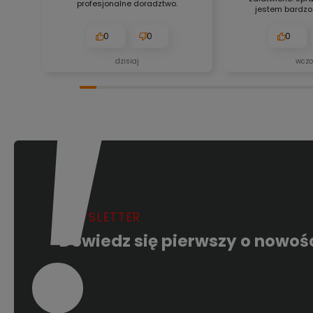
profesjonalne doradztwo.
jestem bardzo
0
0
0
dzisiaj
wczo
NEWSLETTER
Dowiedz się pierwszy o nowoś