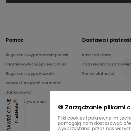
Pomoc
Dostawa i płatnoś
Regulamin wypożyczalni pianek
Koszt dostawy
triathlonowych/opasek Omius
Czas realizacji zamówie
Regulamin wypożyczalni
Formy płatności
walizek/urządzeń Normatec
Jak kupować
Polityka prywatności
SPRAWDŹ OPINIE
🍪 Zarządzanie plikami 
Pliki cookies i pokrewne im tech
pomagają nam dostosować ofer
wykorzystanie przez nas wszystk