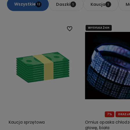
Wszystkie
Daszki
Kaucja
M
12
1
1
WYSYŁKA 24H
WYSYŁKA 24H
Do ulubionych
7%
OKAZJ
Kaucja sprzętowa
Omius opaska chłodz
głowę, biała