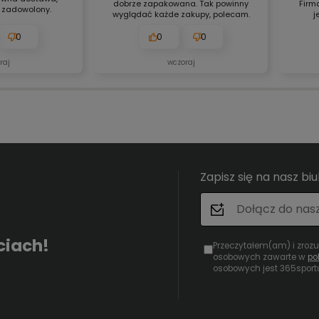
dobrze zapakowana. Tak powinny
Firm
 zadowolony.
wyglądać każde zakupy, polecam.
j
0
0
0
raj
wczoraj
Zapisz się na nasz bi
ciach!
Przeczytałem(am) i zroz
osobowych zawarte w
po
osobowych jest 365sport