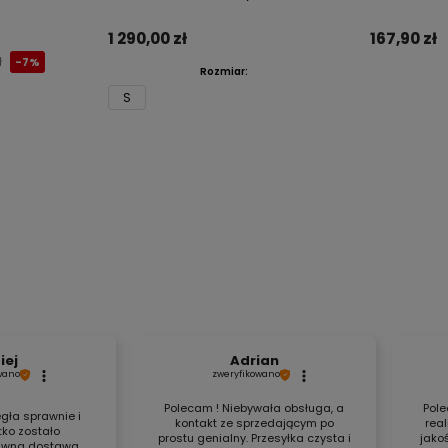
1 290,00 zł
167,90 zł
ł
-7%
Rozmiar:
S
Do koszyka
iej
Adrian
wano
zweryfikowano
Polecam ! Niebywała obsługa, a
Pole
gła sprawnie i
kontakt ze sprzedającym po
rea
ko zostało
prostu genialny. Przesyłka czysta i
jako
rawna dostawa,