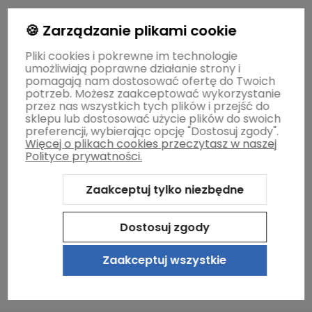
Gwarancja i zwroty
🍪 Zarządzanie plikami cookie
Pliki cookies i pokrewne im technologie
umożliwiają poprawne działanie strony i
O firmie
pomagają nam dostosować ofertę do Twoich
potrzeb. Możesz zaakceptować wykorzystanie
przez nas wszystkich tych plików i przejść do
sklepu lub dostosować użycie plików do swoich
preferencji, wybierając opcję "Dostosuj zgody".
Więcej o plikach cookies przeczytasz w naszej
Polityce prywatności.
Zaakceptuj tylko niezbędne
Sklep internetowy Shoper.pl
Szablon Shoper Modern 3.0™
od
GrowCommerce
Dostosuj zgody
Zaakceptuj wszystkie