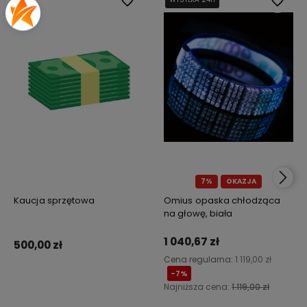
Do ulubionych
Do ulub
7%
OKAZJA
Kaucja sprzętowa
Omius opaska chłodząca
na głowę, biała
1 040,67 zł
500,00 zł
Cena regularna:
1 119,00 zł
-7%
Najniższa cena:
1 119,00 zł
Do koszyka