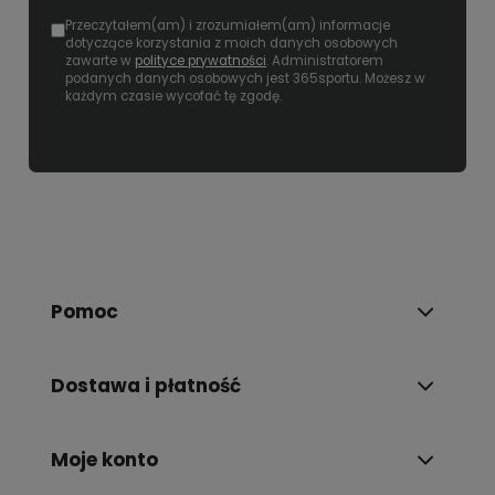
Przeczytałem(am) i zrozumiałem(am) informacje
dotyczące korzystania z moich danych osobowych
zawarte w
polityce prywatności
. Administratorem
podanych danych osobowych jest 365sportu. Możesz w
każdym czasie wycofać tę zgodę.
Pomoc
Dostawa i płatność
Moje konto