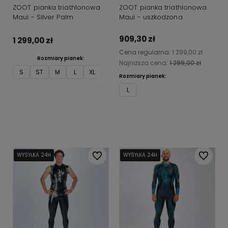
ZOOT pianka triathlonowa
ZOOT pianka triathlonowa
Maui - Silver Palm
Maui - uszkodzona
909,30 zł
1 299,00 zł
Cena regularna:
1 299,00 zł
Rozmiary pianek:
Najniższa cena:
1 299,00 zł
S
ST
M
L
XL
Rozmiary pianek:
L
Do koszyka
Do koszyka
WYSYŁKA 24H
WYSYŁKA 24H
WYSYŁKA 24H
WYSYŁKA 24H
WYSYŁKA 24H
Do ulubionych
WYSYŁKA 24H
WYSYŁKA 24H
WYSYŁKA 24H
WYSYŁKA 24H
WYSYŁKA 24H
Do ulubi