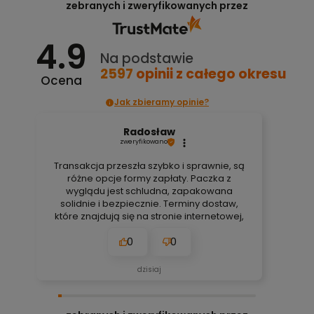
zebranych i zweryfikowanych przez
4.9
Na podstawie
2597
opinii
z całego okresu
Ocena
Jak zbieramy opinie?
Radosław
zweryfikowano
Transakcja przeszła szybko i sprawnie, są
różne opcje formy zapłaty. Paczka z
wyglądu jest schludna, zapakowana
solidnie i bezpiecznie. Terminy dostaw,
które znajdują się na stronie internetowej,
są zawsze aktualne, bez obaw. Nigdy się
0
0
nie zawiodłem, wyjątkowo rzetelna firma.
👍️🚀
dzisiaj