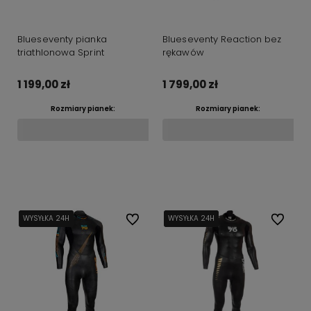
Blueseventy pianka
Blueseventy Reaction bez
triathlonowa Sprint
rękawów
1 199,00 zł
1 799,00 zł
Rozmiary pianek:
Rozmiary pianek:
Do koszyka
Do koszyka
WYSYŁKA 24H
WYSYŁKA 24H
WYSYŁKA 24H
Do ulubionych
WYSYŁKA 24H
WYSYŁKA 24H
WYSYŁKA 24H
Do ulubi