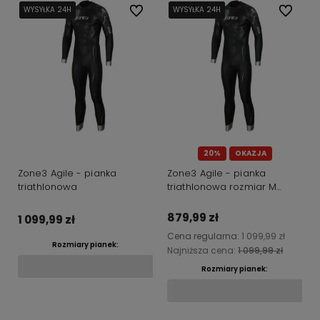
WYSYŁKA 24H
WYSYŁKA 24H
WYSYŁKA 24H
Do ulubionych
WYSYŁKA 24H
WYSYŁKA 24H
WYSYŁKA 24H
Do ulubi
20%
OKAZJA
Zone3 Agile - pianka
Zone3 Agile - pianka
triathlonowa
triathlonowa rozmiar M
lekko uszkodzona
879,99 zł
1 099,99 zł
Cena regularna:
1 099,99 zł
Rozmiary pianek:
Najniższa cena:
1 099,99 zł
Rozmiary pianek:
Do koszyka