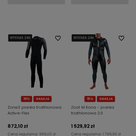
Do koszyka
Do koszyka
WYSYŁKA 24H
WYSYŁKA 24H
WYSYŁKA 24H
WYSYŁKA 24H
Do ulubionych
WYSYŁKA 24H
WYSYŁKA 24H
WYSYŁKA 24H
WYSYŁKA 24H
Do ulubi
10%
OKAZJA
15%
OKAZJA
Zone3 pianka triathlonowa
Zoot M Kona - pianka
Active-Flex
triathlonowa 2.0
872,10 zł
1 529,92 zł
Cena regularna:
969,00 zł
Cena regularna:
1 799,90 zł