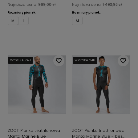
Najniższa cena:
969,00 zł
Najniższa cena:
1 493,92 zł
Rozmiary pianek:
Rozmiary pianek:
M
L
M
Do koszyka
Do koszyka
WYSYŁKA 24H
WYSYŁKA 24H
WYSYŁKA 24H
WYSYŁKA 24H
Do ulubionych
WYSYŁKA 24H
WYSYŁKA 24H
WYSYŁKA 24H
WYSYŁKA 24H
Do ulubi
ZOOT Pianka triathlonowa
ZOOT Pianka triathlonowa
Manta Marine Blue
Manta Marine Blue - bez