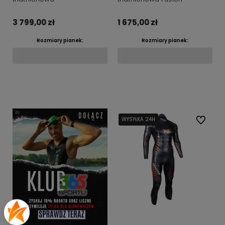
3 799,00 zł
1 675,00 zł
Rozmiary pianek:
Rozmiary pianek:
Do koszyka
Do koszyka
WYSYŁKA 24H
WYSYŁKA 24H
Do ulubi