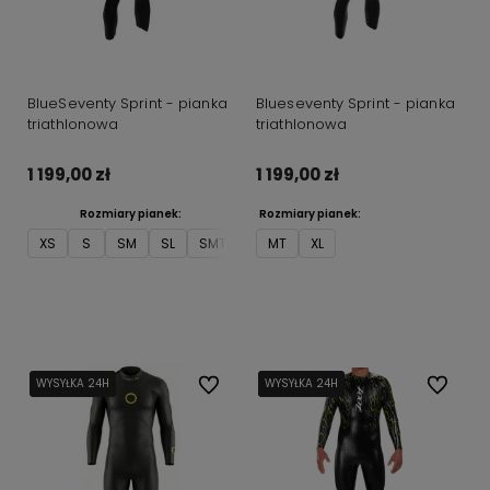
BlueSeventy Sprint - pianka
Blueseventy Sprint - pianka
triathlonowa
triathlonowa
1 199,00 zł
1 199,00 zł
Rozmiary pianek:
Rozmiary pianek:
XS
S
SM
SL
SMT
ST
MT
M
XL
ML
MT
L
LT
Do koszyka
WYSYŁKA 24H
WYSYŁKA 24H
Do ulubionych
WYSYŁKA 24H
WYSYŁKA 24H
WYSYŁKA 24H
Do ulubi