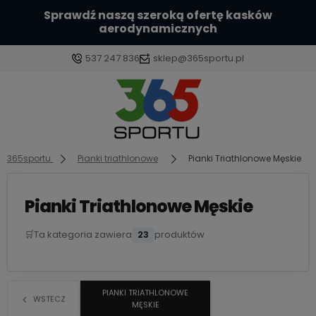
Sprawdź naszą szeroką ofertę kasków
aerodynamicznych
537 247 836
sklep@365sportu.pl
Zaloguj się
Załóż konto
365sportu
Pianki triathlonowe
Pianki Triathlonowe Męskie
Pianki Triathlonowe Męskie
🛒
Ta kategoria zawiera
23
produktów
Wybierz coś dla siebie z naszej aktualnej oferty lub
zaloguj się, aby przywrócić dodane produkty do
listy z poprzedniej sesji.
PIANKI TRIATHLONOWE
WSTECZ
MĘSKIE