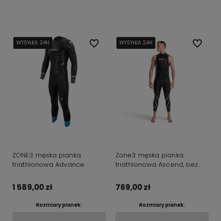
Do koszyka
WYSYŁKA 24H
WYSYŁKA 24H
WYSYŁKA 24H
WYSYŁKA 24H
Do ulubionych
WYSYŁKA 24H
WYSYŁKA 24H
WYSYŁKA 24H
WYSYŁKA 24H
Do ulubi
ZONE3 męska pianka
Zone3 męska pianka
triathlonowa Advance
triathlonowa Ascend, bez
rękawów
1 589,00 zł
769,00 zł
Rozmiary pianek:
Rozmiary pianek: