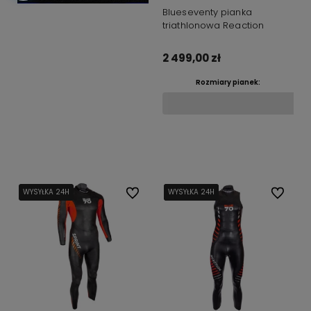
Blueseventy pianka
triathlonowa Reaction
2 499,00 zł
Rozmiary pianek:
Do koszyka
WYSYŁKA 24H
WYSYŁKA 24H
Do ulubionych
WYSYŁKA 24H
WYSYŁKA 24H
WYSYŁKA 24H
Do ulubi