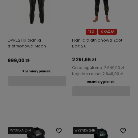
15%
OKAZJA
DARE2TRI pianka
Pianka triathlonowa Zoot
triathlonowa Mach-1
Bolt 2.0
2 251,65 zł
999,00 zł
Cena regularna:
2 649,00 zł
Rozmiary pianek:
Najniższa cena:
2 649,00 zł
Rozmiary pianek:
Do koszyka
Do koszyka
WYSYŁKA 24H
WYSYŁKA 24H
WYSYŁKA 24H
Do ulubionych
WYSYŁKA 24H
WYSYŁKA 24H
WYSYŁKA 24H
Do ulubi