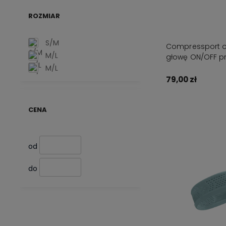
ROZMIAR
S/M
Compressport 
M/L
głowę ON/OFF pr
M/L
79,00 zł
Do kos
CENA
od
do