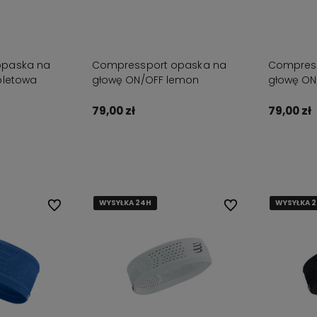
ożesz liczyć na
ekspresową dostawę!
opaska na
Compressport opaska na
Compress
oletowa
głowę ON/OFF lemon
głowę ON
79,00 zł
79,00 zł
zyka
Do koszyka
WYSYŁKA 24H
WYSYŁKA 24H
WYSYŁKA 24H
WYSYŁKA 24H
WYSYŁKA 
WYSYŁKA 
WYSYŁKA 
WYSYŁKA 
Do ulubionych
Do ulubionych