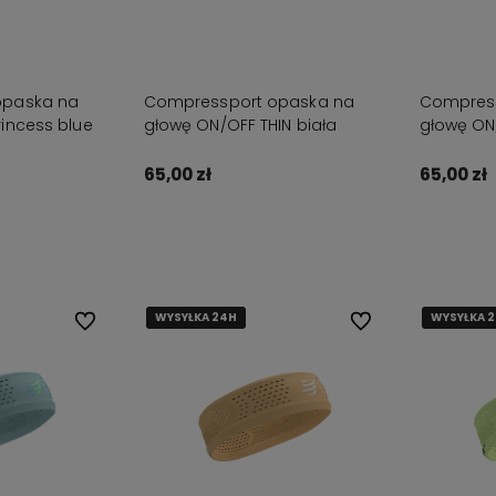
opaska na
Compressport opaska na
Compress
incess blue
głowę ON/OFF THIN biała
głowę ON
65,00 zł
65,00 zł
zyka
Powiadom o dostępności
Powia
WYSYŁKA 24H
WYSYŁKA 24H
WYSYŁKA 24H
WYSYŁKA 
WYSYŁKA 
WYSYŁKA 
Do ulubionych
Do ulubionych