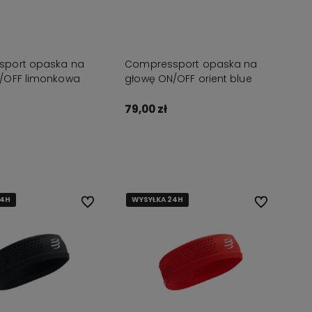
port opaska na
Compressport opaska na
/OFF limonkowa
głowę ON/OFF orient blue
79,00 zł
Do koszyka
Do koszyka
24H
24H
24H
24H
WYSYŁKA 24H
WYSYŁKA 24H
WYSYŁKA 24H
WYSYŁKA 24H
Do ulubionych
Do ulubionyc