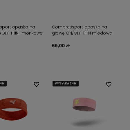
port opaska na
Compressport opaska na
/OFF THIN limonkowa
głowę ON/OFF THIN miodowa
69,00 zł
Do koszyka
Do koszyka
24H
WYSYŁKA 24H
WYSYŁKA 24H
WYSYŁKA 24H
WYSYŁKA 24H
Do ulubionych
Do ulubionyc