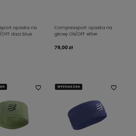
port opaska na
Compressport opaska na
/OFF dazz blue
głowę ON/OFF ether
79,00 zł
Do koszyka
Do koszyka
24H
WYSYŁKA 24H
Do ulubionych
Do ulubionyc