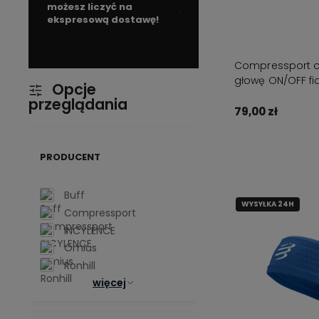
już od
149 zł!
sprzedajemy. Dzięki temu
m
tawę!
potrafimy doradzić ale i
odradzić.
Compressport 
głowę ON/OFF fi
Opcje
przeglądania
79,00 zł
Do kos
PRODUCENT
Buff
WYSYŁKA 24H
Compressport
INCYLENCE
Omius
Ronhill
więcej