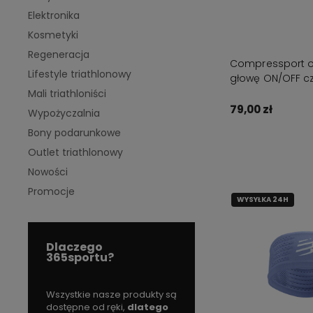
Elektronika
Kosmetyki
Regeneracja
Compressport 
Lifestyle triathlonowy
głowę ON/OFF c
Mali triathloniści
79,00 zł
Wypożyczalnia
Bony podarunkowe
Do kos
Outlet triathlonowy
Nowości
Promocje
WYSYŁKA 24H
Dlaczego
365sportu?
rodukty są
Skorzystaj z darmowej
Sami trenujemy triathlon,
W
dlatego
dostawy
więc znamy się na tym co
d