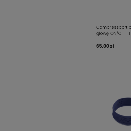
Compressport 
głowę ON/OFF TH
65,00 zł
Powiadom o d