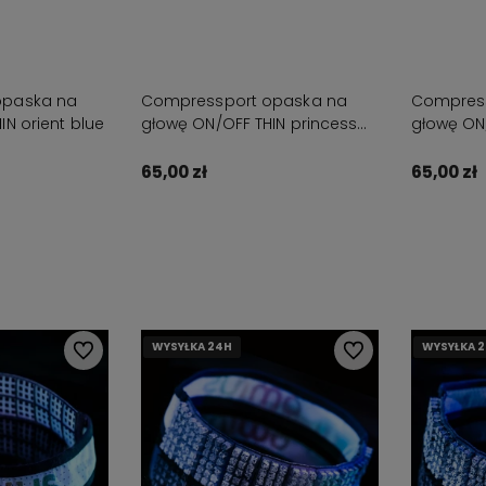
opaska na
Compressport opaska na
Compress
N orient blue
głowę ON/OFF THIN princess
głowę ON/
blue
65,00 zł
65,00 zł
zyka
Do koszyka
Powia
WYSYŁKA 24H
WYSYŁKA 24H
WYSYŁKA 24H
WYSYŁKA 24H
WYSYŁKA 
WYSYŁKA 
WYSYŁKA 
WYSYŁKA 
Do ulubionych
Do ulubionych