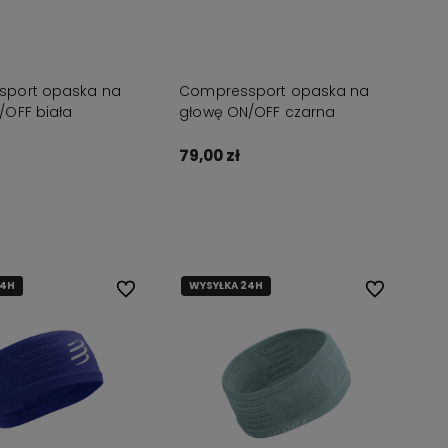
port opaska na
Compressport opaska na
/OFF biała
głowę ON/OFF czarna
79,00 zł
Do koszyka
Do koszyka
24H
24H
24H
WYSYŁKA 24H
Do ulubionych
Do ulubionyc