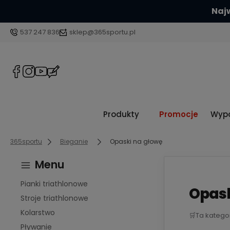
537 247 836
sklep@365sportu.pl
Produkty
Promocje
Wypo
365sportu
Bieganie
Opaski na głowę
Menu
Pianki triathlonowe
Opask
Stroje triathlonowe
Kolarstwo
🛒
Ta katego
Pływanie