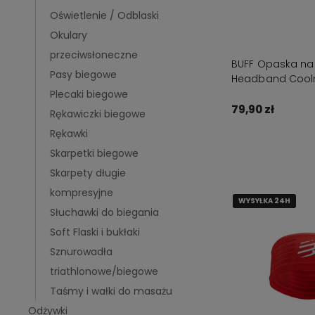
Oświetlenie / Odblaski
Okulary
przeciwsłoneczne
BUFF Opaska na
Pasy biegowe
Headband Cool
MULTI
Plecaki biegowe
79,90 zł
Rękawiczki biegowe
Rękawki
Do kos
Skarpetki biegowe
Skarpety długie
kompresyjne
WYSYŁKA 24H
WYSYŁKA 24H
WYSYŁKA 24H
Słuchawki do biegania
Soft Flaski i bukłaki
Sznurowadła
triathlonowe/biegowe
Taśmy i wałki do masażu
Odżywki