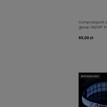
Compressport 
głowę ON/OFF THI
65,00 zł
Do kos
WYSYŁKA 24H