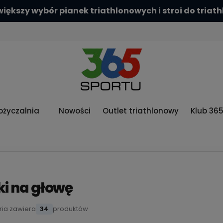
Sprawdź naszą szeroką ofer
życzalnia
Nowości
Outlet triathlonowy
Klub 36
i na głowę
ria zawiera
34
produktów