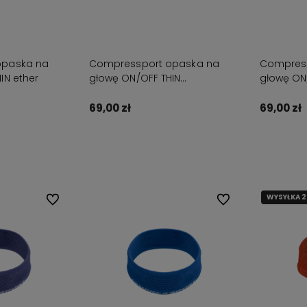
opaska na
Compressport opaska na
Compress
IN ether
głowę ON/OFF THIN
głowę ON
jasnopomarańczowa
69,00 zł
69,00 zł
ostępności
Do koszyka
WYSYŁKA 
Do ulubionych
Do ulubionych