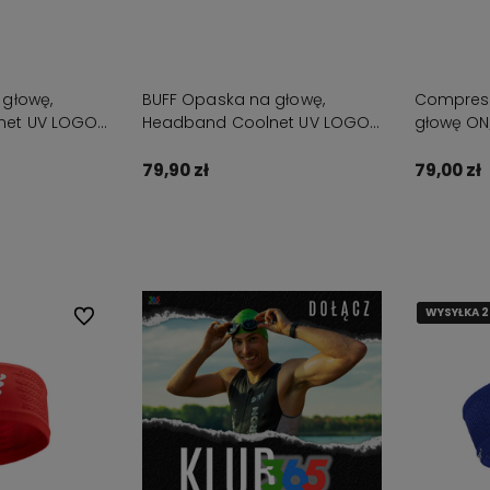
 głowę,
BUFF Opaska na głowę,
Compress
net UV LOGO
Headband Coolnet UV LOGO
głowę ON
YELLOW
79,90 zł
79,00 zł
zyka
Do koszyka
WYSYŁKA 
WYSYŁKA 
WYSYŁKA 
Do ulubionych