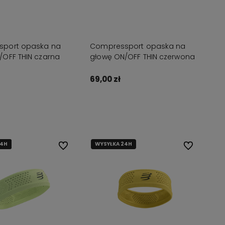
port opaska na
Compressport opaska na
/OFF THIN czarna
głowę ON/OFF THIN czerwona
69,00 zł
dom o dostępności
Do koszyka
24H
24H
24H
WYSYŁKA 24H
Do ulubionych
Do ulubionyc