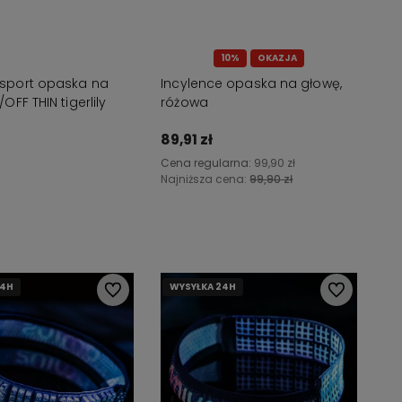
10%
OKAZJA
port opaska na
Incylence opaska na głowę,
OFF THIN tigerlily
różowa
89,91 zł
Cena regularna:
99,90 zł
Najniższa cena:
99,90 zł
dom o dostępności
Do koszyka
24H
24H
24H
24H
WYSYŁKA 24H
WYSYŁKA 24H
WYSYŁKA 24H
Do ulubionych
Do ulubionyc