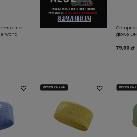
opaska na
Compress
zerwona
głowę ON
79,00 zł
zyka
WYSYŁKA 24H
WYSYŁKA 
Do ulubionych
Do ulubionych
szystkie nasze produkty są
ostępne od ręki,
dlatego