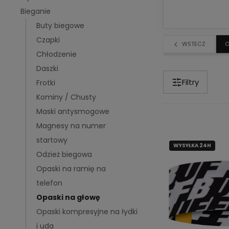
Bieganie
Buty biegowe
Czapki
WSTECZ
O
Chłodzenie
Daszki
Filtry
Frotki
Kominy / Chusty
Maski antysmogowe
Magnesy na numer
startowy
WYSYŁKA 24H
Odzież biegowa
Opaski na ramię na
telefon
Opaski na głowę
Opaski kompresyjne na łydki
i uda