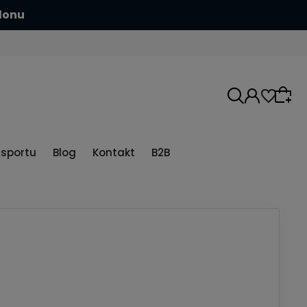
tę kasków aerodynamicznych
5sportu
Blog
Kontakt
B2B