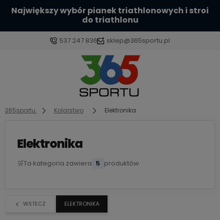
Największy wybór pianek triathlonowych i stroi
do triathlonu
537 247 836
sklep@365sportu.pl
Zaloguj się
Załóż konto
365sportu
Kolarstwo
Elektronika
Elektronika
🛒
Ta kategoria zawiera
5
produktów
Wybierz coś dla siebie z naszej aktualnej oferty lub
zaloguj się, aby przywrócić dodane produkty do
listy z poprzedniej sesji.
WSTECZ
ELEKTRONIKA