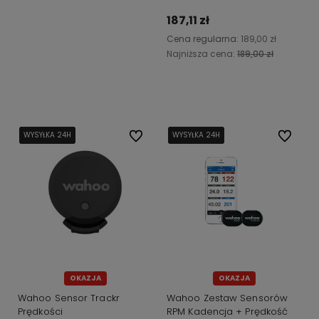
187,11 zł
Cena regularna:
189,00 zł
Najniższa cena:
189,00 zł
Powiadom o dostępności
WYSYŁKA 24H
WYSYŁKA 24H
WYSYŁKA 24H
Do ulubionych
WYSYŁKA 24H
WYSYŁKA 24H
WYSYŁKA 24H
Do ulubi
OKAZJA
OKAZJA
Wahoo Sensor Trackr
Wahoo Zestaw Sensorów
Prędkości
RPM Kadencja + Prędkość