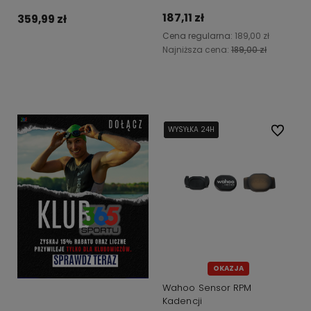
187,11 zł
359,99 zł
Cena regularna:
189,00 zł
Najniższa cena:
189,00 zł
Do koszyka
Powiadom o dostępności
WYSYŁKA 24H
WYSYŁKA 24H
WYSYŁKA 24H
Do ulubi
OKAZJA
Wahoo Sensor RPM
Kadencji