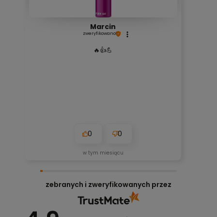
Marcin
zweryfikowano
🔥👍️💪
0
0
w tym miesiącu
zebranych i zweryfikowanych przez