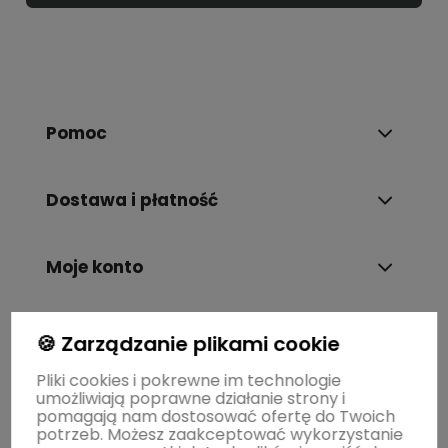
Pomoc
Dostawa i płatność
Moje konto
Gwarancja i zwroty
🍪 Zarządzanie plikami cookie
Pliki cookies i pokrewne im technologie
umożliwiają poprawne działanie strony i
O firmie
pomagają nam dostosować ofertę do Twoich
potrzeb. Możesz zaakceptować wykorzystanie