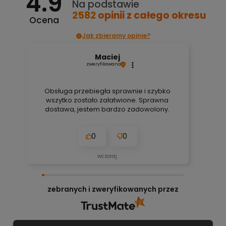
4.9
Na podstawie
2582
opinii
z całego okresu
Ocena
Jak zbieramy opinie?
Maciej
zweryfikowano
Obsługa przebiegła sprawnie i szybko
wszytko zostało załatwione. Sprawna
dostawa, jestem bardzo zadowolony.
0
0
wczoraj
zebranych i zweryfikowanych przez