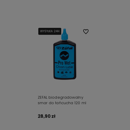
Do koszyka
Do koszyka
WYSYŁKA 24H
WYSYŁKA 24H
Do ulubionych
ZEFAL biodegradowalny
smar do łańcucha 120 ml
28,90 zł