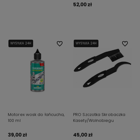
52,00 zł
Do koszyka
WYSYŁKA 24H
Do ulubionych
WYSYŁKA 24H
Do ulubi
Motorex wosk do łańcucha,
PRO Szczotka Skrobaczka
100 ml
Kasety/Wolnobiegu
39,00 zł
45,00 zł