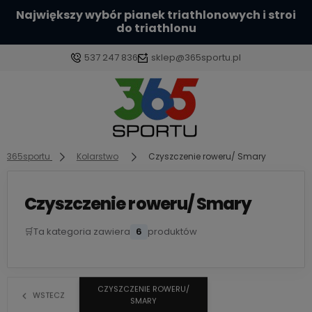
Największy wybór pianek triathlonowych i stroi
do triathlonu
537 247 836
sklep@365sportu.pl
Zaloguj się
Załóż konto
365sportu
Kolarstwo
Czyszczenie roweru/ Smary
Czyszczenie roweru/ Smary
🛒
Ta kategoria zawiera
6
produktów
Wybierz coś dla siebie z naszej aktualnej oferty lub
zaloguj się, aby przywrócić dodane produkty do
listy z poprzedniej sesji.
CZYSZCZENIE ROWERU/
WSTECZ
SMARY