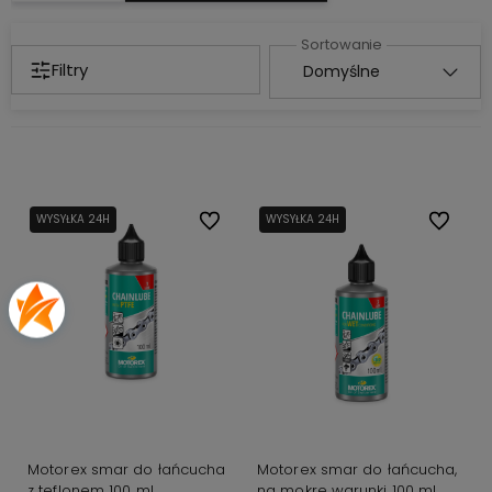
Filtry
WYSYŁKA 24H
Do ulubionych
WYSYŁKA 24H
Do ulubi
Motorex smar do łańcucha
Motorex smar do łańcucha,
z teflonem 100 ml
na mokre warunki 100 ml