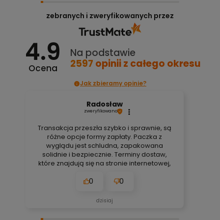
zebranych i zweryfikowanych przez
4.9
Na podstawie
2597
opinii
z całego okresu
Ocena
Jak zbieramy opinie?
Radosław
zweryfikowano
Transakcja przeszła szybko i sprawnie, są
różne opcje formy zapłaty. Paczka z
wyglądu jest schludna, zapakowana
solidnie i bezpiecznie. Terminy dostaw,
które znajdują się na stronie internetowej,
są zawsze aktualne, bez obaw. Nigdy się
0
0
nie zawiodłem, wyjątkowo rzetelna firma.
👍️🚀
dzisiaj