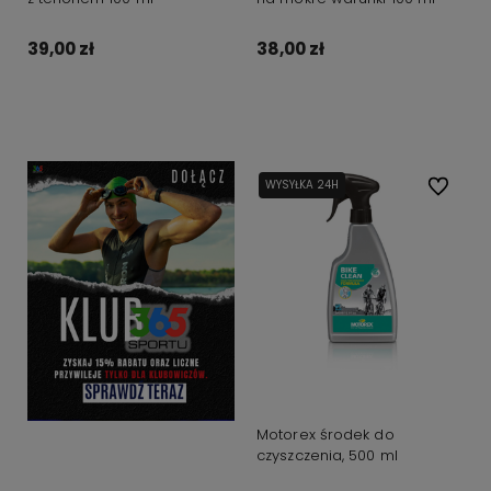
39,00 zł
38,00 zł
Do koszyka
Do koszyka
WYSYŁKA 24H
Do ulubi
Motorex środek do
czyszczenia, 500 ml