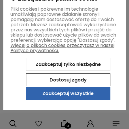
Pliki cookies i pokrewne im technologie
umożliwiają poprawne działanie strony i
O firmie
pomagają nam dostosować ofertę do Twoich
potrzeb. Możesz zaakceptować wykorzystanie
przez nas wszystkich tych plików i przejść do
sklepu lub dostosować użycie plików do swoich
preferencji, wybierając opcję "Dostosuj zgody".
Więcej o plikach cookies przeczytasz w naszej
Polityce prywatności.
Zaakceptuj tylko niezbędne
Sklep internetowy Shoper.pl
Szablon Shoper Modern 3.0™
od
GrowCommerce
Dostosuj zgody
Zaakceptuj wszystkie