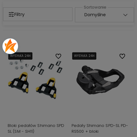
Filtry
WYSYŁKA 24H
WYSYŁKA 24H
WYSYŁKA 24H
Do ulubionych
WYSYŁKA 24H
WYSYŁKA 24H
WYSYŁKA 24H
Do ulubi
Bloki pedałów Shimano SPD
Pedały Shimano SPD-SL PD-
SL (SM - SH11)
RS500 + bloki