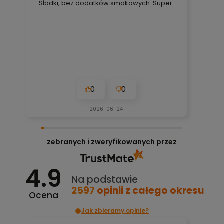
Słodki, bez dodatków smakowych. Super.
0
0
2026-06-24
zebranych i zweryfikowanych przez
4.9
Na podstawie
2597
opinii
z całego okresu
Ocena
Jak zbieramy opinie?