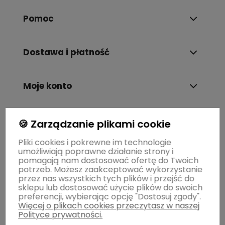
Pomoc
Dostawa i płatność
Moje konto
Gwarancja i zwroty
🍪 Zarządzanie plikami cookie
Pliki cookies i pokrewne im technologie
umożliwiają poprawne działanie strony i
O firmie
pomagają nam dostosować ofertę do Twoich
potrzeb. Możesz zaakceptować wykorzystanie
przez nas wszystkich tych plików i przejść do
sklepu lub dostosować użycie plików do swoich
preferencji, wybierając opcję "Dostosuj zgody".
Więcej o plikach cookies przeczytasz w naszej
Polityce prywatności.