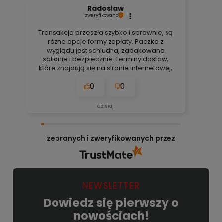
Radosław
zweryfikowano
Transakcja przeszła szybko i sprawnie, są
różne opcje formy zapłaty. Paczka z
wyglądu jest schludna, zapakowana
solidnie i bezpiecznie. Terminy dostaw,
które znajdują się na stronie internetowej,
są zawsze aktualne, bez obaw. Nigdy się
0
0
nie zawiodłem, wyjątkowo rzetelna firma.
👍️🚀
dzisiaj
zebranych i zweryfikowanych przez
NEWSLETTER
Dowiedz się pierwszy o
nowościach!