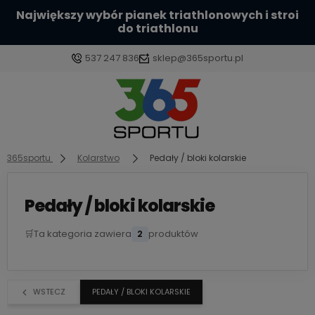
Największy wybór pianek triathlonowych i stroi
do triathlonu
537 247 836
sklep@365sportu.pl
Zaloguj się
Załóż konto
365sportu
Kolarstwo
Pedały / bloki kolarskie
Pedały / bloki kolarskie
🛒
Ta kategoria zawiera
2
produktów
Wybierz coś dla siebie z naszej aktualnej oferty lub
zaloguj się, aby przywrócić dodane produkty do
listy z poprzedniej sesji.
WSTECZ
PEDAŁY / BLOKI KOLARSKIE