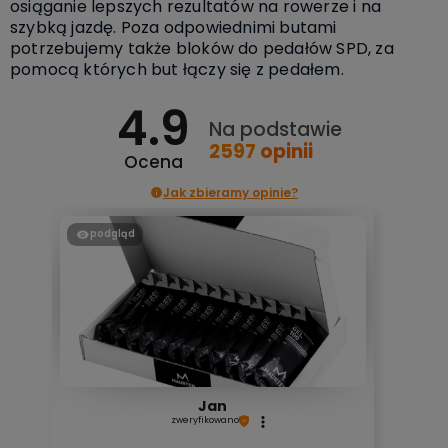
osiąganie lepszych rezultatów na rowerze i na
szybką jazdę. Poza odpowiednimi butami
potrzebujemy także bloków do pedałów SPD, za
pomocą których but łączy się z pedałem.
4.9
Na podstawie
2597
opinii
Ocena
Jak zbieramy opinie?
podgląd
Jan
zweryfikowano