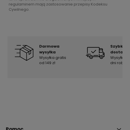
regulaminem mają zastosowanie przepisy Kodeksu
Cywilnego.
Darmowa
Szybka
wysyłka
dostawa
Wysyłka gratis
Wysyłka w
od 149 zł
dni roboc
Pomoc