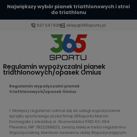
Największy wybór pianek triathlonowych i stroi
do triathlonu
537 247 836
sklep@365sportu.pl
Zaloguj się
Regulamin wypożyczalni pianek
Załóż konto
triathlonowych/opasek Omius
Regulamin wypożyczalni pianek
triathlonowych/opasek Omius
Wybierz coś dla siebie z naszej aktualnej oferty lub
1. Niniejszy regulamin odnosi się do usługi wypożyczenia
zaloguj się, aby przywrócić dodane produkty do
sprzętu sportowego przez firmę 365sportu Marcin
listy z poprzedniej sesji.
Domagała z siedzibą ul. Grunwaldzka 519D 62-064
Plewiska, NIP 7822289823, zwaną dalej w treści regulaminu
Wypożyczalnią, klientowi zwanemu dalej Wypożyczającym.