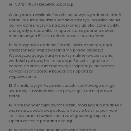
tel. 537247836 sklep@365sportu.pl
W przypadku wysłania Sprzętu na powyższy adres za dzień
zwrotu rozumie się dzień nadania przesyłki. Wysyłka pianki
na inny adres, wysyłka na paczkomat lub okoliczne punkty
bez zgody pracownika sklepu zostanie pobrana opłata
manipulacyjna 50 zł za odbiór poza siedzibą firmy.
12. W przypadku oddania Sprzętu uszkodzonego, bądź
zniszczonego Wypożyczalnia ma prawo obciążyć
Wypożyczającego karą w maksymalnej kwocie równej
wartości rynkowej brutto nowego Sprzętu, zgodnie z
cenami na stronie internetowej 365sportu.pl. Na poczet
kary zaliczona zostaje kaucja oraz opłata za
wypożyczenie.
13. Z chwilą wysyłki/wydania sprzętu sportowego usługę
uważa się za wykonaną i nie przysługuje od niej prawo
zwrotu.
14. Korespondencyjny zwrot sprzętu mokrego lub brudnego
wiąże się z dodatkową opłatą w kwocie 50 zł na pokrycie
kosztów prania i czyszczenia zawilgoconego sprzętu.
Opłata zostanie pobrana z kaucji.
15. W sprawach nie uregulowanych niniejszym