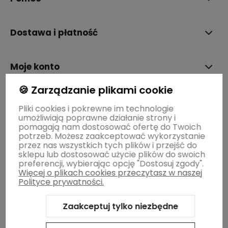
Dostawa i płatność
Moje konto
🍪 Zarządzanie plikami cookie
Gwarancja i zwroty
Pliki cookies i pokrewne im technologie
umożliwiają poprawne działanie strony i
pomagają nam dostosować ofertę do Twoich
O firmie
potrzeb. Możesz zaakceptować wykorzystanie
przez nas wszystkich tych plików i przejść do
sklepu lub dostosować użycie plików do swoich
preferencji, wybierając opcję "Dostosuj zgody".
Więcej o plikach cookies przeczytasz w naszej
Polityce prywatności.
Zaakceptuj tylko niezbędne
Sklep internetowy Shoper.pl
Szablon Shoper Modern 3.0™
od
GrowCommerce