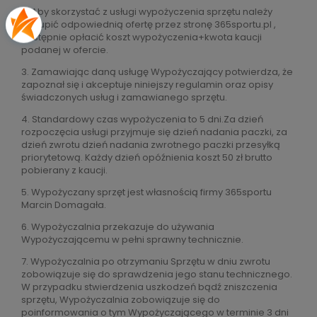
2. Aby skorzystać z usługi wypożyczenia sprzętu należy
wykupić odpowiednią ofertę przez stronę 365sportu.pl ,
następnie opłacić koszt wypożyczenia+kwota kaucji
podanej w ofercie.
3. Zamawiając daną usługę Wypożyczający potwierdza, że
zapoznał się i akceptuje niniejszy regulamin oraz opisy
świadczonych usług i zamawianego sprzętu.
4. Standardowy czas wypożyczenia to 5 dni.Za dzień
rozpoczęcia usługi przyjmuje się dzień nadania paczki, za
dzień zwrotu dzień nadania zwrotnego paczki przesyłką
priorytetową. Każdy dzień opóźnienia koszt 50 zł brutto
pobierany z kaucji.
5. Wypożyczany sprzęt jest własnością firmy 365sportu
Marcin Domagała.
6. Wypożyczalnia przekazuje do używania
Wypożyczającemu w pełni sprawny technicznie.
7. Wypożyczalnia po otrzymaniu Sprzętu w dniu zwrotu
zobowiązuje się do sprawdzenia jego stanu technicznego.
W przypadku stwierdzenia uszkodzeń bądź zniszczenia
sprzętu, Wypożyczalnia zobowiązuje się do
poinformowania o tym Wypożyczającego w terminie 3 dni