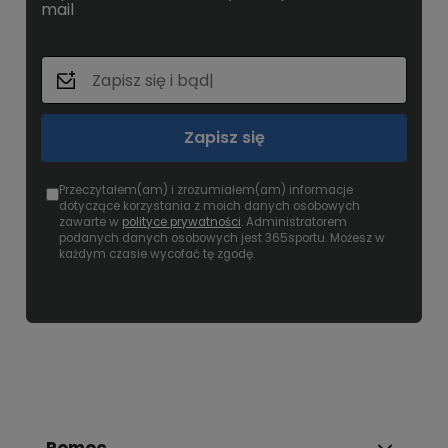
mail
Zapisz się
Przeczytałem(am) i zrozumiałem(am) informacje
dotyczące korzystania z moich danych osobowych
zawarte w
polityce prywatności
. Administratorem
podanych danych osobowych jest 365sportu. Możesz w
każdym czasie wycofać tę zgodę.