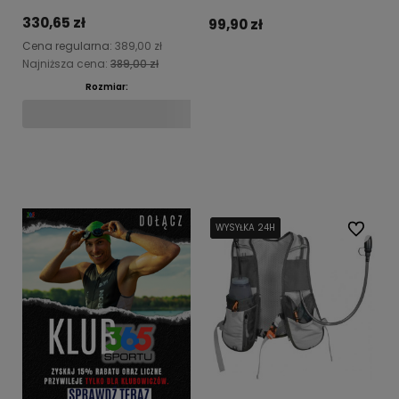
330,65 zł
99,90 zł
Cena regularna:
389,00 zł
Najniższa cena:
389,00 zł
Do koszyka
Rozmiar:
Do koszyka
WYSYŁKA 24H
WYSYŁKA 24H
WYSYŁKA 24H
Do ulubi