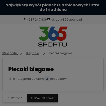
Największy wybór pianek triathlonowych i stroi
do triathlonu
537 247 836
sklep@365sportu.pl
Zaloguj się
Załóż konto
365sportu
Bieganie
Plecaki biegowe
Plecaki biegowe
🛒
Ta kategoria zawiera
3
produktów
Wybierz coś dla siebie z naszej aktualnej oferty lub
zaloguj się, aby przywrócić dodane produkty do
listy z poprzedniej sesji.
WSTECZ
PLECAKI BIEGOWE