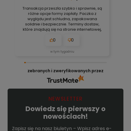
Transakcja przeszła szybko i sprawnie, są
różne opcje formy zapłaty. Paczka z
wyglądu jest schludna, zapakowana
solidnie i bezpiecznie. Terminy dostaw,
które znajdują się na stronie internetowej,
są zawsze aktualne, bez obaw. Nigdy się
0
0
nie zawiodłem, wyjątkowo rzetelna firma.
👍️🚀
w tym tygodniu
zebranych i zweryfikowanych przez
NEWSLETTER
Dowiedz się pierwszy o
nowościach!
Zapisz się na nasz biuletyn – Wpisz adres e-