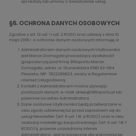
sprzedaży lub umowy o świadczenie usług.
§6. OCHRONA DANYCH OSOBOWYCH
Zgodnie z art. 13 ust. 1 i ust. 2 RODO oraz ustawą z dnia 10
maja 2018 r. o ochronie danych osobowych informuję, iż:
Administratorem danych osobowych Użytkownika
jest Marcin Domagała prowadzący działalność
gospodarczą pod firmą 365sportu Marcin
Domagała, adres: ul. Grunwaldzka 519D 62-064
Plewiska, NIP: 7822289823. zwany w Regulaminie
również Usługodawcą.
Kontakt z Administratorem można używając
poniższych danych: e-mail: sklep@365sportu.pl lub
pisemnie na adres Administratora.
Dane osobowe Użytkownika będą przetwarzane w
celu zgody udzielonej tuż przed zapisaniem się do
usługi Newsletter (art. 6 ust. 1 lit. a RODO) oraz w celu
realizacji marketingu bezpośredniego (art. 6 ust. 1 lit. f
RODO) tj. prawnie uzasadniony interes
Administratora. Jest to konieczne dla wykonania tej