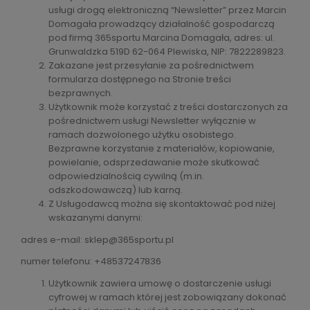
usługi drogą elektroniczną “Newsletter” przez Marcin
Domagała prowadzący działalność gospodarczą
pod firmą 365sportu Marcina Domagała, adres: ul.
Grunwaldzka 519D 62-064 Plewiska, NIP: 7822289823.
Zakazane jest przesyłanie za pośrednictwem
formularza dostępnego na Stronie treści
bezprawnych.
Użytkownik może korzystać z treści dostarczonych za
pośrednictwem usługi Newsletter wyłącznie w
ramach dozwolonego użytku osobistego.
Bezprawne korzystanie z materiałów, kopiowanie,
powielanie, odsprzedawanie może skutkować
odpowiedzialnością cywilną (m.in.
odszkodowawczą) lub karną.
Z Usługodawcą można się skontaktować pod niżej
wskazanymi danymi:
adres e-mail: sklep@365sportu.pl
numer telefonu: +48537247836
Użytkownik zawiera umowę o dostarczenie usługi
cyfrowej w ramach której jest zobowiązany dokonać