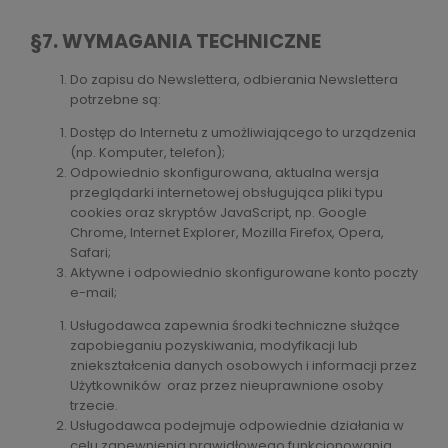
§7. WYMAGANIA TECHNICZNE
Do zapisu do Newslettera, odbierania Newslettera
potrzebne są:
Dostęp do Internetu z umożliwiającego to urządzenia
(np. Komputer, telefon);
Odpowiednio skonfigurowana, aktualna wersja
przeglądarki internetowej obsługująca pliki typu
cookies oraz skryptów JavaScript, np. Google
Chrome, Internet Explorer, Mozilla Firefox, Opera,
Safari;
Aktywne i odpowiednio skonfigurowane konto poczty
e-mail;
Usługodawca zapewnia środki techniczne służące
zapobieganiu pozyskiwania, modyfikacji lub
zniekształcenia danych osobowych i informacji przez
Użytkowników oraz przez nieuprawnione osoby
trzecie.
Usługodawca podejmuje odpowiednie działania w
celu zapewnienia prawidłowego funkcjonowania