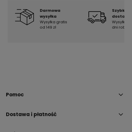
Darmowa
Szybka
wysyłka
dostawa
Wysyłka gratis
Wysyłka w
od 149 zł
dni roboc
Pomoc
Dostawa i płatność