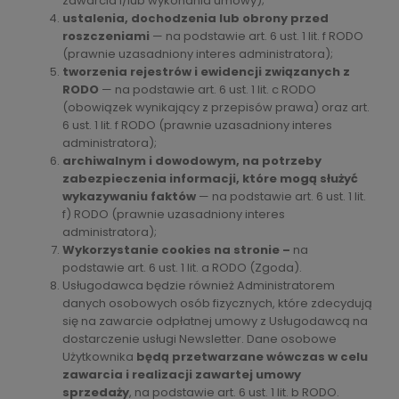
zawarcia i/lub wykonania umowy);
ustalenia, dochodzenia lub obrony przed
roszczeniami
— na podstawie art. 6 ust. 1 lit. f RODO
(prawnie uzasadniony interes administratora);
tworzenia rejestrów i ewidencji związanych z
RODO
— na podstawie art. 6 ust. 1 lit. c RODO
(obowiązek wynikający z przepisów prawa) oraz art.
6 ust. 1 lit. f RODO (prawnie uzasadniony interes
administratora);
archiwalnym i dowodowym, na potrzeby
zabezpieczenia informacji, które mogą służyć
wykazywaniu faktów
— na podstawie art. 6 ust. 1 lit.
f) RODO (prawnie uzasadniony interes
administratora);
Wykorzystanie cookies na stronie –
na
podstawie art. 6 ust. 1 lit. a RODO (Zgoda).
Usługodawca będzie również Administratorem
danych osobowych osób fizycznych, które zdecydują
się na zawarcie odpłatnej umowy z Usługodawcą na
dostarczenie usługi Newsletter. Dane osobowe
Użytkownika
będą przetwarzane wówczas w celu
zawarcia i realizacji zawartej umowy
sprzedaży
, na podstawie art. 6 ust. 1 lit. b RODO.