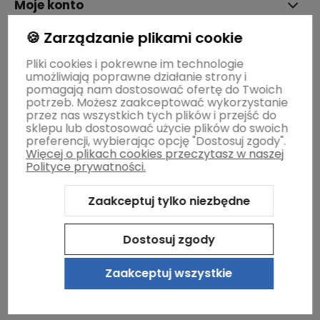
Moje konto
🍪 Zarządzanie plikami cookie
Gwarancja i zwroty
Pliki cookies i pokrewne im technologie
umożliwiają poprawne działanie strony i
pomagają nam dostosować ofertę do Twoich
O firmie
potrzeb. Możesz zaakceptować wykorzystanie
przez nas wszystkich tych plików i przejść do
sklepu lub dostosować użycie plików do swoich
preferencji, wybierając opcję "Dostosuj zgody".
Więcej o plikach cookies przeczytasz w naszej
Polityce prywatności.
Zaakceptuj tylko niezbędne
Sklep internetowy Shoper.pl
Szablon Shoper Modern 3.0™
od
GrowCommerce
Dostosuj zgody
Zaakceptuj wszystkie