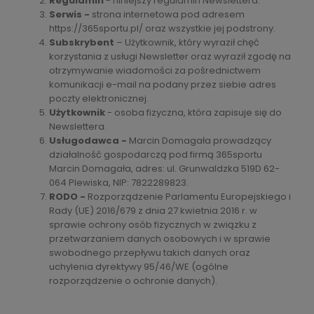
Regulamin
- niniejszy regulamin Newslettera.
Serwis -
strona internetowa pod adresem
https://365sportu.pl/ oraz wszystkie jej podstrony.
Subskrybent
– Użytkownik, który wyraził chęć
korzystania z usługi Newsletter oraz wyraził zgodę na
otrzymywanie wiadomości za pośrednictwem
komunikacji e-mail na podany przez siebie adres
poczty elektronicznej.
Użytkownik
- osoba fizyczna, która zapisuje się do
Newslettera.
Usługodawca -
Marcin Domagała prowadzący
działalność gospodarczą pod firmą 365sportu
Marcin Domagała, adres: ul. Grunwaldzka 519D 62-
064 Plewiska, NIP: 7822289823.
RODO -
Rozporządzenie Parlamentu Europejskiego i
Rady (UE) 2016/679 z dnia 27 kwietnia 2016 r. w
sprawie ochrony osób fizycznych w związku z
przetwarzaniem danych osobowych i w sprawie
swobodnego przepływu takich danych oraz
uchylenia dyrektywy 95/46/WE (ogólne
rozporządzenie o ochronie danych).