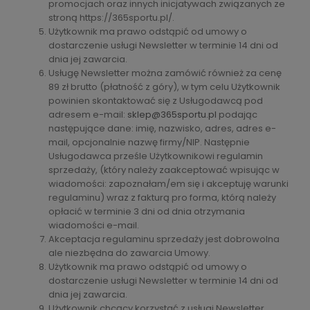
promocjach oraz innych inicjatywach związanych ze
stroną https://365sportu.pl/.
Użytkownik ma prawo odstąpić od umowy o
dostarczenie usługi Newsletter w terminie 14 dni od
dnia jej zawarcia.
Usługę Newsletter można zamówić również za cenę
89 zł brutto (płatność z góry), w tym celu Użytkownik
powinien skontaktować się z Usługodawcą pod
adresem e-mail:
sklep@365sportu.pl
podając
następujące dane: imię, nazwisko, adres, adres e-
mail, opcjonalnie nazwę firmy/NIP. Następnie
Usługodawca prześle Użytkownikowi regulamin
sprzedaży, (który należy zaakceptować wpisując w
wiadomości: zapoznałam/em się i akceptuję warunki
regulaminu) wraz z fakturą pro forma, którą należy
opłacić w terminie 3 dni od dnia otrzymania
wiadomości e-mail.
Akceptacja regulaminu sprzedaży jest dobrowolna
ale niezbędna do zawarcia Umowy.
Użytkownik ma prawo odstąpić od umowy o
dostarczenie usługi Newsletter w terminie 14 dni od
dnia jej zawarcia.
Użytkownik chcący korzystać z usługi Newsletter