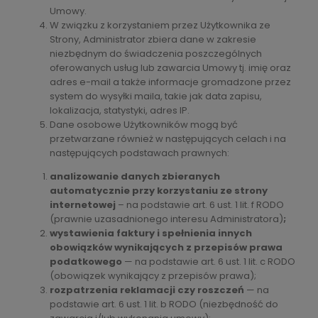
Umowy.
W związku z korzystaniem przez Użytkownika ze
Strony, Administrator zbiera dane w zakresie
niezbędnym do świadczenia poszczególnych
oferowanych usług lub zawarcia Umowy tj. imię oraz
adres e-mail a także informacje gromadzone przez
system do wysyłki maila, takie jak data zapisu,
lokalizacja, statystyki, adres IP.
Dane osobowe Użytkowników mogą być
przetwarzane również w następujących celach i na
następujących podstawach prawnych:
analizowanie danych zbieranych
automatycznie przy korzystaniu ze strony
internetowej
– na podstawie art. 6 ust. 1 lit. f RODO
(prawnie uzasadnionego interesu Administratora)
;
wystawienia faktury i spełnienia innych
obowiązków wynikających z przepisów prawa
podatkowego
— na podstawie art. 6 ust. 1 lit. c RODO
(obowiązek wynikający z przepisów prawa);
rozpatrzenia reklamacji czy roszczeń
— na
podstawie art. 6 ust. 1 lit. b RODO (niezbędność do