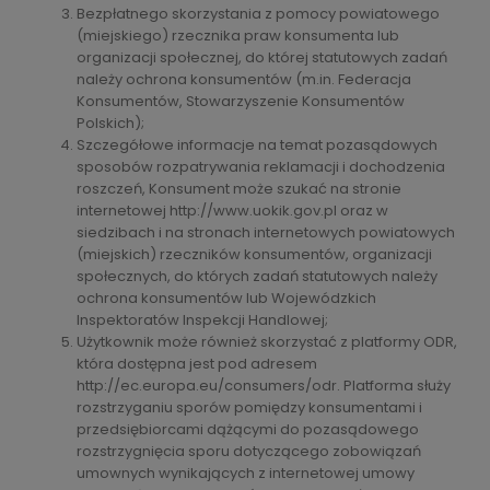
Bezpłatnego skorzystania z pomocy powiatowego
(miejskiego) rzecznika praw konsumenta lub
organizacji społecznej, do której statutowych zadań
należy ochrona konsumentów (m.in. Federacja
Konsumentów, Stowarzyszenie Konsumentów
Polskich);
Szczegółowe informacje na temat pozasądowych
sposobów rozpatrywania reklamacji i dochodzenia
roszczeń, Konsument może szukać na stronie
internetowej http://www.uokik.gov.pl oraz w
siedzibach i na stronach internetowych powiatowych
(miejskich) rzeczników konsumentów, organizacji
społecznych, do których zadań statutowych należy
ochrona konsumentów lub Wojewódzkich
Inspektoratów Inspekcji Handlowej;
Użytkownik może również skorzystać z platformy ODR,
która dostępna jest pod adresem
http://ec.europa.eu/consumers/odr. Platforma służy
rozstrzyganiu sporów pomiędzy konsumentami i
przedsiębiorcami dążącymi do pozasądowego
rozstrzygnięcia sporu dotyczącego zobowiązań
umownych wynikających z internetowej umowy