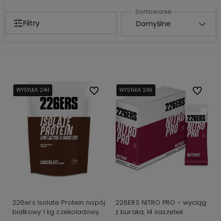
Filtry
WYSYŁKA 24H
WYSYŁKA 24H
WYSYŁKA 24H
Do ulubionych
WYSYŁKA 24H
WYSYŁKA 24H
WYSYŁKA 24H
Do ulubi
226ers Isolate Protein napój
226ERS NITRO PRO - wyciąg
białkowy 1 kg czekoladowy
z buraka, 14 saszetek