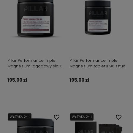
Pillar Performance Triple
Pillar Performance Triple
Magnesium jagodowy słoik
Magnesium tabletki 90 sztuk
200g
195,00 zł
195,00 zł
Do koszyka
Do koszyka
WYSYŁKA 24H
WYSYŁKA 24H
WYSYŁKA 24H
WYSYŁKA 24H
Do ulubionych
WYSYŁKA 24H
WYSYŁKA 24H
WYSYŁKA 24H
WYSYŁKA 24H
Do ulubi