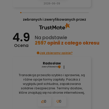
2026-06-09
zebranych i zweryfikowanych przez
4.9
Na podstawie
2597
opinii
z całego okresu
Ocena
Jak zbieramy opinie?
Radosław
zweryfikowano
Transakcja przeszła szybko i sprawnie, są
różne opcje formy zapłaty. Paczka z
wyglądu jest schludna, zapakowana
solidnie i bezpiecznie. Terminy dostaw,
które znajdują się na stronie internetowej,
są zawsze aktualne, bez obaw. Nigdy się
0
0
nie zawiodłem, wyjątkowo rzetelna firma.
👍️🚀