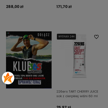
288,00 zł
171,70 zł
Do koszyka
Do koszyka
WYSYŁKA 24H
WYSYŁKA 24H
Do ulubi
226ers TART CHERRY JUICE
sok z cierpkiej wiśni 60 ml
25,97 zł