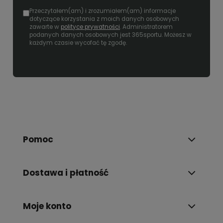
Przeczytałem(am) i zrozumiałem(am) informacje
dotyczące korzystania z moich danych osobowych
zawarte w
polityce prywatności
. Administratorem
podanych danych osobowych jest 365sportu. Możesz w
każdym czasie wycofać tę zgodę.
Pomoc
Dostawa i płatność
Moje konto