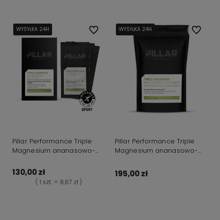
WYSYŁKA 24H
WYSYŁKA 24H
WYSYŁKA 24H
Do ulubionych
WYSYŁKA 24H
WYSYŁKA 24H
WYSYŁKA 24H
Do ulubi
Pillar Performance Triple
Pillar Performance Triple
Magnesium ananasowo-
Magnesium ananasowo-
kokosowy 15x5g saszetki
kokosowy saszetka 200g
130,00 zł
195,00 zł
( 1 szt. = 8,67 zł )
Do koszyka
Do koszyka