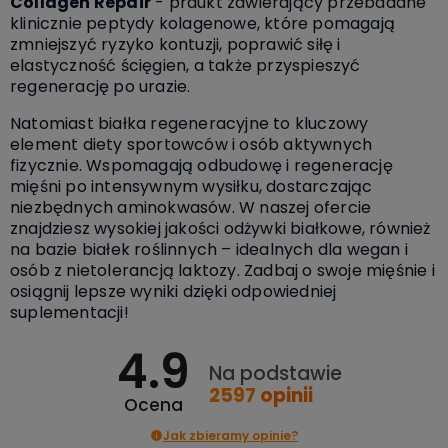
Collagen Repair
- prdukt zawierający przebadane
klinicznie peptydy kolagenowe, które pomagają
zmniejszyć ryzyko kontuzji, poprawić siłę i
elastyczność ścięgien, a także przyspieszyć
regenerację po urazie.
Natomiast białka regeneracyjne to kluczowy
element diety sportowców i osób aktywnych
fizycznie. Wspomagają odbudowę i regenerację
mięśni po intensywnym wysiłku, dostarczając
niezbędnych aminokwasów. W naszej ofercie
znajdziesz wysokiej jakości odżywki białkowe, również
na bazie białek roślinnych – idealnych dla wegan i
osób z nietolerancją laktozy. Zadbaj o swoje mięśnie i
osiągnij lepsze wyniki dzięki odpowiedniej
suplementacji!
4.9
Na podstawie
2597
opinii
Ocena
Jak zbieramy opinie?