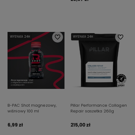
Do koszyka
WYSYŁKA 24H
WYSYŁKA 24H
Do ulubionych
WYSYŁKA 24H
WYSYŁKA 24H
Do ulubi
B-PAC Shot magnezowy,
Pillar Performance Collagen
wiśniowy 100 ml
Repair saszetka 260g
6,99 zł
215,00 zł