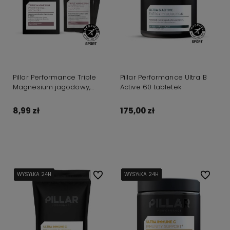
Pillar Performance Triple
Pillar Performance Ultra B
Magnesium jagodowy,
Active 60 tabletek
saszetka 5g
8,99 zł
175,00 zł
Do koszyka
Do koszyka
WYSYŁKA 24H
WYSYŁKA 24H
WYSYŁKA 24H
WYSYŁKA 24H
WYSYŁKA 24H
Do ulubionych
WYSYŁKA 24H
WYSYŁKA 24H
WYSYŁKA 24H
WYSYŁKA 24H
WYSYŁKA 24H
Do ulubi