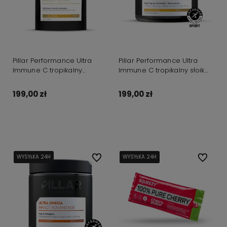
Pillar Performance Ultra
Pillar Performance Ultra
Immune C tropikalny
Immune C tropikalny słoik
saszetka 200g
200g
199,00 zł
199,00 zł
Do koszyka
Do koszyka
WYSYŁKA 24H
WYSYŁKA 24H
WYSYŁKA 24H
WYSYŁKA 24H
Do ulubionych
WYSYŁKA 24H
WYSYŁKA 24H
WYSYŁKA 24H
WYSYŁKA 24H
Do ulubi