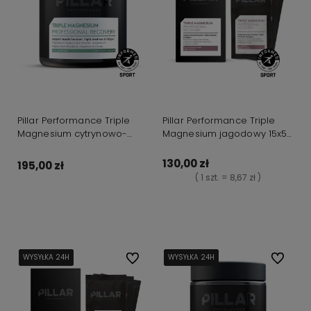
Pillar Performance Triple
Pillar Performance Triple
Magnesium cytrynowo-
Magnesium jagodowy 15x5g
limonkowy słoik 200g
saszetki
130,00 zł
195,00 zł
( 1 szt. = 8,67 zł )
Do koszyka
Do koszyka
WYSYŁKA 24H
WYSYŁKA 24H
WYSYŁKA 24H
WYSYŁKA 24H
WYSYŁKA 24H
Do ulubionych
WYSYŁKA 24H
WYSYŁKA 24H
WYSYŁKA 24H
WYSYŁKA 24H
Do ulubi