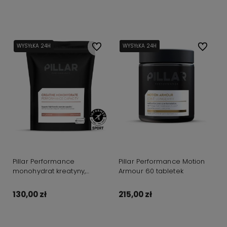
Do koszyka
Do koszyka
WYSYŁKA 24H
Do ulubionych
WYSYŁKA 24H
WYSYŁKA 24H
WYSYŁKA 24H
Do ulubi
Pillar Performance
Pillar Performance Motion
monohydrat kreatyny,
Armour 60 tabletek
bezsmakowy
130,00 zł
215,00 zł
Do koszyka
Do koszyka