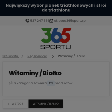
Największy wybór pianek triathlonowych i stroi
do triathlonu
537 247 836
sklep@365sportu.pl
Zaloguj się
Załóż konto
365sportu
Regeneracja
Witaminy / Białko
Witaminy / Białko
🛒
Ta kategoria zawiera
23
produktów
Wybierz coś dla siebie z naszej aktualnej oferty lub
zaloguj się, aby przywrócić dodane produkty do
listy z poprzedniej sesji.
WSTECZ
WITAMINY / BIAŁKO