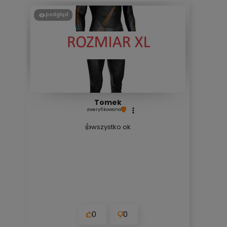
podgląd
Tomek
zweryfikowano
👍️wszystko ok
0
0