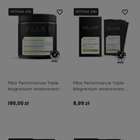
WYSYŁKA 24H
WYSYŁKA 24H
WYSYŁKA 24H
WYSYŁKA 24H
Do ulubionych
WYSYŁKA 24H
WYSYŁKA 24H
WYSYŁKA 24H
WYSYŁKA 24H
Do ulubi
Pillar Performance Triple
Pillar Performance Triple
Magnesium ananasowo-
Magnesium ananasowo-
kokosowy słoik 200g
kokosowy, saszetka 5g
195,00 zł
8,99 zł
Do koszyka
Do koszyka