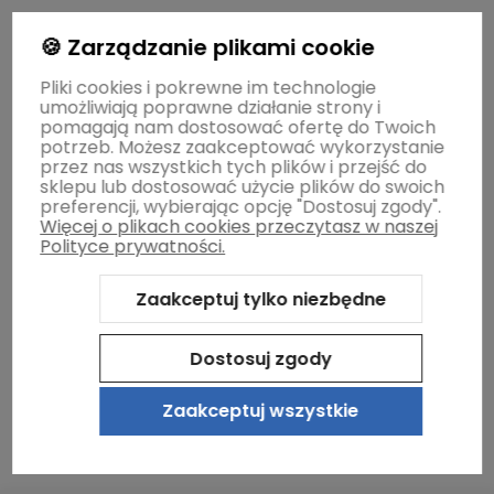
Gwarancja i zwroty
🍪 Zarządzanie plikami cookie
Pliki cookies i pokrewne im technologie
umożliwiają poprawne działanie strony i
O firmie
pomagają nam dostosować ofertę do Twoich
potrzeb. Możesz zaakceptować wykorzystanie
przez nas wszystkich tych plików i przejść do
sklepu lub dostosować użycie plików do swoich
preferencji, wybierając opcję "Dostosuj zgody".
Więcej o plikach cookies przeczytasz w naszej
Polityce prywatności.
Zaakceptuj tylko niezbędne
Sklep internetowy Shoper.pl
Szablon Shoper Modern 3.0™
od
GrowCommerce
Dostosuj zgody
Zaakceptuj wszystkie