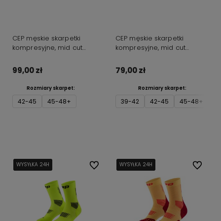
CEP męskie skarpetki
CEP męskie skarpetki
kompresyjne, mid cut
kompresyjne, mid cut
różowe
różowe fluo
99,00 zł
79,00 zł
Rozmiary skarpet:
Rozmiary skarpet:
42-45
45-48+
39-42
42-45
45-48+
Do koszyka
Do koszyka
WYSYŁKA 24H
WYSYŁKA 24H
WYSYŁKA 24H
Do ulubionych
WYSYŁKA 24H
WYSYŁKA 24H
WYSYŁKA 24H
Do ulubi