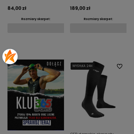
granatowe
84,00 zł
189,00 zł
Rozmiary skarpet:
Rozmiary skarpet:
Do koszyka
Do koszyka
WYSYŁKA 24H
WYSYŁKA 24H
Do ulubi