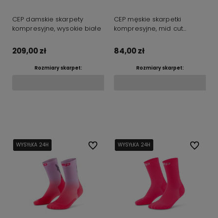
CEP damskie skarpety
CEP męskie skarpetki
kompresyjne, wysokie białe
kompresyjne, mid cut
granatowe
209,00 zł
84,00 zł
Rozmiary skarpet:
Rozmiary skarpet:
Do koszyka
Do koszyka
WYSYŁKA 24H
WYSYŁKA 24H
WYSYŁKA 24H
Do ulubionych
WYSYŁKA 24H
WYSYŁKA 24H
WYSYŁKA 24H
Do ulubi