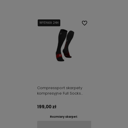
Do koszyka
WYSYŁKA 24H
WYSYŁKA 24H
Do ulubionych
Compressport skarpety
kompresyjne Full Socks
Recovery czarne
199,00 zł
Rozmiary skarpet: