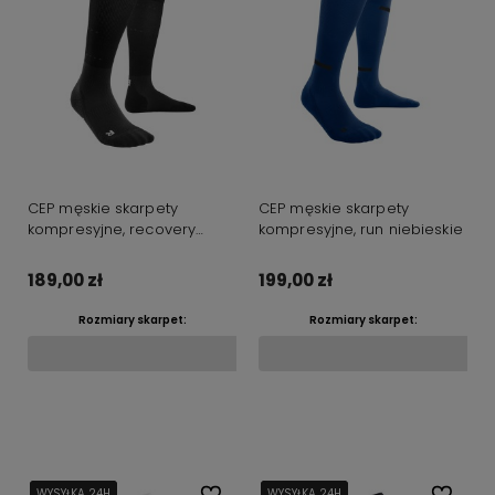
CEP męskie skarpety
CEP męskie skarpety
kompresyjne, recovery
kompresyjne, run niebieskie
czarne
189,00 zł
199,00 zł
Rozmiary skarpet:
Rozmiary skarpet:
Powiadom o dostępności
Do koszyka
WYSYŁKA 24H
WYSYŁKA 24H
WYSYŁKA 24H
Do ulubionych
WYSYŁKA 24H
WYSYŁKA 24H
WYSYŁKA 24H
Do ulubi