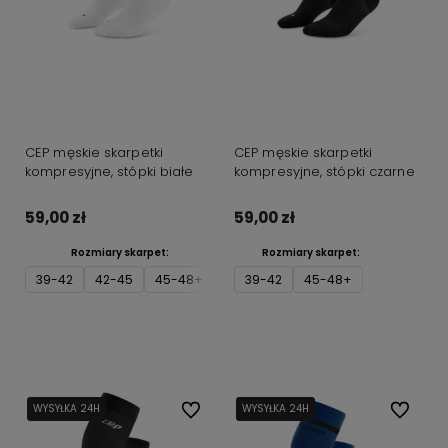
CEP męskie skarpetki
CEP męskie skarpetki
kompresyjne, stópki białe
kompresyjne, stópki czarne
59,00 zł
59,00 zł
Rozmiary skarpet:
Rozmiary skarpet:
39-42
42-45
45-48+
39-42
45-48+
Do koszyka
Do koszyka
WYSYŁKA 24H
WYSYŁKA 24H
Do ulubionych
WYSYŁKA 24H
WYSYŁKA 24H
Do ulubi