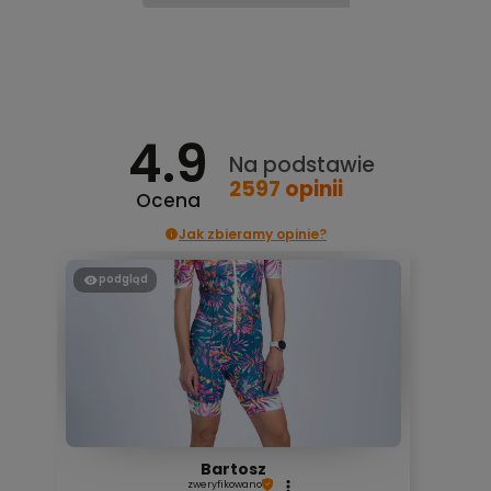
Do koszyka
4.9
Na podstawie
2597
opinii
Ocena
Jak zbieramy opinie?
podgląd
Bartosz
zweryfikowano