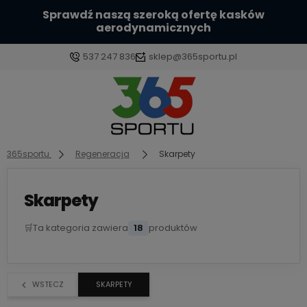
Sprawdź naszą szeroką ofertę kasków
aerodynamicznych
537 247 836
sklep@365sportu.pl
Zaloguj się
Załóż konto
365sportu
Regeneracja
Skarpety
Skarpety
🛒
Ta kategoria zawiera
18
produktów
Wybierz coś dla siebie z naszej aktualnej oferty lub
zaloguj się, aby przywrócić dodane produkty do
listy z poprzedniej sesji.
WSTECZ
SKARPETY