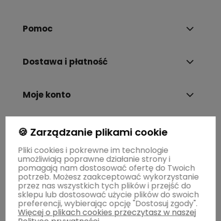
Pomoc
Dostawa i płatność
Moje konto
Gwarancja i zwroty
🍪 Zarządzanie plikami cookie
Pliki cookies i pokrewne im technologie
umożliwiają poprawne działanie strony i
O firmie
pomagają nam dostosować ofertę do Twoich
potrzeb. Możesz zaakceptować wykorzystanie
przez nas wszystkich tych plików i przejść do
sklepu lub dostosować użycie plików do swoich
preferencji, wybierając opcję "Dostosuj zgody".
Więcej o plikach cookies przeczytasz w naszej