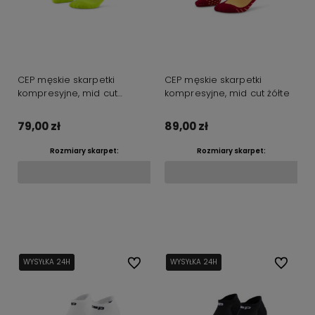
CEP męskie skarpetki
CEP męskie skarpetki
kompresyjne, mid cut
kompresyjne, mid cut żółte
zielone
79,00 zł
89,00 zł
Rozmiary skarpet:
Rozmiary skarpet:
Do koszyka
Do koszyka
WYSYŁKA 24H
WYSYŁKA 24H
Do ulubionych
WYSYŁKA 24H
WYSYŁKA 24H
Do ulubi