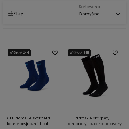
Filtry
WYSYŁKA 24H
WYSYŁKA 24H
Do ulubionych
WYSYŁKA 24H
WYSYŁKA 24H
Do ulubi
CEP damskie skarpetki
CEP damskie skarpety
kompresyjne, mid cut
kompresyjne, core recovery