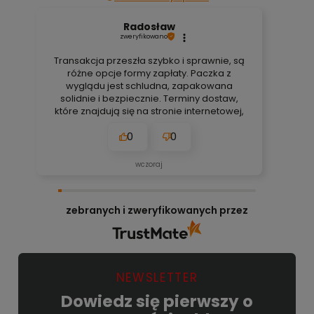
Radosław
zweryfikowano
Transakcja przeszła szybko i sprawnie, są
różne opcje formy zapłaty. Paczka z
wyglądu jest schludna, zapakowana
solidnie i bezpiecznie. Terminy dostaw,
które znajdują się na stronie internetowej,
są zawsze aktualne, bez obaw. Nigdy się
0
0
nie zawiodłem, wyjątkowo rzetelna firma.
👍️🚀
wczoraj
zebranych i zweryfikowanych przez
NEWSLETTER
Dowiedz się pierwszy o