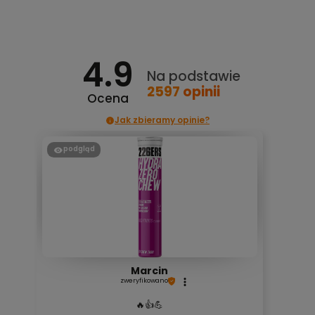
Do koszyka
4.9
Na podstawie
2597
opinii
Ocena
Jak zbieramy opinie?
podgląd
Marcin
zweryfikowano
🔥👍️💪