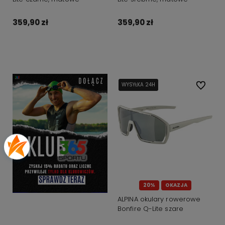
359,90 zł
359,90 zł
Do koszyka
Do koszyka
WYSYŁKA 24H
WYSYŁKA 24H
Do ulubi
20%
OKAZJA
ALPINA okulary rowerowe
Bonfire Q-Lite szare