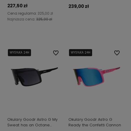
227,50 zł
239,00 zł
Cena regularna:
325,00 zł
Najniższa cena:
325,00 zł
Do koszyka
Do koszyka
WYSYŁKA 24H
WYSYŁKA 24H
Do ulubionych
WYSYŁKA 24H
WYSYŁKA 24H
Do ulubi
Okulary Goodr Astro G My
Okulary Goodr Astro G
Sweat has an Octane
Ready the Confetti Cannon
Rating