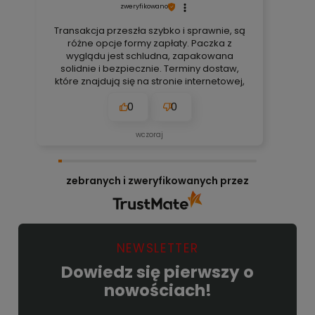
zweryfikowano
Transakcja przeszła szybko i sprawnie, są
różne opcje formy zapłaty. Paczka z
wyglądu jest schludna, zapakowana
solidnie i bezpiecznie. Terminy dostaw,
które znajdują się na stronie internetowej,
są zawsze aktualne, bez obaw. Nigdy się
0
0
nie zawiodłem, wyjątkowo rzetelna firma.
👍️🚀
wczoraj
zebranych i zweryfikowanych przez
NEWSLETTER
Dowiedz się pierwszy o
nowościach!