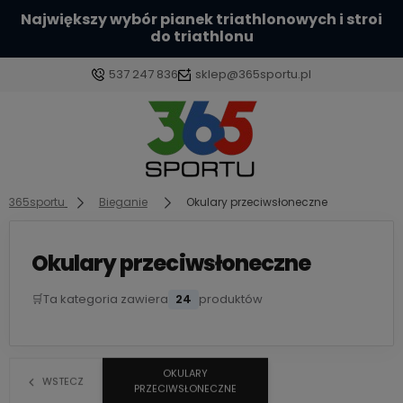
Sprawdź naszą szeroką ofertę kasków
aerodynamicznych
537 247 836
sklep@365sportu.pl
Zaloguj się
Załóż konto
365sportu
Bieganie
Okulary przeciwsłoneczne
Okulary przeciwsłoneczne
🛒
Ta kategoria zawiera
24
produktów
Wybierz coś dla siebie z naszej aktualnej oferty lub
zaloguj się, aby przywrócić dodane produkty do
listy z poprzedniej sesji.
OKULARY
WSTECZ
PRZECIWSŁONECZNE