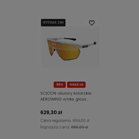
Do koszyka
Do koszyka
WYSYŁKA 24H
WYSYŁKA 24H
WYSYŁKA 24H
WYSYŁKA 24H
Do ulubionych
30%
OKAZJA
SCICON okulary kolarskie
AEROWING white gloss
SCNPP multimirror bronze
629,30 zł
Cena regularna:
899,00 zł
Najniższa cena:
899,00 zł