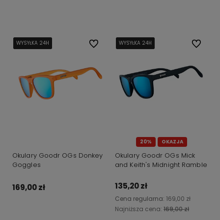
Do koszyka
Do koszyka
WYSYŁKA 24H
WYSYŁKA 24H
WYSYŁKA 24H
WYSYŁKA 24H
Do ulubionych
WYSYŁKA 24H
WYSYŁKA 24H
WYSYŁKA 24H
WYSYŁKA 24H
Do ulubi
20%
OKAZJA
Okulary Goodr OGs Donkey
Okulary Goodr OGs Mick
Goggles
and Keith's Midnight Ramble
135,20 zł
169,00 zł
Cena regularna:
169,00 zł
Najniższa cena:
169,00 zł
Do koszyka