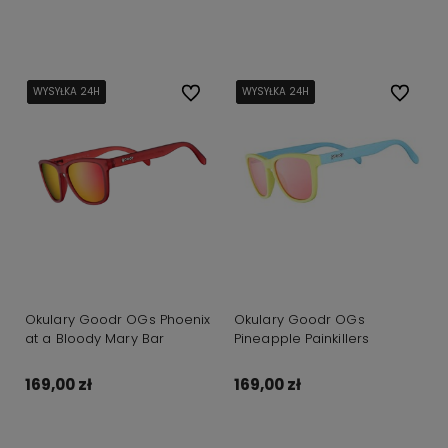
Do koszyka
WYSYŁKA 24H
WYSYŁKA 24H
WYSYŁKA 24H
WYSYŁKA 24H
Do ulubionych
WYSYŁKA 24H
WYSYŁKA 24H
WYSYŁKA 24H
WYSYŁKA 24H
Do ulubi
Okulary Goodr OGs Phoenix
Okulary Goodr OGs
at a Bloody Mary Bar
Pineapple Painkillers
169,00 zł
169,00 zł
Do koszyka
Do koszyka