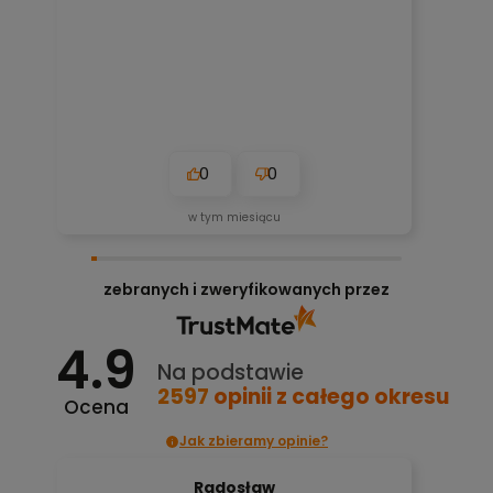
0
0
w tym miesiącu
zebranych i zweryfikowanych przez
4.9
Na podstawie
2597
opinii
z całego okresu
Ocena
Jak zbieramy opinie?
Radosław