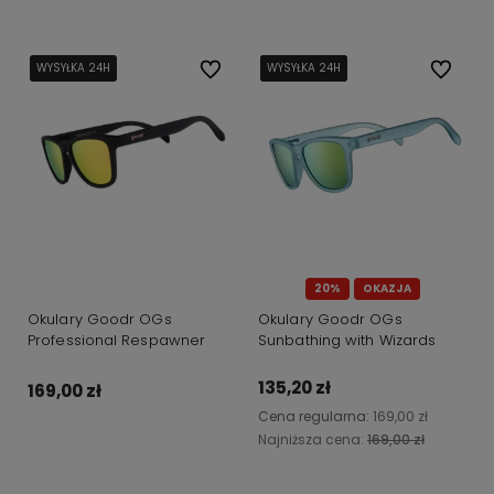
WYSYŁKA 24H
WYSYŁKA 24H
WYSYŁKA 24H
Do ulubionych
WYSYŁKA 24H
WYSYŁKA 24H
WYSYŁKA 24H
WYSYŁKA 24H
WYSYŁKA 24H
Do ulubi
20%
OKAZJA
Okulary Goodr OGs
Okulary Goodr OGs
Professional Respawner
Sunbathing with Wizards
135,20 zł
169,00 zł
Cena regularna:
169,00 zł
Najniższa cena:
169,00 zł
Do koszyka
Do koszyka