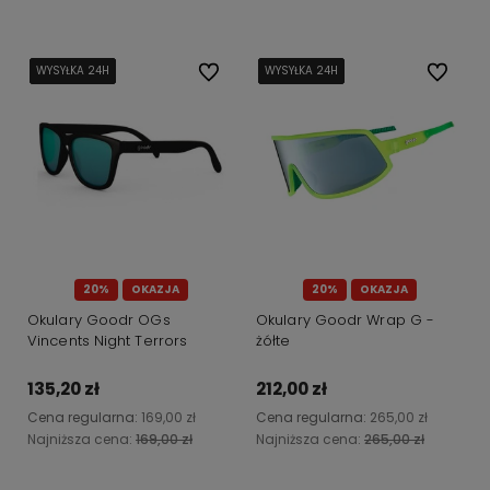
WYSYŁKA 24H
WYSYŁKA 24H
WYSYŁKA 24H
WYSYŁKA 24H
WYSYŁKA 24H
Do ulubionych
WYSYŁKA 24H
WYSYŁKA 24H
WYSYŁKA 24H
WYSYŁKA 24H
WYSYŁKA 24H
Do ulubi
20%
OKAZJA
20%
OKAZJA
Okulary Goodr OGs
Okulary Goodr Wrap G -
Vincents Night Terrors
żółte
135,20 zł
212,00 zł
Cena regularna:
169,00 zł
Cena regularna:
265,00 zł
Najniższa cena:
169,00 zł
Najniższa cena:
265,00 zł