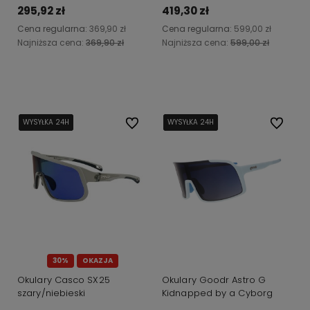
295,92 zł
419,30 zł
Cena regularna:
369,90 zł
Cena regularna:
599,00 zł
Najniższa cena:
369,90 zł
Najniższa cena:
599,00 zł
Do koszyka
Do koszyka
WYSYŁKA 24H
WYSYŁKA 24H
WYSYŁKA 24H
Do ulubionych
WYSYŁKA 24H
WYSYŁKA 24H
WYSYŁKA 24H
Do ulubi
30%
OKAZJA
Okulary Casco SX25
Okulary Goodr Astro G
szary/niebieski
Kidnapped by a Cyborg