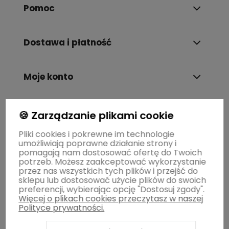
Pomoc
Dostawa i płatność
Moje konto
Gwarancja i zwroty
🍪 Zarządzanie plikami cookie
Pliki cookies i pokrewne im technologie
umożliwiają poprawne działanie strony i
O firmie
pomagają nam dostosować ofertę do Twoich
potrzeb. Możesz zaakceptować wykorzystanie
przez nas wszystkich tych plików i przejść do
sklepu lub dostosować użycie plików do swoich
preferencji, wybierając opcję "Dostosuj zgody".
Więcej o plikach cookies przeczytasz w naszej
Polityce prywatności.