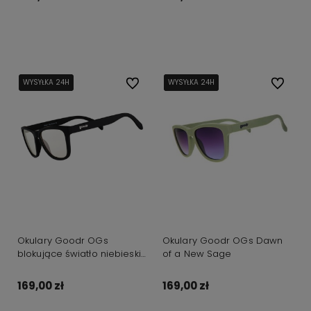
Do koszyka
Do koszyka
WYSYŁKA 24H
WYSYŁKA 24H
Do ulubionych
WYSYŁKA 24H
WYSYŁKA 24H
WYSYŁKA 24H
Do ulubi
Okulary Goodr OGs
Okulary Goodr OGs Dawn
blokujące światło niebieskie
of a New Sage
Modern Day Snake Oil
169,00 zł
169,00 zł