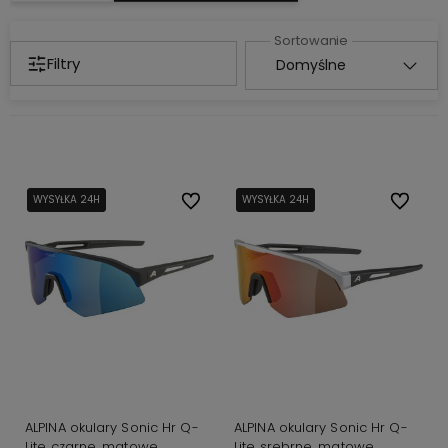
Filtry
WYSYŁKA 24H
WYSYŁKA 24H
Do ulubionych
WYSYŁKA 24H
WYSYŁKA 24H
Do ulubi
ALPINA okulary Sonic Hr Q-
ALPINA okulary Sonic Hr Q-
Lite czarne, matowe
Lite srebrne, matowe