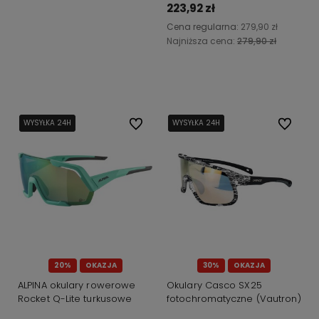
223,92 zł
Cena regularna:
279,90 zł
Najniższa cena:
279,90 zł
Do koszyka
WYSYŁKA 24H
WYSYŁKA 24H
Do ulubionych
WYSYŁKA 24H
WYSYŁKA 24H
Do ulubi
20%
OKAZJA
30%
OKAZJA
ALPINA okulary rowerowe
Okulary Casco SX25
Rocket Q-Lite turkusowe
fotochromatyczne (Vautron)