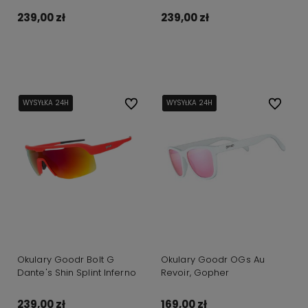
239,00 zł
239,00 zł
Do koszyka
Do koszyka
WYSYŁKA 24H
WYSYŁKA 24H
Do ulubionych
WYSYŁKA 24H
WYSYŁKA 24H
WYSYŁKA 24H
Do ulubi
Okulary Goodr Bolt G
Okulary Goodr OGs Au
Dante's Shin Splint Inferno
Revoir, Gopher
239,00 zł
169,00 zł