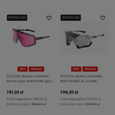
Do koszyka
Do koszyka
WYSYŁKA 24H
WYSYŁKA 24H
WYSYŁKA 24H
WYSYŁKA 24H
Do ulubionych
WYSYŁKA 24H
WYSYŁKA 24H
WYSYŁKA 24H
WYSYŁKA 24H
Do ulubi
20%
OKAZJA
20%
OKAZJA
SCICON okulary kolarskie
SCICON okulary kolarskie
Aeroscope anthracite gloss
AEROSHADE XL crystal
SCNPP pink
gloss/black SCNPP
photochromic silver
791,20 zł
799,20 zł
Cena regularna:
989,00 zł
Cena regularna:
999,00 zł
Najniższa cena:
989,00 zł
Najniższa cena:
999,00 zł