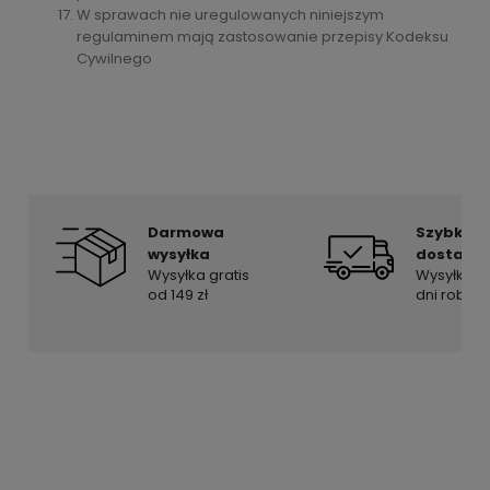
W sprawach nie uregulowanych niniejszym
regulaminem mają zastosowanie przepisy Kodeksu
Cywilnego
Darmowa
Szybka
wysyłka
dostawa
Wysyłka gratis
Wysyłka w
od 149 zł
dni roboc