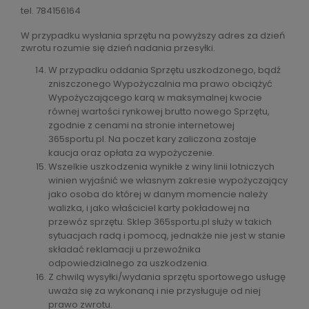
tel. 784156164
W przypadku wysłania sprzętu na powyższy adres za dzień
zwrotu rozumie się dzień nadania przesyłki.
W przypadku oddania Sprzętu uszkodzonego, bądź
zniszczonego Wypożyczalnia ma prawo obciążyć
Wypożyczającego karą w maksymalnej kwocie
równej wartości rynkowej brutto nowego Sprzętu,
zgodnie z cenami na stronie internetowej
365sportu.pl. Na poczet kary zaliczona zostaje
kaucja oraz opłata za wypożyczenie.
Wszelkie uszkodzenia wynikłe z winy linii lotniczych
winien wyjaśnić we własnym zakresie wypożyczający
jako osoba do której w danym momencie należy
walizka, i jako właściciel karty pokładowej na
przewóz sprzętu. Sklep 365sportu.pl służy w takich
sytuacjach radą i pomocą, jednakże nie jest w stanie
składać reklamacji u przewoźnika
odpowiedzialnego za uszkodzenia.
Z chwilą wysyłki/wydania sprzętu sportowego usługę
uważa się za wykonaną i nie przysługuje od niej
prawo zwrotu.