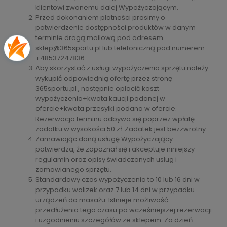
klientowi zwanemu dalej Wypożyczającym.
Przed dokonaniem płatności prosimy o
potwierdzenie dostępności produktów w danym
terminie drogą mailową pod adresem
sklep@365sportu.pl lub telefoniczną pod numerem
+48537247836.
Aby skorzystać z usługi wypożyczenia sprzętu należy
wykupić odpowiednią ofertę przez stronę
365sportu.pl , następnie opłacić koszt
wypożyczenia+kwota kaucji podanej w
ofercie+kwota przesyłki podana w ofercie.
Rezerwacja terminu odbywa się poprzez wpłatę
zadatku w wysokości 50 zł. Zadatek jest bezzwrotny.
Zamawiając daną usługę Wypożyczający
potwierdza, że zapoznał się i akceptuje niniejszy
regulamin oraz opisy świadczonych usług i
zamawianego sprzętu.
Standardowy czas wypożyczenia to 10 lub 16 dni w
przypadku walizek oraz 7 lub 14 dni w przypadku
urządzeń do masażu. Istnieje możliwość
przedłużenia tego czasu po wcześniejszej rezerwacji
i uzgodnieniu szczegółów ze sklepem. Za dzień