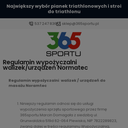
Największy wybór pianek triathlonowych i stroi
do triathlonu
537 247 836
sklep@365sportu.pl
Zaloguj się
Regulamin wypożyczalni
Załóż konto
walizek/urządzeń Normatec
Regulamin wypożyczalni walizek / urządzeń do
masażu Noramtec
Wybierz coś dla siebie z naszej aktualnej oferty lub
zaloguj się, aby przywrócić dodane produkty do
Niniejszy regulamin odnosi się do usługi
wypożyczenia sprzętu sportowego przez firmę
listy z poprzedniej sesji.
365sportu Marcin Domagała z siedzibą ul.
Grunwaldzka 519d 62-064 Plewiska, NIP 7822289823,
zwaną dalej w treści regulaminu Wypożyczalnią,