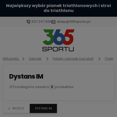
Największy wybór pianek triathlonowych i stroi
do triathlonu
537 247 836
sklep@365sportu.pl
Zaloguj się
Załóż konto
365sportu
Odżywki
Pakiety odżywek pod start
Triathl
Dystans IM
🛒
Ta kategoria zawiera
3
produktów
Wybierz coś dla siebie z naszej aktualnej oferty lub
zaloguj się, aby przywrócić dodane produkty do
listy z poprzedniej sesji.
WSTECZ
DYSTANS IM