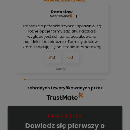
Radosław
zweryfikowano
Transakcja przeszła szybko i sprawnie, są
różne opcje formy zapłaty. Paczka z
wyglądu jest schludna, zapakowana
solidnie i bezpiecznie. Terminy dostaw,
które znajdują się na stronie internetowej,
są zawsze aktualne, bez obaw. Nigdy się
0
0
nie zawiodłem, wyjątkowo rzetelna firma.
👍️🚀
wczoraj
zebranych i zweryfikowanych przez
NEWSLETTER
Dowiedz się pierwszy o