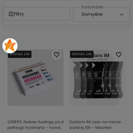
Filtry
WYSYŁKA 24H
WYSYŁKA 24H
WYSYŁKA 24H
Do ulubionych
WYSYŁKA 24H
WYSYŁKA 24H
WYSYŁKA 24H
Do ulubi
226ERS Zestaw fuelingu pod
Dystans IM czas na mecie
pełnego Ironmana - nowa
poniżej 10h - Maurten