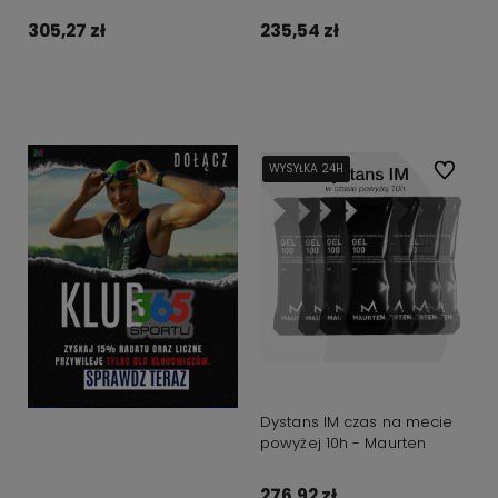
formuła
305,27 zł
235,54 zł
Powiadom o dostępności
Do koszyka
WYSYŁKA 24H
WYSYŁKA 24H
WYSYŁKA 24H
Do ulubi
Dystans IM czas na mecie
powyżej 10h - Maurten
276,92 zł