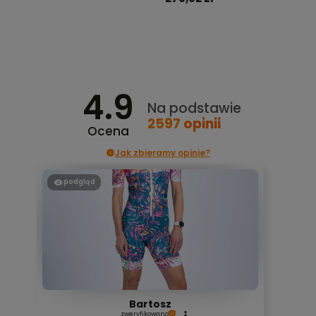
Do koszyka
4.9
Na podstawie
2597
opinii
Ocena
Jak zbieramy opinie?
podgląd
Bartosz
zweryfikowano