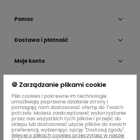
Pomoc
Dostawa i płatność
Moje konto
Gwarancja i zwroty
🍪 Zarządzanie plikami cookie
Pliki cookies i pokrewne im technologie
umożliwiają poprawne działanie strony i
O firmie
pomagają nam dostosować ofertę do Twoich
potrzeb. Możesz zaakceptować wykorzystanie
przez nas wszystkich tych plików i przejść do
sklepu lub dostosować użycie plików do swoich
preferencji, wybierając opcję "Dostosuj zgody".
Więcej o plikach cookies przeczytasz w naszej