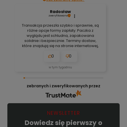
Radosław
zweryfikowano
Transakcja przeszła szybko i sprawnie, są
różne opcje formy zapłaty. Paczka z
wyglądu jest schludna, zapakowana
solidnie i bezpiecznie. Terminy dostaw,
które znajdują się na stronie internetowej,
są zawsze aktualne, bez obaw. Nigdy się
0
0
nie zawiodłem, wyjątkowo rzetelna firma.
👍️🚀
w tym tygodniu
zebranych i zweryfikowanych przez
NEWSLETTER
Dowiedz się pierwszy o