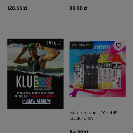
128,55 zł
66,00 zł
Do koszyka
Do koszyka
WYSYŁKA 24H
WYSYŁKA 24H
WYSYŁKA 24H
Do ulubi
Maraton czas 4:00 - 4:45
produkty SIS
84,00 zł