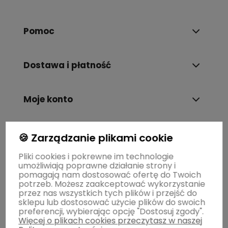
Pomoc
Dostawa i płatność
Moje konto
Gwarancja i zwroty
🍪 Zarządzanie plikami cookie
Pliki cookies i pokrewne im technologie
umożliwiają poprawne działanie strony i
O firmie
pomagają nam dostosować ofertę do Twoich
potrzeb. Możesz zaakceptować wykorzystanie
przez nas wszystkich tych plików i przejść do
sklepu lub dostosować użycie plików do swoich
preferencji, wybierając opcję "Dostosuj zgody".
Więcej o plikach cookies przeczytasz w naszej