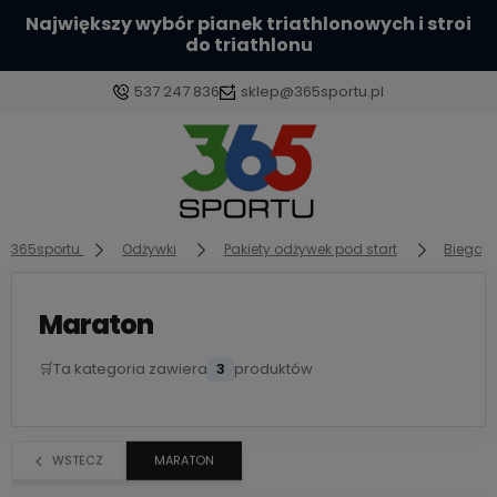
Największy wybór pianek triathlonowych i stroi
do triathlonu
537 247 836
sklep@365sportu.pl
Zaloguj się
Załóż konto
365sportu
Odżywki
Pakiety odżywek pod start
Biegani
Maraton
🛒
Ta kategoria zawiera
3
produktów
Wybierz coś dla siebie z naszej aktualnej oferty lub
zaloguj się, aby przywrócić dodane produkty do
listy z poprzedniej sesji.
WSTECZ
MARATON