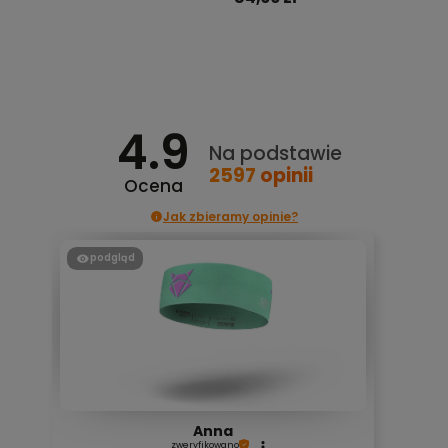
Do koszyka
4.9
Na podstawie
2597
opinii
Ocena
Jak zbieramy opinie?
podgląd
Anna
zweryfikowano