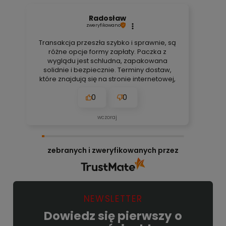
Radosław
zweryfikowano
Transakcja przeszła szybko i sprawnie, są
różne opcje formy zapłaty. Paczka z
wyglądu jest schludna, zapakowana
solidnie i bezpiecznie. Terminy dostaw,
które znajdują się na stronie internetowej,
są zawsze aktualne, bez obaw. Nigdy się
0
0
nie zawiodłem, wyjątkowo rzetelna firma.
👍️🚀
wczoraj
zebranych i zweryfikowanych przez
NEWSLETTER
Dowiedz się pierwszy o