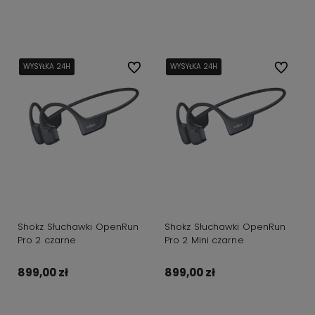
Do koszyka
Do koszyka
WYSYŁKA 24H
WYSYŁKA 24H
WYSYŁKA 24H
Do ulubionych
WYSYŁKA 24H
WYSYŁKA 24H
WYSYŁKA 24H
Do ulubi
Shokz Słuchawki OpenRun
Shokz Słuchawki OpenRun
Pro 2 czarne
Pro 2 Mini czarne
899,00 zł
899,00 zł
Do koszyka
Do koszyka