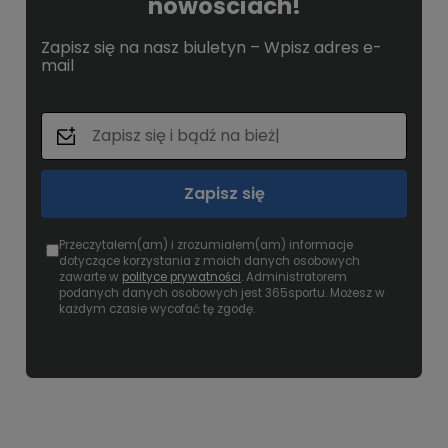
nowościach!
Zapisz się na nasz biuletyn – Wpisz adres e-
mail
Zapisz się
Przeczytałem(am) i zrozumiałem(am) informacje
dotyczące korzystania z moich danych osobowych
zawarte w
polityce prywatności
. Administratorem
podanych danych osobowych jest 365sportu. Możesz w
każdym czasie wycofać tę zgodę.