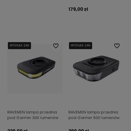
179,00 zł
Do koszyka
WYSYŁKA 24H
WYSYŁKA 24H
WYSYŁKA 24H
Do ulubionych
WYSYŁKA 24H
WYSYŁKA 24H
Do ulubi
RAVEMEN lampa przednia
RAVEMEN lampa przednia
pod Garmin 300 lumenów
pod Garmin 500 lumenów