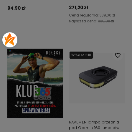
271,20 zł
94,90 zł
Cena regularna:
339,00 zł
Najniższa cena:
339,00 zł
Do koszyka
Do koszyka
WYSYŁKA 24H
WYSYŁKA 24H
WYSYŁKA 24H
Do ulubi
RAVEMEN lampa przednia
pod Garmin 160 lumenów