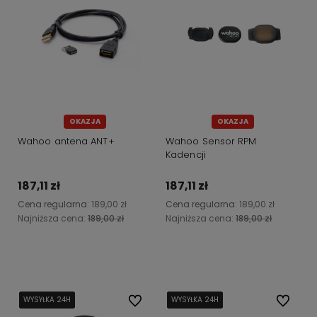
OKAZJA
OKAZJA
Wahoo antena ANT+
Wahoo Sensor RPM
Kadencji
187,11 zł
187,11 zł
Cena regularna:
189,00 zł
Cena regularna:
189,00 zł
Najniższa cena:
189,00 zł
Najniższa cena:
189,00 zł
Powiadom o dostępności
Powiadom o dostępności
WYSYŁKA 24H
WYSYŁKA 24H
WYSYŁKA 24H
WYSYŁKA 24H
Do ulubionych
WYSYŁKA 24H
WYSYŁKA 24H
WYSYŁKA 24H
WYSYŁKA 24H
WYSYŁKA 24H
Do ulubi