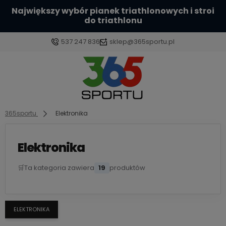
Sprawdź naszą szeroką ofertę kasków
aerodynamicznych
537 247 836
sklep@365sportu.pl
Zaloguj się
Załóż konto
365sportu
Elektronika
Elektronika
🛒
Ta kategoria zawiera
19
produktów
Wybierz coś dla siebie z naszej aktualnej oferty lub
zaloguj się, aby przywrócić dodane produkty do
listy z poprzedniej sesji.
ELEKTRONIKA