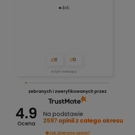
🔥👍️💪
0
0
w tym miesiącu
zebranych i zweryfikowanych przez
4.9
Na podstawie
2597
opinii
z całego okresu
Ocena
Jak zbieramy opinie?