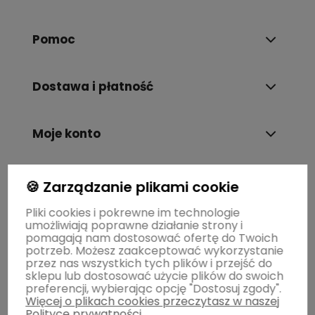
Pomoc
Dostawa i płatność
Moje konto
Gwarancja i zwroty
🍪 Zarządzanie plikami cookie
Pliki cookies i pokrewne im technologie
umożliwiają poprawne działanie strony i
O firmie
pomagają nam dostosować ofertę do Twoich
potrzeb. Możesz zaakceptować wykorzystanie
przez nas wszystkich tych plików i przejść do
sklepu lub dostosować użycie plików do swoich
preferencji, wybierając opcję "Dostosuj zgody".
Więcej o plikach cookies przeczytasz w naszej
Polityce prywatności.