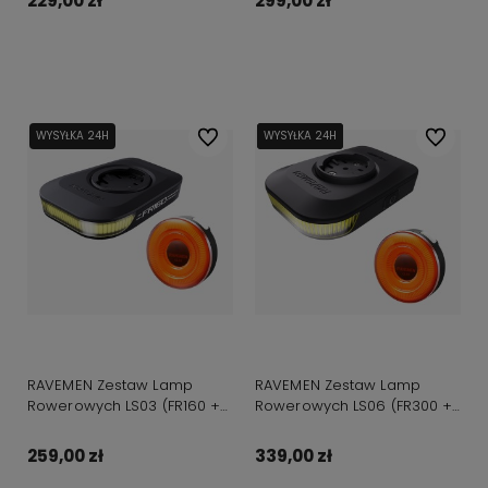
229,00 zł
299,00 zł
Do koszyka
Do koszyka
WYSYŁKA 24H
Do ulubionych
WYSYŁKA 24H
WYSYŁKA 24H
WYSYŁKA 24H
Do ulubi
RAVEMEN Zestaw Lamp
RAVEMEN Zestaw Lamp
Rowerowych LS03 (FR160 +
Rowerowych LS06 (FR300 +
CL05)
CL05)
259,00 zł
339,00 zł