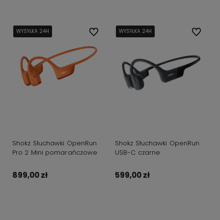
WYSYŁKA 24H
WYSYŁKA 24H
WYSYŁKA 24H
WYSYŁKA 24H
Do ulubionych
WYSYŁKA 24H
WYSYŁKA 24H
WYSYŁKA 24H
WYSYŁKA 24H
Do ulubi
Shokz Słuchawki OpenRun
Shokz Słuchawki OpenRun
Pro 2 Mini pomarańczowe
USB-C czarne
899,00 zł
599,00 zł
Do koszyka
Do koszyka