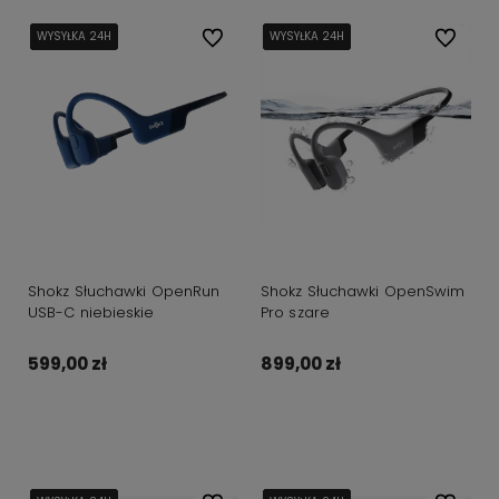
WYSYŁKA 24H
WYSYŁKA 24H
WYSYŁKA 24H
WYSYŁKA 24H
Do ulubionych
WYSYŁKA 24H
WYSYŁKA 24H
WYSYŁKA 24H
WYSYŁKA 24H
Do ulubi
Shokz Słuchawki OpenRun
Shokz Słuchawki OpenSwim
USB-C niebieskie
Pro szare
599,00 zł
899,00 zł
Do koszyka
Do koszyka