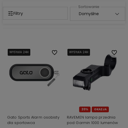
Filtry
WYSYŁKA 24H
WYSYŁKA 24H
WYSYŁKA 24H
Do ulubionych
WYSYŁKA 24H
WYSYŁKA 24H
Do ulubi
20%
OKAZJA
Gato Sports Alarm osobisty
RAVEMEN lampa przednia
dla sportowca
pod Garmin 1000 lumenów