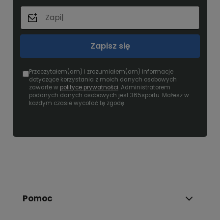
Zapisz się
Przeczytałem(am) i zrozumiałem(am) informacje
dotyczące korzystania z moich danych osobowych
zawarte w
polityce prywatności
. Administratorem
podanych danych osobowych jest 365sportu. Możesz w
każdym czasie wycofać tę zgodę.
Pomoc