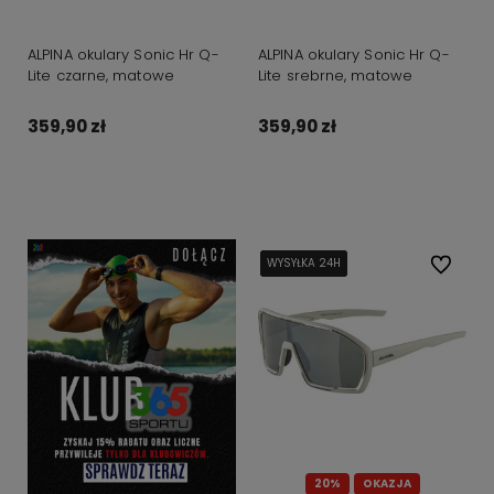
ALPINA okulary Sonic Hr Q-
ALPINA okulary Sonic Hr Q-
Lite czarne, matowe
Lite srebrne, matowe
359,90 zł
359,90 zł
Do koszyka
Do koszyka
WYSYŁKA 24H
WYSYŁKA 24H
WYSYŁKA 24H
WYSYŁKA 24H
Do ulubi
20%
OKAZJA