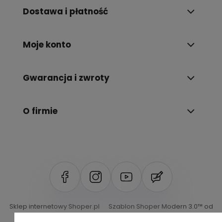
Dostawa i płatność
Moje konto
Gwarancja i zwroty
O firmie
Sklep internetowy Shoper.pl
Szablon Shoper Modern 3.0™
od
GrowCommerce