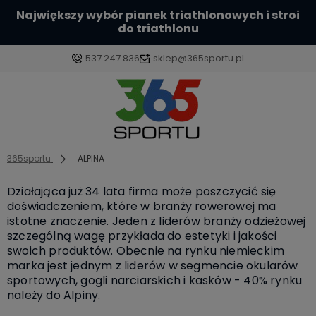
Największy wybór pianek triathlonowych i stroi
do triathlonu
537 247 836
sklep@365sportu.pl
Zaloguj się
Załóż konto
365sportu
ALPINA
Działająca już 34 lata firma może poszczycić się
doświadczeniem, które w branży rowerowej ma
istotne znaczenie. Jeden z liderów branży odzieżowej
szczególną wagę przykłada do estetyki i jakości
Wybierz coś dla siebie z naszej aktualnej oferty lub
swoich produktów. Obecnie na rynku niemieckim
zaloguj się, aby przywrócić dodane produkty do listy z
marka jest jednym z liderów w segmencie okularów
poprzedniej sesji.
sportowych, gogli narciarskich i kasków - 40% rynku
należy do Alpiny.