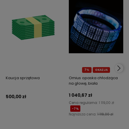
7%
OKAZJA
Kaucja sprzętowa
Omius opaska chłodząca
na głowę, biała
1 040,67 zł
500,00 zł
Cena regularna:
1 119,00 zł
-7%
Najniższa cena:
1 119,00 zł
Do koszyka