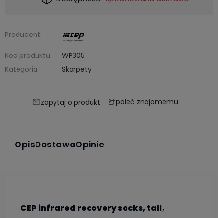
Producent:
Kod produktu:
WP305
Kategoria:
Skarpety
poleć znajomemu
zapytaj o produkt
Opis
Dostawa
Opinie
CEP infrared recovery socks, tall,