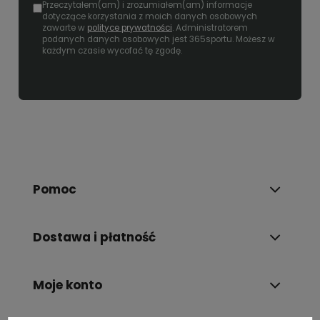
Przeczytałem(am) i zrozumiałem(am) informacje
dotyczące korzystania z moich danych osobowych
zawarte w
polityce prywatności
. Administratorem
podanych danych osobowych jest 365sportu. Możesz w
każdym czasie wycofać tę zgodę.
Pomoc
Dostawa i płatność
Moje konto