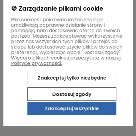
Gwarancja i zwroty
🍪 Zarządzanie plikami cookie
Pliki cookies i pokrewne im technologie
umożliwiają poprawne działanie strony i
O firmie
pomagają nam dostosować ofertę do Twoich
potrzeb. Możesz zaakceptować wykorzystanie
przez nas wszystkich tych plików i przejść do
sklepu lub dostosować użycie plików do swoich
preferencji, wybierając opcję "Dostosuj zgody".
Więcej o plikach cookies przeczytasz w naszej
Polityce prywatności.
Zaakceptuj tylko niezbędne
Sklep internetowy Shoper.pl
Szablon Shoper Modern 3.0™
od
GrowCommerce
Dostosuj zgody
Zaakceptuj wszystkie