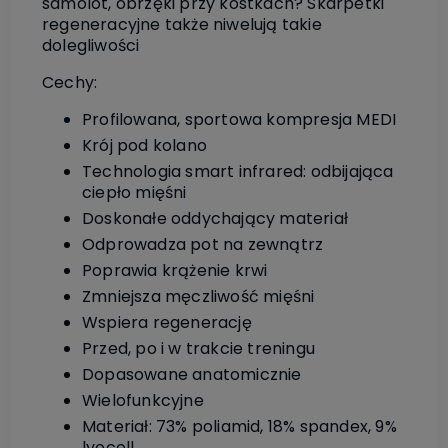
samolot, obrzęki przy kostkach? Skarpetki
regeneracyjne także niwelują takie
dolegliwości
Cechy:
Profilowana, sportowa kompresja MEDI
Krój pod kolano
Technologia smart infrared: odbijająca
ciepło mięśni
Doskonałe oddychający materiał
Odprowadza pot na zewnątrz
Poprawia krążenie krwi
Zmniejsza męczliwość mięśni
Wspiera regenerację
Przed, po i w trakcie treningu
Dopasowane anatomicznie
Wielofunkcyjne
Materiał: 73% poliamid, 18% spandex, 9%
lyocell