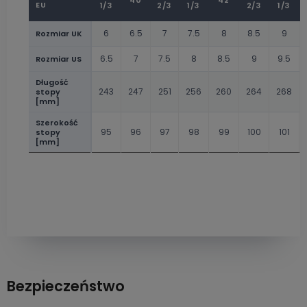
40
42
EU
1/3
2/3
1/3
2/3
1/3
6
6.5
7
7.5
8
8.5
9
Rozmiar UK
6.5
7
7.5
8
8.5
9
9.5
Rozmiar US
Długość
243
247
251
256
260
264
268
stopy
[mm]
Szerokość
95
96
97
98
99
100
101
stopy
[mm]
Bezpieczeństwo