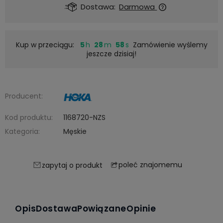
Dostawa:
Darmowa
Kup w przeciągu:
5
28
57
Zamówienie wyślemy
jeszcze dzisiaj!
Producent:
Kod produktu:
1168720-NZS
Kategoria:
Męskie
poleć znajomemu
zapytaj o produkt
Opis
Dostawa
Powiązane
Opinie