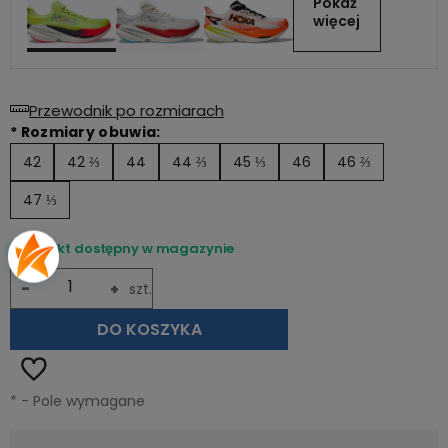
Pokaż 
więcej
Przewodnik po rozmiarach
*
Rozmiary obuwia:
42
42 ⅔
44
44 ⅔
45 ⅓
46
46 ⅔
47 ⅓
Produkt dostępny w magazynie
-
+
szt.
DO KOSZYKA
*
- Pole wymagane