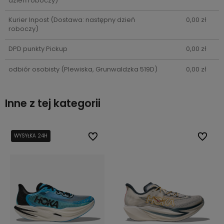
dzień roboczy)
Kurier Inpost
(Dostawa: następny dzień
0,00 zł
roboczy)
DPD punkty Pickup
0,00 zł
odbiór osobisty
(Plewiska, Grunwaldzka 519D)
0,00 zł
Inne z tej kategorii
bionych
bionych
WYSYŁKA 24H
WYSYŁKA 24H
Do ulubionych
Do ulubionych
Do ulub
Do ulub