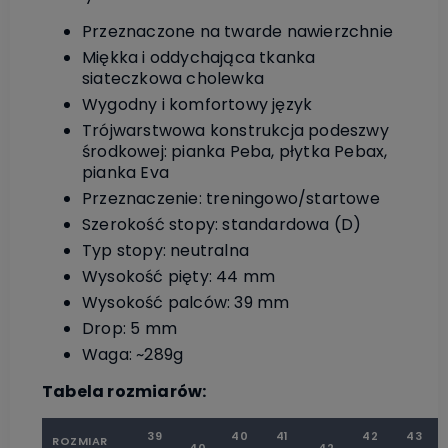
Przeznaczone na twarde nawierzchnie
Miękka i oddychająca tkanka
siateczkowa cholewka
Wygodny i komfortowy język
Trójwarstwowa konstrukcja podeszwy
środkowej: pianka Peba, płytka Pebax,
pianka Eva
Przeznaczenie: treningowo/startowe
Szerokość stopy: standardowa (D)
Typ stopy: neutralna
Wysokość pięty: 44 mm
Wysokość palców: 39 mm
Drop: 5 mm
Waga: ~289g
Tabela rozmiarów:
39
40
41
42
43
ROZMIAR