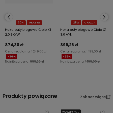
30%
OKAZJA
25%
OKAZJA
Hoka buty biegowe Cielo X1
Hoka buty biegowe Cielo X1
2.0 SKYW
3.0 AYL
874,30 zł
899,25 zł
Cena regularna:
1 249,00 zł
Cena regularna:
1 199,00 zł
-30%
-25%
Najniższa cena:
999,20 zł
Najniższa cena:
1 199,00 zł
Do koszyka
Do koszyka
Produkty powiązane
Zobacz więcej
Do ulubionych
WYSYŁKA 24H
WYSYŁKA 24H
Do ulub