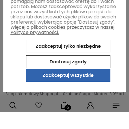
pomagają nam dostosować ofertę do Twoich
potrzeb. Możesz zaakceptować wykorzystanie
przez nas wszystkich tych plików i przejść do
sklepu lub dostosować użycie plików do swoich
Gwarancja i zwroty
preferencji, wybierając opcję "Dostosuj zgody".
Więcej o plikach cookies przeczytasz w naszej
Polityce prywatności.
O firmie
Zaakceptuj tylko niezbędne
Dostosuj zgody
Zaakceptuj wszystkie
Sklep internetowy Shoper.pl
Szablon Shoper Modern 3.0™
od
GrowCommerce