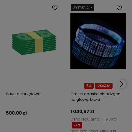
Do ulubionych
WYSYŁKA 24H
WYSYŁKA 24H
WYSYŁKA 24H
WYSYŁKA 24H
Do ulub
7%
OKAZJA
Kaucja sprzętowa
Omius opaska chłodząca
na głowę, biała
1 040,67 zł
500,00 zł
Cena regularna:
1 119,00 zł
-7%
Najniższa cena:
1 119,00 zł