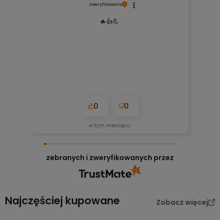
zweryfikowano
🔥👍️💪
0
0
w tym miesiącu
zebranych i zweryfikowanych przez
Najczęściej kupowane
Zobacz więcej