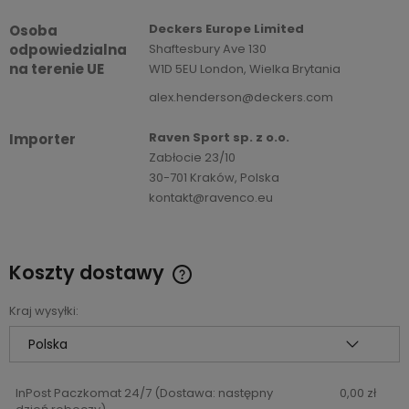
Deckers Europe Limited
Osoba
odpowiedzialna
Shaftesbury Ave 130
na terenie UE
W1D 5EU London, Wielka Brytania
alex.henderson@deckers.com
Raven Sport sp. z o.o.
Importer
Zabłocie 23/10
30-701 Kraków, Polska
kontakt@ravenco.eu
Koszty dostawy
Cena nie zawiera ewentualnych kosztów płatności
Kraj wysyłki:
InPost Paczkomat 24/7
(Dostawa: następny
0,00 zł