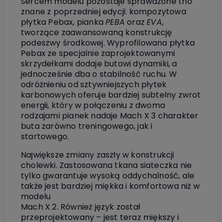
Sercem modelu pozostaje sprawdzone trio
znane z poprzedniej edycji: kompozytowa
płytka Pebax, pianka
PEBA
oraz
EVA
,
tworzące zaawansowaną konstrukcję
podeszwy środkowej. Wyprofilowana płytka
Pebax ze specjalnie zaprojektowanymi
skrzydełkami dodaje butowi dynamiki, a
jednocześnie dba o stabilność ruchu. W
odróżnieniu od sztywniejszych płytek
karbonowych oferuje bardziej subtelny zwrot
energii, który w połączeniu z dwoma
rodzajami pianek nadaje Mach X 3 charakter
buta zarówno treningowego, jak i
startowego.
Największe zmiany zaszły w konstrukcji
cholewki. Zastosowana tkana siateczka nie
tylko gwarantuje wysoką oddychalność, ale
także jest bardziej miękka i komfortowa niż w
modelu
Mach X 2. Również język został
przeprojektowany – jest teraz miększy i