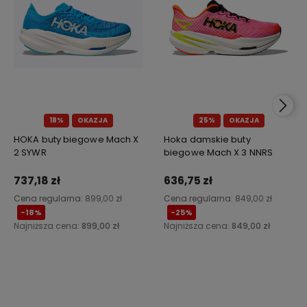
18%
OKAZJA
25%
OKAZJA
HOKA buty biegowe Mach X
Hoka damskie buty
2 SYWR
biegowe Mach X 3 NNRS
737,18 zł
636,75 zł
Cena regularna:
899,00 zł
Cena regularna:
849,00 zł
-18%
-25%
Najniższa cena:
899,00 zł
Najniższa cena:
849,00 zł
Do koszyka
Do koszyka