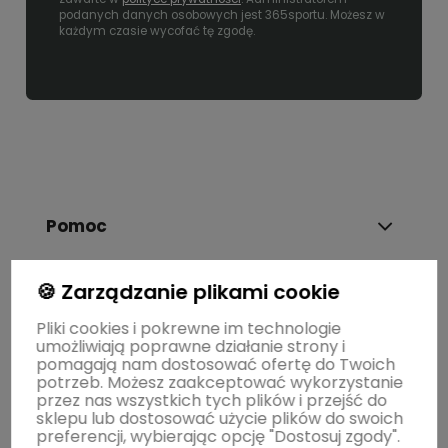
podanych danych osobowych jest 365sportu. Możesz w
każdym czasie wycofać tę zgodę.
Pomoc
🍪 Zarządzanie plikami cookie
Dostawa i płatność
Pliki cookies i pokrewne im technologie
umożliwiają poprawne działanie strony i
Moje konto
pomagają nam dostosować ofertę do Twoich
potrzeb. Możesz zaakceptować wykorzystanie
przez nas wszystkich tych plików i przejść do
sklepu lub dostosować użycie plików do swoich
Gwarancja i zwroty
preferencji, wybierając opcję "Dostosuj zgody".