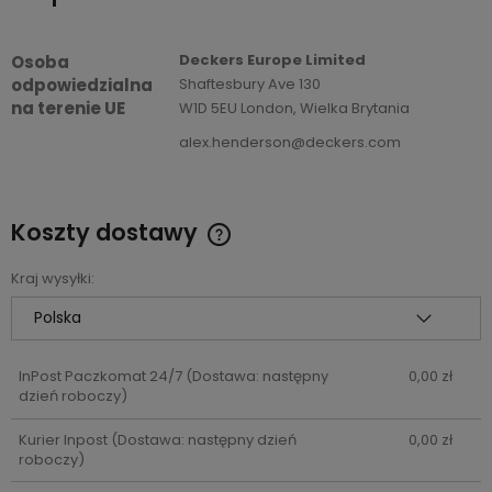
Deckers Europe Limited
Osoba
odpowiedzialna
Shaftesbury Ave 130
na terenie UE
W1D 5EU London, Wielka Brytania
alex.henderson@deckers.com
Koszty dostawy
Cena nie zawiera ewentualnych kosztów płatności
Kraj wysyłki:
InPost Paczkomat 24/7
(Dostawa: następny
0,00 zł
dzień roboczy)
Kurier Inpost
(Dostawa: następny dzień
0,00 zł
roboczy)