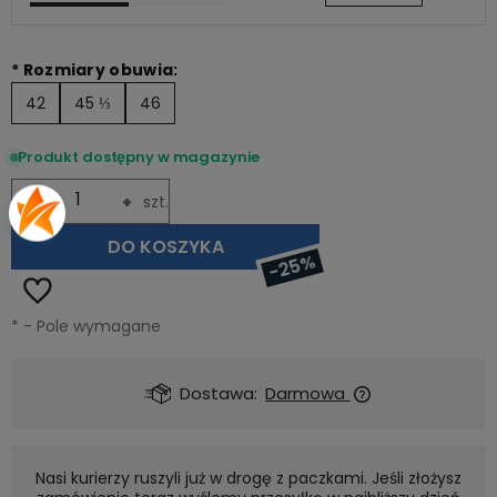
*
Rozmiary obuwia:
42
45 ⅓
46
Produkt dostępny w magazynie
-
+
szt.
DO KOSZYKA
-25%
*
- Pole wymagane
Dostawa:
Darmowa
Nasi kurierzy ruszyli już w drogę z paczkami. Jeśli złożysz