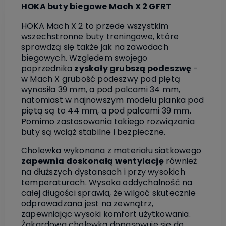
HOKA buty biegowe Mach X 2 GFRT
HOKA Mach X 2 to przede wszystkim
wszechstronne buty treningowe, które
sprawdzą się także jak na zawodach
biegowych. Względem swojego
poprzednika
zyskały grubszą podeszwę
-
w Mach X grubość podeszwy pod piętą
wynosiła 39 mm, a pod palcami 34 mm,
natomiast w najnowszym modelu pianka pod
piętą są to 44 mm, a pod palcami 39 mm.
Pomimo zastosowania takiego rozwiązania
buty są wciąż stabilne i bezpieczne.
Cholewka wykonana z materiału siatkowego
zapewnia doskonałą wentylację
również
na dłuższych dystansach i przy wysokich
temperaturach. Wysoka oddychalność na
całej długości sprawia, że wilgoć skutecznie
odprowadzana jest na zewnątrz,
zapewniając wysoki komfort użytkowania.
Żakardowa cholewka dopasowuje się do