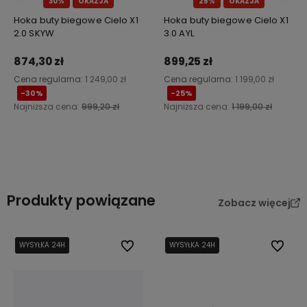
30%
OKAZJA
25%
OKAZJA
Hoka buty biegowe Cielo X1
Hoka buty biegowe Cielo X1
2.0 SKYW
3.0 AYL
874,30 zł
899,25 zł
Cena regularna:
1 249,00 zł
Cena regularna:
1 199,00 zł
-30%
-25%
Najniższa cena:
999,20 zł
Najniższa cena:
1 199,00 zł
Do koszyka
Do koszyka
Produkty powiązane
Zobacz więcej
WYSYŁKA 24H
WYSYŁKA 24H
WYSYŁKA 24H
Do ulubionych
WYSYŁKA 24H
Do ulub