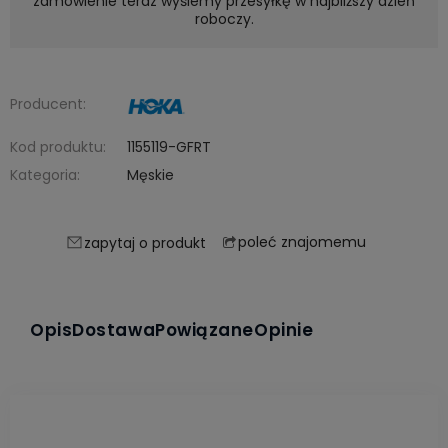
zamówienie teraz wyślemy przesyłkę w najbliższy dzień
roboczy.
Producent:
Kod produktu:
1155119-GFRT
Kategoria:
Męskie
poleć znajomemu
zapytaj o produkt
Opis
Dostawa
Powiązane
Opinie