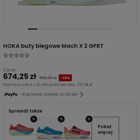
HOKA buty biegowe Mach X 2 GFRT
Cena:
674,25 zł
899,00 zł
-25%
Najniższa cena z 30 dni przed obniżką:
737,18 zł
・Kup teraz i zapłać za 30 dni
Sprawdź także:
%
%
%
Pokaż 
więcej