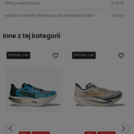
DPD punkty Pickup
0,00 zł
odbiór osobisty
(Plewiska, Grunwaldzka 519D)
0,00 zł
Inne z tej kategorii
bionych
bionych
WYSYŁKA 24H
WYSYŁKA 24H
Do ulubionych
Do ulubionych
WYSYŁKA 24H
WYSYŁKA 24H
Do ulub
Do ulub