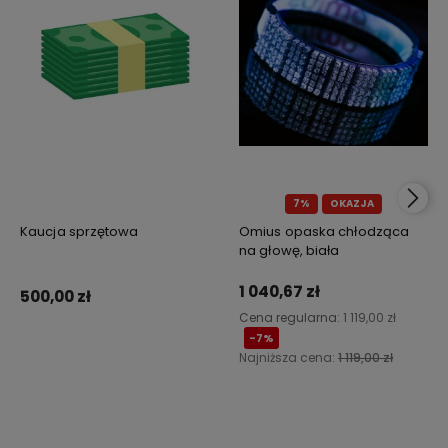
7%
OKAZJA
Kaucja sprzętowa
Omius opaska chłodząca
na głowę, biała
1 040,67 zł
500,00 zł
Cena regularna:
1 119,00 zł
-7%
Najniższa cena:
1 119,00 zł
Do koszyka
Powiadom o dostępności