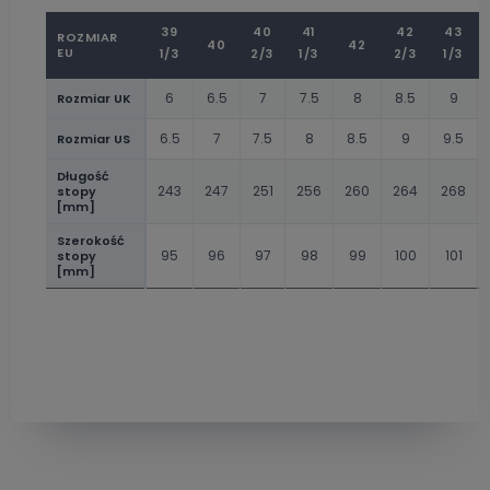
39
40
41
42
43
ROZMIAR
40
42
EU
1/3
2/3
1/3
2/3
1/3
6
6.5
7
7.5
8
8.5
9
Rozmiar UK
6.5
7
7.5
8
8.5
9
9.5
Rozmiar US
Długość
243
247
251
256
260
264
268
stopy
[mm]
Szerokość
95
96
97
98
99
100
101
stopy
[mm]