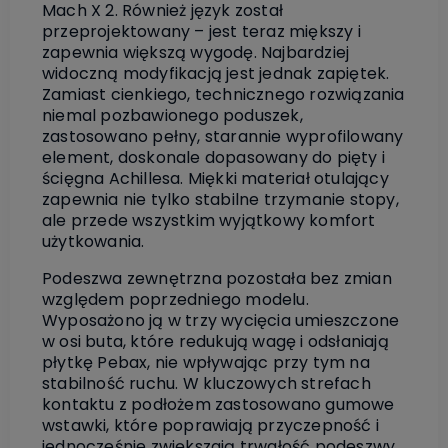
Mach X 2. Również język został
przeprojektowany – jest teraz miększy i
zapewnia większą wygodę. Najbardziej
widoczną modyfikacją jest jednak zapiętek.
Zamiast cienkiego, technicznego rozwiązania
niemal pozbawionego poduszek,
zastosowano pełny, starannie wyprofilowany
element, doskonale dopasowany do pięty i
ścięgna Achillesa. Miękki materiał otulający
zapewnia nie tylko stabilne trzymanie stopy,
ale przede wszystkim wyjątkowy komfort
użytkowania.
Podeszwa zewnętrzna pozostała bez zmian
względem poprzedniego modelu.
Wyposażono ją w trzy wycięcia umieszczone
w osi buta, które redukują wagę i odsłaniają
płytkę Pebax, nie wpływając przy tym na
stabilność ruchu. W kluczowych strefach
kontaktu z podłożem zastosowano gumowe
wstawki, które poprawiają przyczepność i
jednocześnie zwiększają trwałość podeszwy.