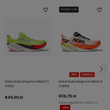
Do ulubionych
WYSYŁKA 24H
WYSYŁKA 24H
Do ulub
25%
OKAZJA
Hoka buty biegowe Mach X
Hoka buty biegowe Mach X
3 NZS
3 WNG
636,75 zł
849,00 zł
Cena regularna:
849,00 zł
-25%