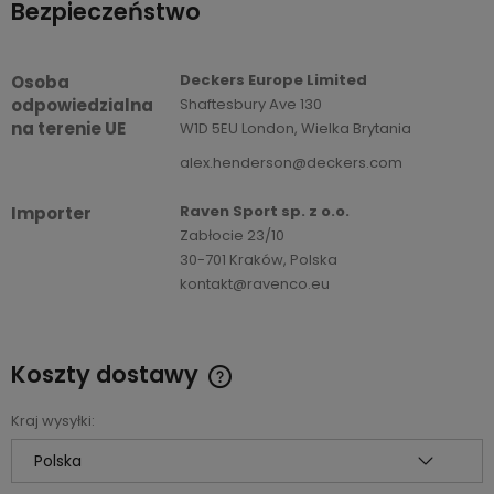
Bezpieczeństwo
Deckers Europe Limited
Osoba
odpowiedzialna
Shaftesbury Ave 130
na terenie UE
W1D 5EU London, Wielka Brytania
alex.henderson@deckers.com
Raven Sport sp. z o.o.
Importer
Zabłocie 23/10
30-701 Kraków, Polska
kontakt@ravenco.eu
Koszty dostawy
Cena nie zawiera ewentualnych kosztów płatności
Kraj wysyłki: