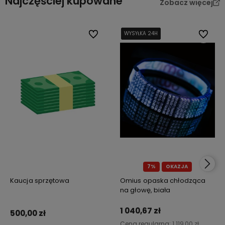
Najczęściej kupowane
Zobacz więcej
Do ulubionych
WYSYŁKA 24H
WYSYŁKA 24H
WYSYŁKA 24H
WYSYŁKA 24H
Do ulub
7%
OKAZJA
Kaucja sprzętowa
Omius opaska chłodząca
na głowę, biała
1 040,67 zł
500,00 zł
Cena regularna:
1 119,00 zł