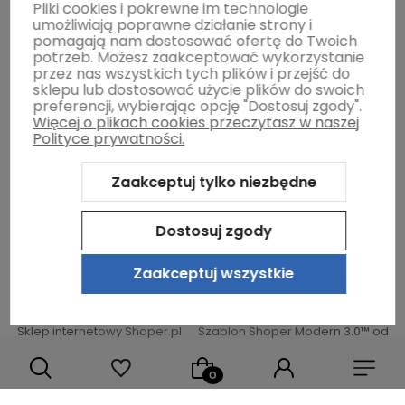
Pliki cookies i pokrewne im technologie
umożliwiają poprawne działanie strony i
Moje konto
pomagają nam dostosować ofertę do Twoich
potrzeb. Możesz zaakceptować wykorzystanie
przez nas wszystkich tych plików i przejść do
sklepu lub dostosować użycie plików do swoich
Gwarancja i zwroty
preferencji, wybierając opcję "Dostosuj zgody".
Więcej o plikach cookies przeczytasz w naszej
Polityce prywatności.
O firmie
Zaakceptuj tylko niezbędne
Dostosuj zgody
Zaakceptuj wszystkie
Sklep internetowy Shoper.pl
Szablon Shoper Modern 3.0™
od
GrowCommerce