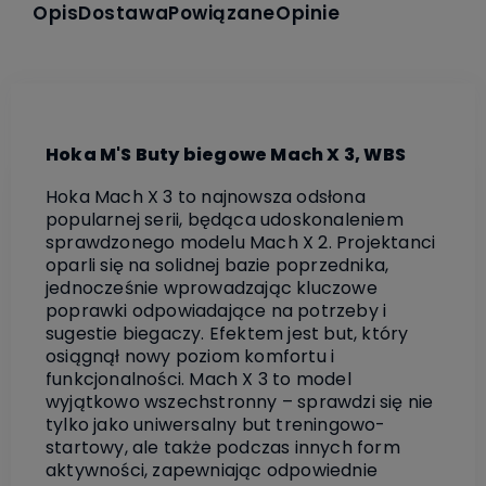
Opis
Dostawa
Powiązane
Opinie
Hoka M'S Buty biegowe Mach X 3, WBS
Hoka Mach X 3 to najnowsza odsłona
popularnej serii, będąca udoskonaleniem
sprawdzonego modelu Mach X 2. Projektanci
oparli się na solidnej bazie poprzednika,
jednocześnie wprowadzając kluczowe
poprawki odpowiadające na potrzeby i
sugestie biegaczy. Efektem jest but, który
osiągnął nowy poziom komfortu i
funkcjonalności. Mach X 3 to model
wyjątkowo wszechstronny – sprawdzi się nie
tylko jako uniwersalny but treningowo-
startowy, ale także podczas innych form
aktywności, zapewniając odpowiednie