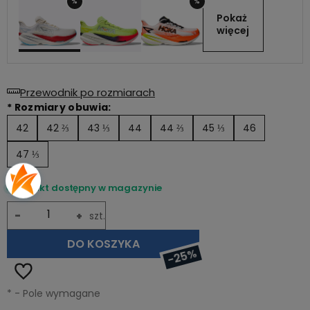
%
%
Pokaż 
więcej
Przewodnik po rozmiarach
*
Rozmiary obuwia:
42
42 ⅔
43 ⅓
44
44 ⅔
45 ⅓
46
47 ⅓
Produkt dostępny w magazynie
-
+
szt.
DO KOSZYKA
-25%
*
- Pole wymagane