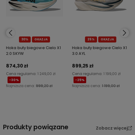
30%
OKAZJA
25%
OKAZJA
Hoka buty biegowe Cielo X1
Hoka buty biegowe Cielo X1
2.0 SKYW
3.0 AYL
874,30 zł
899,25 zł
Cena regularna:
1 249,00 zł
Cena regularna:
1 199,00 zł
-30%
-25%
Najniższa cena:
999,20 zł
Najniższa cena:
1 199,00 zł
Do koszyka
Do koszyka
Produkty powiązane
Zobacz więcej