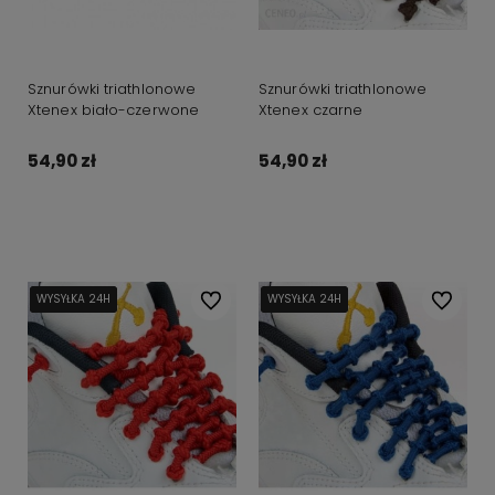
Sznurówki triathlonowe
Sznurówki triathlonowe
Xtenex biało-czerwone
Xtenex czarne
54,90 zł
54,90 zł
Do koszyka
Do koszyka
WYSYŁKA 24H
WYSYŁKA 24H
WYSYŁKA 24H
Do ulubionych
WYSYŁKA 24H
WYSYŁKA 24H
WYSYŁKA 24H
Do ulubi