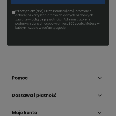
Przeczytałem(am) i zrozumiałem(am) informacje
dotyczące korzystania z moich danych osobowych
zawarte w
polityce prywatności
. Administratorem
podanych danych osobowych jest 365sportu. Możesz w
każdym czasie wycofać tę zgodę.
Pomoc
Dostawa i płatność
Moje konto