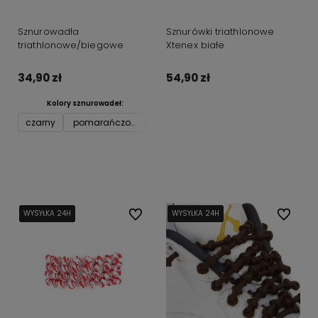
Sznurowadła
Sznurówki triathlonowe
triathlonowe/biegowe
Xtenex białe
34,90 zł
54,90 zł
Kolory sznurowadeł:
Do koszyka
czarny
pomarańczowy
żółty
czerwony
granatowy
bi
Do koszyka
WYSYŁKA 24H
WYSYŁKA 24H
WYSYŁKA 24H
Do ulubionych
WYSYŁKA 24H
WYSYŁKA 24H
WYSYŁKA 24H
Do ulubi