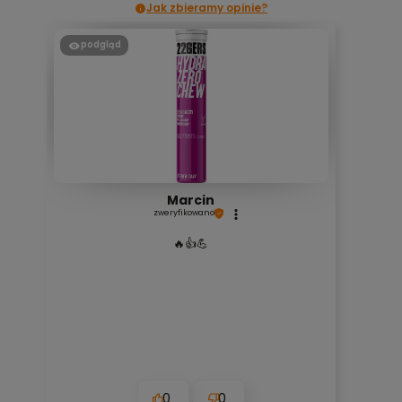
Jak zbieramy opinie?
podgląd
Marcin
zweryfikowano
🔥👍️💪
0
0