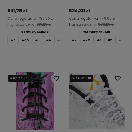
zielone
Flash 2, miętowe
591,75 zł
524,30 zł
Cena regularna:
789,00 zł
Cena regularna:
749,00 zł
Najniższa cena:
631,20 zł
Najniższa cena:
599,20 zł
Rozmiary obuwia:
Rozmiary obuwia:
42
42,5
43
44
44,5
45
42
46
42,5
46,5
43
45
46,5
Do koszyka
Do koszyka
WYSYŁKA 24H
WYSYŁKA 24H
WYSYŁKA 24H
Do ulubionych
WYSYŁKA 24H
WYSYŁKA 24H
WYSYŁKA 24H
Do ulubi