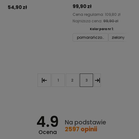
99,90 zł
54,90 zł
Cena regularna:
109,80 zł
Najniższa cena:
99,90 zł
Do koszyka
Kolor para nr 1:
pomarańczowy
zielony
żółt
Do koszyka
1
2
3
4.9
Na podstawie
2597
opinii
Ocena