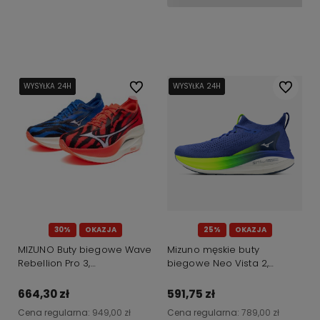
Do koszyka
WYSYŁKA 24H
WYSYŁKA 24H
WYSYŁKA 24H
Do ulubionych
WYSYŁKA 24H
WYSYŁKA 24H
Do ulubi
30%
OKAZJA
25%
OKAZJA
MIZUNO Buty biegowe Wave
Mizuno męskie buty
Rebellion Pro 3,
biegowe Neo Vista 2,
czerwony/niebieski
niebieskie
664,30 zł
591,75 zł
Cena regularna:
949,00 zł
Cena regularna:
789,00 zł