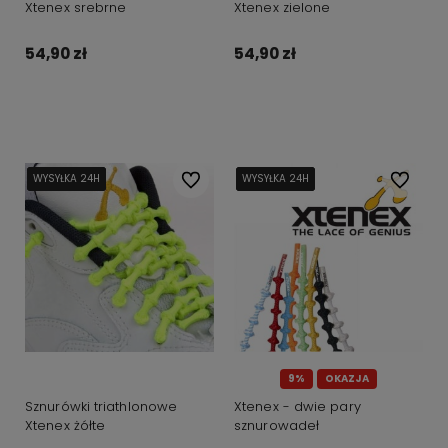
Xtenex srebrne
Xtenex zielone
54,90 zł
54,90 zł
Do koszyka
Do koszyka
WYSYŁKA 24H
WYSYŁKA 24H
WYSYŁKA 24H
WYSYŁKA 24H
Do ulubionych
WYSYŁKA 24H
WYSYŁKA 24H
WYSYŁKA 24H
WYSYŁKA 24H
Do ulubi
9%
OKAZJA
Sznurówki triathlonowe
Xtenex - dwie pary
Xtenex żółte
sznurowadeł