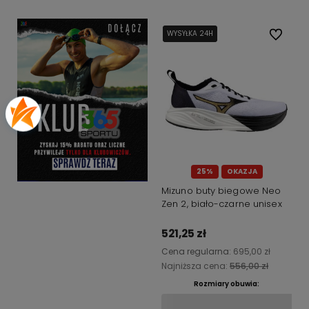
WYSYŁKA 24H
WYSYŁKA 24H
Do ulubi
25%
OKAZJA
Mizuno buty biegowe Neo
Zen 2, biało-czarne unisex
521,25 zł
Cena regularna:
695,00 zł
Najniższa cena:
556,00 zł
Rozmiary obuwia: