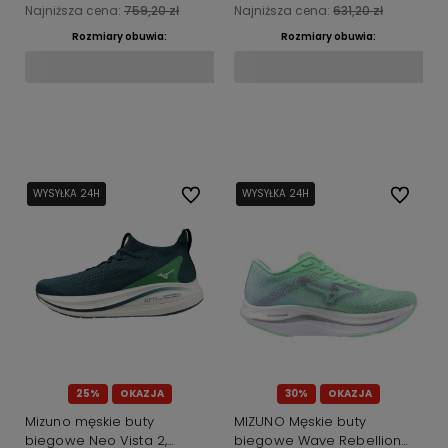
Najniższa cena:
759,20 zł
Najniższa cena:
631,20 zł
Rozmiary obuwia:
Rozmiary obuwia:
Do koszyka
Do koszyka
WYSYŁKA 24H
WYSYŁKA 24H
Do ulubionych
WYSYŁKA 24H
WYSYŁKA 24H
Do ulubi
25%
OKAZJA
30%
OKAZJA
Mizuno męskie buty
MIZUNO Męskie buty
biegowe Neo Vista 2,
biegowe Wave Rebellion