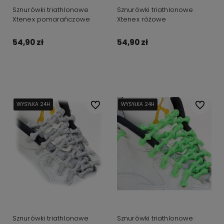
Sznurówki triathlonowe
Sznurówki triathlonowe
Xtenex pomarańczowe
Xtenex różowe
54,90 zł
54,90 zł
Do koszyka
Do koszyka
WYSYŁKA 24H
WYSYŁKA 24H
WYSYŁKA 24H
WYSYŁKA 24H
WYSYŁKA 24H
Do ulubionych
WYSYŁKA 24H
WYSYŁKA 24H
WYSYŁKA 24H
WYSYŁKA 24H
WYSYŁKA 24H
Do ulubi
Sznurówki triathlonowe
Sznurówki triathlonowe