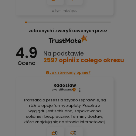
w tym miesiącu
zebranych i zweryfikowanych przez
4.9
Na podstawie
2597
opinii
z całego okresu
Ocena
Jak zbieramy opinie?
Radosław
zweryfikowano
Transakcja przeszła szybko i sprawnie, są
różne opcje formy zapłaty. Paczka z
wyglądu jest schludna, zapakowana
solidnie i bezpiecznie. Terminy dostaw,
które znajdują się na stronie internetowej,
są zawsze aktualne, bez obaw. Nigdy się
0
0
nie zawiodłem, wyjątkowo rzetelna firma.