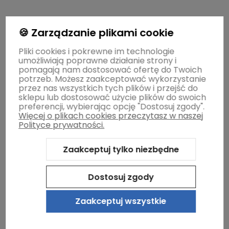
Gwarancja i zwroty
🍪 Zarządzanie plikami cookie
Pliki cookies i pokrewne im technologie
umożliwiają poprawne działanie strony i
O firmie
pomagają nam dostosować ofertę do Twoich
potrzeb. Możesz zaakceptować wykorzystanie
przez nas wszystkich tych plików i przejść do
sklepu lub dostosować użycie plików do swoich
preferencji, wybierając opcję "Dostosuj zgody".
Więcej o plikach cookies przeczytasz w naszej
Polityce prywatności.
Zaakceptuj tylko niezbędne
Sklep internetowy Shoper.pl
Szablon Shoper Modern 3.0™
od
GrowCommerce
Dostosuj zgody
Zaakceptuj wszystkie