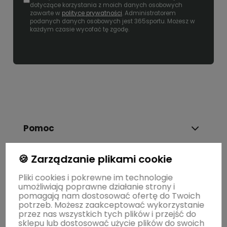
dotyczące korzystania z moich danych osobowych
zawarte w
polityce prywatności
. Administratorem
podanych danych osobowych jest 365sportu. Możesz w
każdym czasie wycofać tę zgodę.
Pomoc
🍪 Zarządzanie plikami cookie
Dostawa i płatność
Pliki cookies i pokrewne im technologie
umożliwiają poprawne działanie strony i
Moje konto
pomagają nam dostosować ofertę do Twoich
potrzeb. Możesz zaakceptować wykorzystanie
przez nas wszystkich tych plików i przejść do
sklepu lub dostosować użycie plików do swoich