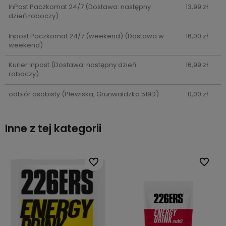
InPost Paczkomat 24/7
(Dostawa: następny
13,99 zł
dzień roboczy)
Inpost Paczkomat 24/7 (weekend)
(Dostawa w
16,00 zł
weekend)
Kurier Inpost
(Dostawa: następny dzień
16,99 zł
roboczy)
odbiór osobisty
(Plewiska, Grunwaldzka 519D)
0,00 zł
Inne z tej kategorii
bionych
bionych
Do ulubionych
Do ulubionych
Do ulub
Do ulub