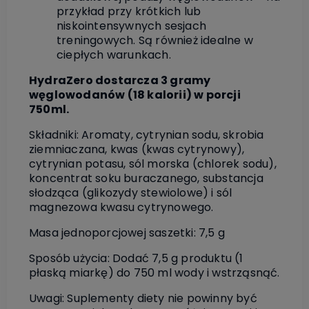
przykład przy krótkich lub
niskointensywnych sesjach
treningowych. Są również idealne w
ciepłych warunkach.
HydraZero dostarcza 3 gramy
węglowodanów (18 kalorii) w porcji
750ml.
Składniki: Aromaty, cytrynian sodu, skrobia
ziemniaczana, kwas (kwas cytrynowy),
cytrynian potasu, sól morska (chlorek sodu),
koncentrat soku buraczanego, substancja
słodząca (glikozydy stewiolowe) i sól
magnezowa kwasu cytrynowego.
Masa jednoporcjowej saszetki: 7,5 g
Sposób użycia: Dodać 7,5 g produktu (1
płaską miarkę) do 750 ml wody i wstrząsnąć.
Uwagi: Suplementy diety nie powinny być