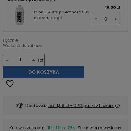
19,00 zł
Bidon 226ers pojemność 500
ml, czarne logo
-
+
Łącznie
Wartość dodatków
-
+
szt.
DO KOSZYKA
Dostawa:
od 11,99 zł
- DPD punkty Pickup
Kup w przeciągu:
11
12
26
Zamówienie wyślemy