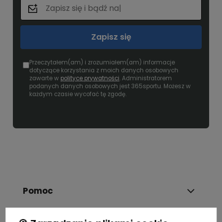
Zapisz się
Przeczytałem(am) i zrozumiałem(am) informacje
dotyczące korzystania z moich danych osobowych
zawarte w
polityce prywatności
. Administratorem
podanych danych osobowych jest 365sportu. Możesz w
każdym czasie wycofać tę zgodę.
Pomoc