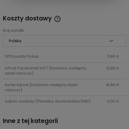
Koszty dostawy
Cena nie zawiera ewentualnych kosztów płatności
Kraj wysyłki:
DPD punkty Pickup
11,99 zł
InPost Paczkomat 24/7
(Dostawa: następny
13,99 zł
dzień roboczy)
Kurier Inpost
(Dostawa: następny dzień
16,99 zł
roboczy)
odbiór osobisty
(Plewiska, Grunwaldzka 519D)
0,00 zł
Inne z tej kategorii