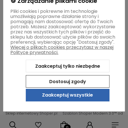
🍪 Zarządzanie plikami cookie
Dostawa i płatność
Pliki cookies i pokrewne im technologie
umożliwiają poprawne działanie strony i
Moje konto
pomagają nam dostosować ofertę do Twoich
potrzeb. Możesz zaakceptować wykorzystanie
przez nas wszystkich tych plików i przejść do
sklepu lub dostosować użycie plików do swoich
Gwarancja i zwroty
preferencji, wybierając opcję "Dostosuj zgody".
Więcej o plikach cookies przeczytasz w naszej
Polityce prywatności.
O firmie
Zaakceptuj tylko niezbędne
Dostosuj zgody
Zaakceptuj wszystkie
Sklep internetowy Shoper.pl
Szablon Shoper Modern 3.0™
od
GrowCommerce