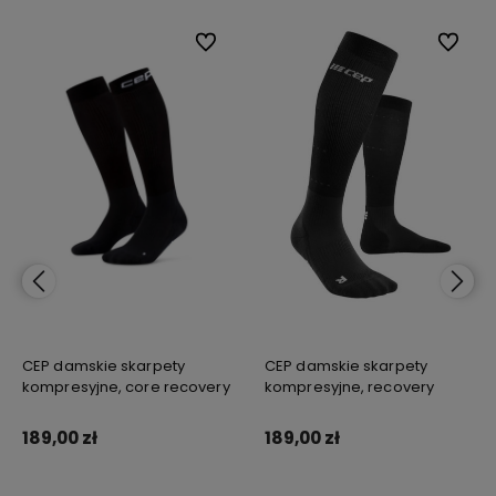
bionych
bionych
Do ulubionych
Do ulubionych
Do ulub
Do ulub
CEP damskie skarpety
CEP damskie skarpety
kompresyjne, core recovery
kompresyjne, recovery
189,00 zł
189,00 zł