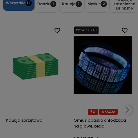
Wszystkie
12
Daszki
Kaucja
Męskie
izotoniczne/
1
1
2
Drink mix
Do ulubionych
WYSYŁKA 24H
WYSYŁKA 24H
WYSYŁKA 24H
WYSYŁKA 24H
Do ulub
7%
OKAZJA
Kaucja sprzętowa
Omius opaska chłodząca
na głowę, biała