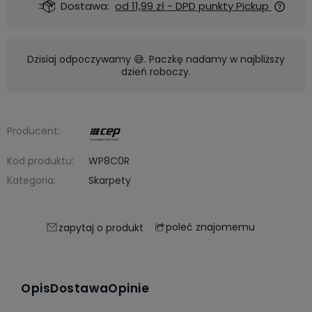
Dostawa:
od 11,99 zł
- DPD punkty Pickup
Dzisiaj odpoczywamy 😅. Paczkę nadamy w najbliższy
dzień roboczy.
Producent:
Kod produktu:
WP8C0R
Kategoria:
Skarpety
poleć znajomemu
zapytaj o produkt
Opis
Dostawa
Opinie