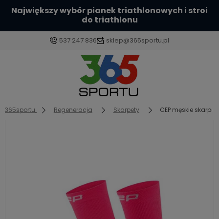
Sprawdź naszą szeroką ofertę kasków
aerodynamicznych
537 247 836
sklep@365sportu.pl
Zaloguj się
Załóż konto
365sportu
Regeneracja
Skarpety
CEP męskie skarpetk
Wybierz coś dla siebie z naszej aktualnej oferty lub
zaloguj się, aby przywrócić dodane produkty do
listy z poprzedniej sesji.