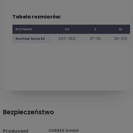
Tabela rozmiarów:
ROZMIAR
XS
S
M
34,5–36,5
37–39
39–41,5
Rozmiar buta EU
Bezpieczeństwo
CURREX GmbH
Producent