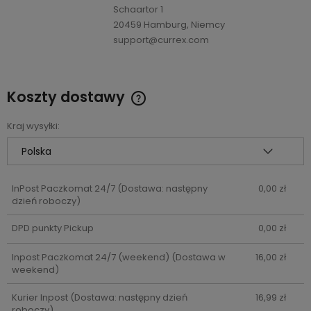
Schaartor 1
20459 Hamburg, Niemcy
support@currex.com
Koszty dostawy
Cena nie zawiera ewentualnych kosztów płatności
Kraj wysyłki:
InPost Paczkomat 24/7
(Dostawa: następny
0,00 zł
dzień roboczy)
DPD punkty Pickup
0,00 zł
Inpost Paczkomat 24/7 (weekend)
(Dostawa w
16,00 zł
weekend)
Kurier Inpost
(Dostawa: następny dzień
16,99 zł
roboczy)