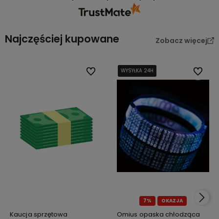
Najczęściej kupowane
Zobacz więcej
Do ulubionych
WYSYŁKA 24H
WYSYŁKA 24H
WYSYŁKA 24H
WYSYŁKA 24H
Do ulub
7%
OKAZJA
Kaucja sprzętowa
Omius opaska chłodząca