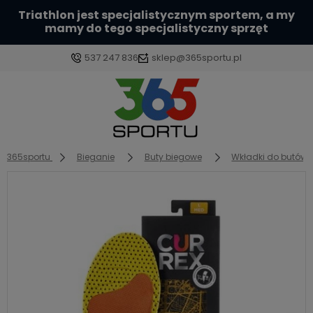
Triathlon jest specjalistycznym sportem, a my
mamy do tego specjalistyczny sprzęt
537 247 836
sklep@365sportu.pl
Zaloguj się
Załóż konto
365sportu
Bieganie
Buty biegowe
Wkładki do butów
Wybierz coś dla siebie z naszej aktualnej oferty lub
zaloguj się, aby przywrócić dodane produkty do
listy z poprzedniej sesji.