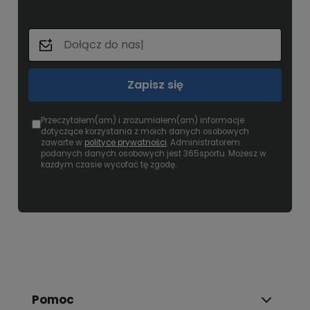
Zapisz się
Przeczytałem(am) i zrozumiałem(am) informacje
dotyczące korzystania z moich danych osobowych
zawarte w
polityce prywatności
. Administratorem
podanych danych osobowych jest 365sportu. Możesz w
każdym czasie wycofać tę zgodę.
Pomoc