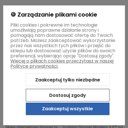
🍪 Zarządzanie plikami cookie
Dostawa i płatność
Pliki cookies i pokrewne im technologie
umożliwiają poprawne działanie strony i
Moje konto
pomagają nam dostosować ofertę do Twoich
potrzeb. Możesz zaakceptować wykorzystanie
przez nas wszystkich tych plików i przejść do
sklepu lub dostosować użycie plików do swoich
Gwarancja i zwroty
preferencji, wybierając opcję "Dostosuj zgody".
Więcej o plikach cookies przeczytasz w naszej
Polityce prywatności.
O firmie
Zaakceptuj tylko niezbędne
Dostosuj zgody
Zaakceptuj wszystkie
Sklep internetowy Shoper.pl
Szablon Shoper Modern 3.0™
od