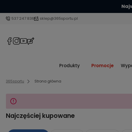
Najw
537 247 836
sklep@365sportu.pl
Produkty
Promocje
Wypo
365sportu
Strona główna
Najczęściej kupowane