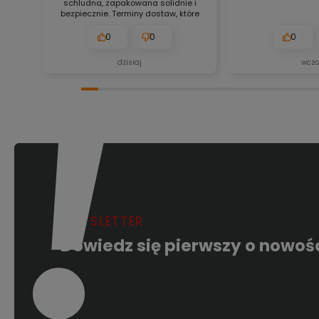
schludna, zapakowana solidnie i
bezpiecznie. Terminy dostaw, które
znajdują się na stronie
internetowej, są zawsze aktualne,
0
0
0
bez obaw. Nigdy się nie
zawiodłem, wyjątkowo rzetelna
dzisiaj
wczo
firma. 👍️🚀
NEWSLETTER
Dowiedz się pierwszy o nowoś