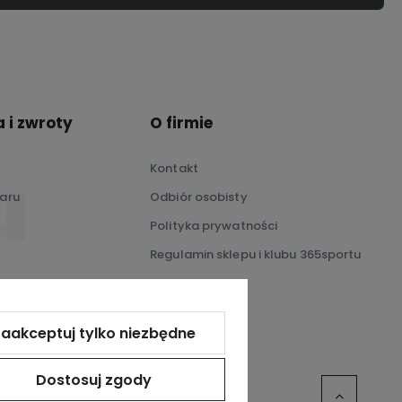
 i zwroty
O firmie
Kontakt
aru
Odbiór osobisty
Polityka prywatności
Regulamin sklepu i klubu 365sportu
O nas
aakceptuj tylko niezbędne
Dostosuj zgody