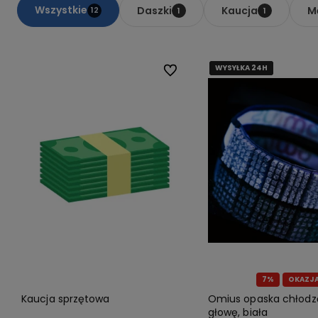
Wszystkie
Daszki
Kaucja
M
12
1
1
WYSYŁKA 24H
WYSYŁKA 24H
WYSYŁKA 24H
Do ulubionych
7%
OKAZJ
Kaucja sprzętowa
Omius opaska chłodz
głowę, biała