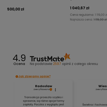
1 040,67 zł
500,00 zł
Cena regularna:
1 119,00 z
Najniższa cena:
1 119,00 zł
Do koszyka
Do koszyka
4.9
Ocena
Na podstawie
2597
opinii
z całego okresu
Jak zbieramy opinie?
Radosław
Wies
zweryfikowano
zweryfiko
Transakcja przeszła szybko i
sprawnie, są różne opcje formy
zapłaty. Paczka z wyglądu jest
Świetna i fachowa