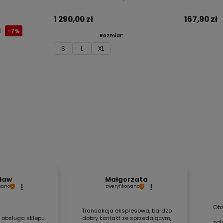
1 290,00 zł
167,90 zł
ł
-7%
Rozmiar:
S
L
XL
Do koszyka
ław
Małgorzata
wano
zweryfikowano
Obs
Transakcja ekspresowa, bardzo
 obsługa sklepu.
dobry kontakt ze sprzedającym,
zał