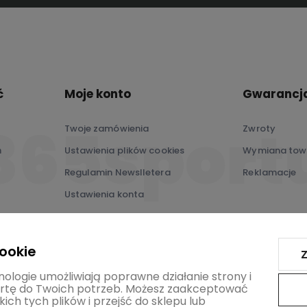
ć
Moje konto
Gwarancja
Twoje zamówienia
Zwroty
ń
Ustawienia plików cookies
Wymiana tow
Regulamin Newslletera
Reklamacje
Ustawienia konta
Przechowalnia
cookie
Z
nologie umożliwiają poprawne działanie strony i
tę do Twoich potrzeb. Możesz zaakceptować
ich tych plików i przejść do sklepu lub