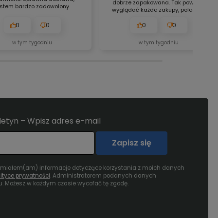
dobrze zapakowana. Tak powinny
estem bardzo zadowolony.
wyglądać każde zakupy, polecam.
0
0
0
0
w tym tygodniu
w tym tygodniu
uletyn – Wpisz adres e-mail
Zapisz się
umiałem(am) informacje dotyczące korzystania z moich danych
lityce prywatności
. Administratorem podanych danych
u. Możesz w każdym czasie wycofać tę zgodę.