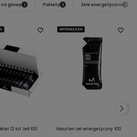
 na głowę
Pakiety
Żele energetyczne
2
3
1
H
H
H
WYSYŁKA 24H
WYSYŁKA 24H
WYSYŁKA 24H
Do ulubionych
Do ulubio
iet 12 szt żeli 100
Maurten żel energetyczny 100