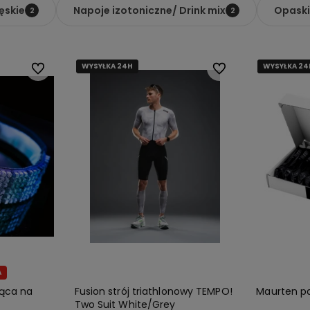
ęskie
Napoje izotoniczne/ Drink mix
Opaski
2
2
WYSYŁKA 24H
WYSYŁKA 24H
WYSYŁKA 24
WYSYŁKA 24
WYSYŁKA 24
Do ulubionych
Do ulubionych
A
ąca na
Fusion strój triathlonowy TEMPO!
Maurten pak
Two Suit White/Grey