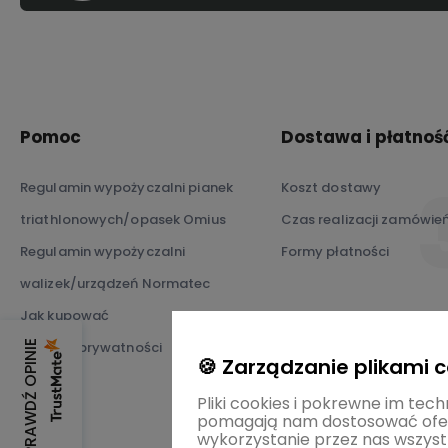
Pomoc
Dostawa i płatnoś
Regulamin wypożyczalni pianek
Koszt dostawy
triathlonowych/opasek Omius
Czas realizacji zamówie
Regulamin wypożyczalni
Formy płatności
walizek/urządzeń Normatec
Jak kupować
Polityka prywatności
SPRAWDŹ OPINIE
🍪 Zarządzanie plikami 
Pliki cookies i pokrewne im tech
pomagają nam dostosować ofer
wykorzystanie przez nas wszystk