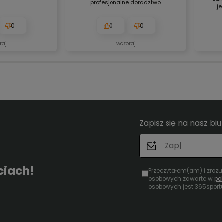
profesjonalne doradztwo.
j
0
0
0
raj
wczoraj
Zapisz się na nasz bi
ciach!
Przeczytałem(am) i zroz
osobowych zawarte w
po
osobowych jest 365sport