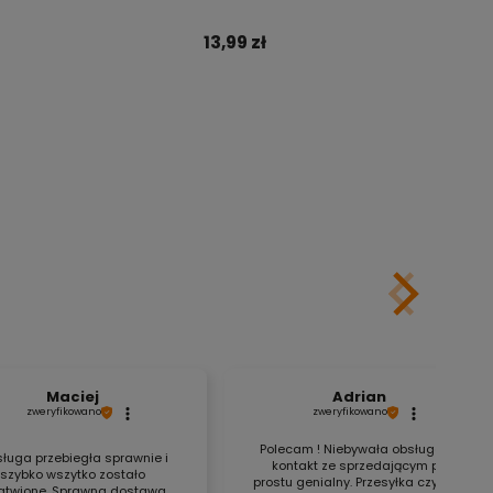
13,99 zł
Do koszyka
Do koszyka
Maciej
Adrian
zweryfikowano
zweryfikowano
Polecam ! Niebywała obsługa, a
ługa przebiegła sprawnie i
kontakt ze sprzedającym po
szybko wszytko zostało
prostu genialny. Przesyłka czysta i
atwione. Sprawna dostawa,