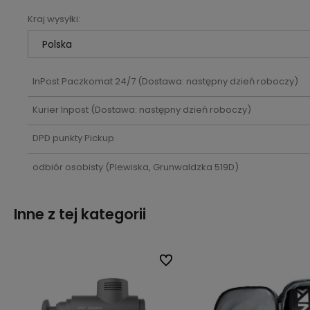
Kraj wysyłki:
Cena nie zawiera ewentualnych
kosztów płatności
InPost Paczkomat 24/7
(Dostawa: następny dzień roboczy)
Kurier Inpost
(Dostawa: następny dzień roboczy)
DPD punkty Pickup
odbiór osobisty
(Plewiska, Grunwaldzka 519D)
Inne z tej kategorii
lubionych
lubionych
Do ulubionych
Do ulubionych