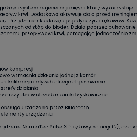
 jakości system regeneracji mięśni, który wykorzystuje c
rzepływ krwi. Dodatkowo aktywuje ciało przed treningie
. Urządzenie składa się z pojedynczych rękawów. Każd
zczonych od stóp do bioder. Działa poprzez pulsowanie
ększonemu przepływowi krwi, pomagając jednocześnie zmn
mów kompresji
fowo wzmacnia działanie jednej z komór
a, kalibracji i indywidualnego dopasowania
 strefy działania
ałe i szybkie w obsłudze zamki błyskawiczne
i i obsługa urządzenia przez Bluetooth
e elementy urządzenia
ządzenie NormaTec Pulse 3.0, rękawy na nogi (2), dwa 