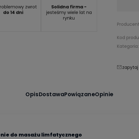
Dostępność:
dostępny na zamówienie
roblemowy zwrot
Solidna firma -
do 14 dni
jesteśmy wiele lat na
rynku
Producent
Kod produ
Kategoria:
zapytaj
Opis
Dostawa
Powiązane
Opinie
enie do masażu limfatycznego