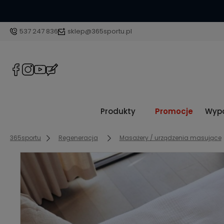
537 247 836
sklep@365sportu.pl
Produkty
Promocje
Wypo
365sportu
Regeneracja
Masażery / urządzenia masujące