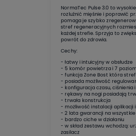
NormaTec Pulse 3.0 to wysokiej
rozluźnić mięśnie i poprawić p
pomaga je szybko zregenerować
stref regeneracyjnych rozmies
każdej strefie. Sprzyja to zwi
powrót do zdrowia.
Cechy:
- łatwy i intuicyjny w obsłudze
- 5 komór powietrza i 7 pozio
- funkcja Zone Bost która stre
- posiada możliwość regulowani
- konfiguracja czasu, ciśnienia i
- rękawy na nogi posiadają trw
- trwała konstrukcja
- możliwość instalacji aplikacj
- 2 lata gwarancji na wszystki
- bardzo ciche w działaniu
- w skład zestawu wchodzą: ur
zasilacz