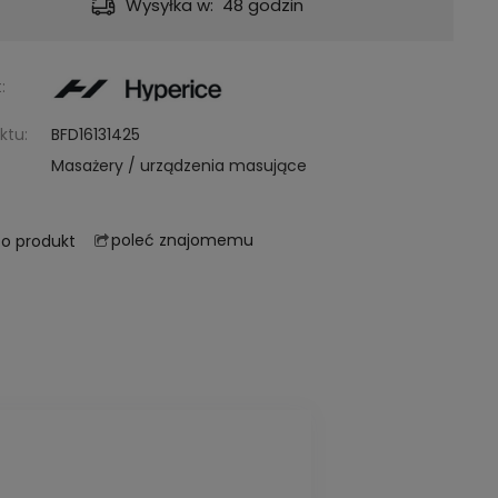
Wysyłka w:
48 godzin
:
ktu:
BFD16131425
Masażery / urządzenia masujące
poleć znajomemu
 o produkt