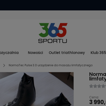
życzalnia
Nowości
Outlet triathlonowy
Klub 36
NormaTec Pulse 3.0 urządzenie do masażu limfatycznego
NormaT
limfa
Cena:
3 990,