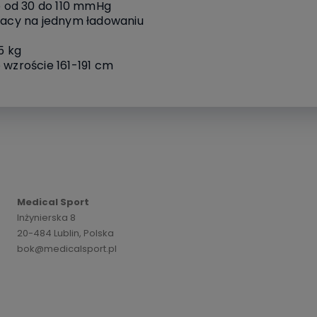
ie od 30 do 110 mmHg
pracy na jednym ładowaniu
5 kg
 wzroście 161-191 cm
Medical Sport
Inżynierska 8
20-484 Lublin, Polska
bok@medicalsport.pl