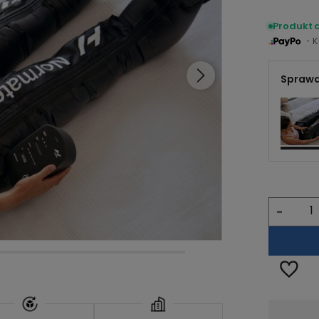
Produkt 
・Ku
Sprawd
-