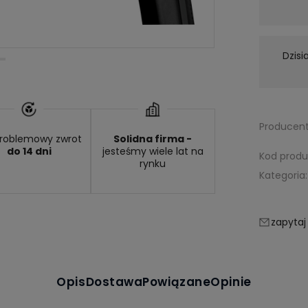
Wysyłka w:
24 godziny
Dzisi
Producent
roblemowy zwrot
Solidna firma -
do 14 dni
jesteśmy wiele lat na
Kod produ
rynku
Kategoria:
zapytaj
Opis
Dostawa
Powiązane
Opinie