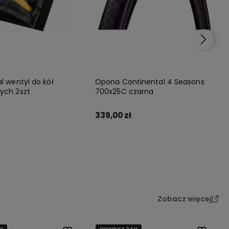
l wentyl do kół
Opona Continental 4 Seasons
ych 2szt
700x25C czarna
339,00 zł
Do koszyka
Do koszyka
Zobacz więcej