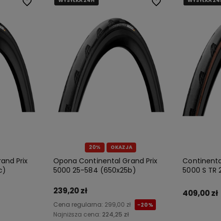
WYSYŁKA 24H
WYSYŁKA 24H
WYSYŁKA 24
WYSYŁKA 24
WYSYŁKA 24
WYSYŁKA 24
Do ulubionych
Do ulubionych
20%
OKAZJA
and Prix
Opona Continental Grand Prix
Continenta
c)
5000 25-584 (650x25b)
5000 S TR 
239,20 zł
409,00 zł
Cena regularna:
299,00 zł
-20%
Najniższa cena:
224,25 zł