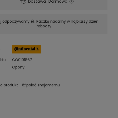
Dostawa:
Darmowa
aj odpoczywamy 😅. Paczkę nadamy w najbliższy dzień
roboczy.
:
ktu:
CO0101867
Opony
poleć znajomemu
 o produkt