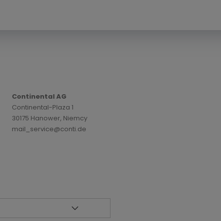
Continental AG
Continental-Plaza 1
30175 Hanower, Niemcy
mail_service@conti.de