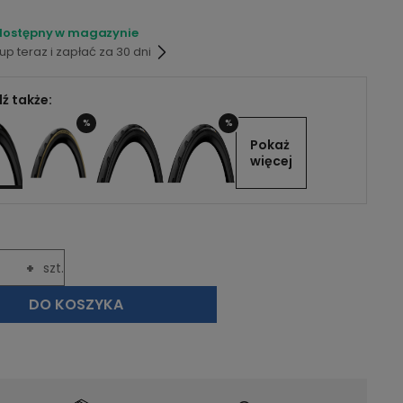
dostępny w magazynie
p teraz i zapłać za 30 dni
ź także:
%
%
Pokaż 
więcej
+
szt.
DO KOSZYKA