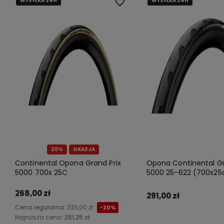
WYSYŁKA 24H
WYSYŁKA 24H
WYSYŁKA 24H
WYSYŁKA 24H
WYSYŁKA 24H
WYSYŁKA 24H
WYSYŁKA 24H
WYSYŁKA 24H
Do ulubionych
20%
OKAZJA
Continental Opona Grand Prix
Opona Continental Gr
5000 700x 25C
5000 25-622 (700x25
268,00 zł
291,00 zł
Cena regularna:
335,00 zł
-20%
Najniższa cena:
251,25 zł
Do koszyka