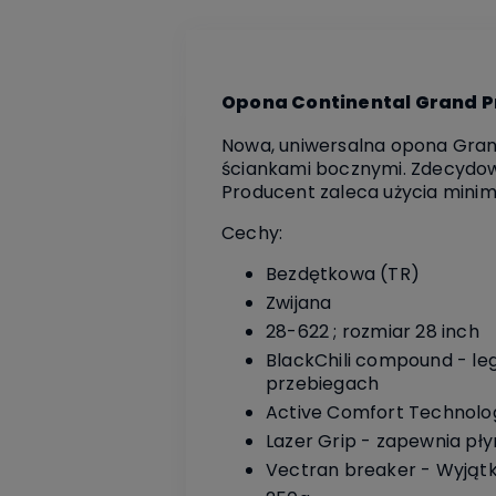
Opona Continental Grand Pr
Nowa, uniwersalna opona Grand
ściankami bocznymi. Zdecydo
Producent zaleca użycia minim
Cechy:
Bezdętkowa (TR)
Zwijana
28-622 ; rozmiar 28 inch
BlackChili compound - l
przebiegach
Active Comfort Technolog
Lazer Grip - zapewnia pł
Vectran breaker - Wyjąt