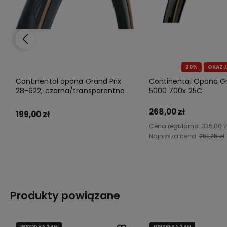
20%
OKAZJ
Continental opona Grand Prix
Continental Opona Gr
28-622, czarna/transparentna
5000 700x 25C
zwijana
268,00 zł
199,00 zł
Cena regularna:
335,00 z
Najniższa cena:
251,25 zł
Do koszyka
Do koszyka
Produkty powiązane