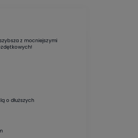
 szybsza z mocniejszymi
ezdętkowych!
ą o dłuższych
em