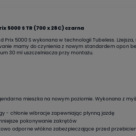
ix 5000 S TR (700 x 28C) czarna
 Prix 5000 S wykonana w technologii Tubeless. Lżejsza,
wanie mamy do czynienia z nowym standardem opon b
um 30 ml uszczelniacza przy montażu.
egendarna mieszka na nowym poziomie. Wykonana z myśl
y - chłonie wibracje zapewniając płynną jazdę
ynniejsze pokonywanie zakrętów
kowo odporne włókna zabezpieczające przed przebici