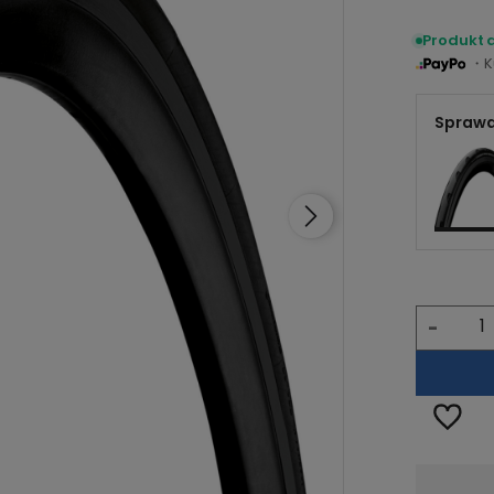
Produkt 
・Ku
Sprawd
-