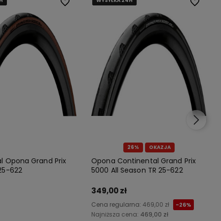
H
H
H
H
WYSYŁKA 24H
WYSYŁKA 24H
WYSYŁKA 24H
WYSYŁKA 24H
Do ulubionych
Do ulubio
26%
OKAZJA
l Opona Grand Prix
Opona Continental Grand Prix
25-622
5000 All Season TR 25-622
349,00 zł
Cena regularna:
469,00 zł
-26%
Najniższa cena:
469,00 zł
Do koszyka