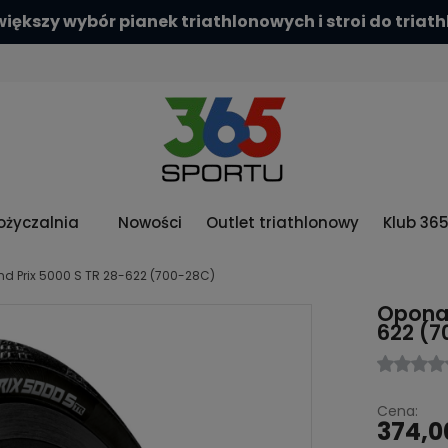
rawdź naszą szeroką ofertę kasków aerodynamiczn
życzalnia
Nowości
Outlet triathlonowy
Klub 36
d Prix 5000 S TR 28-622 (700-28C)
Opona 
622 (
Cena:
374,0