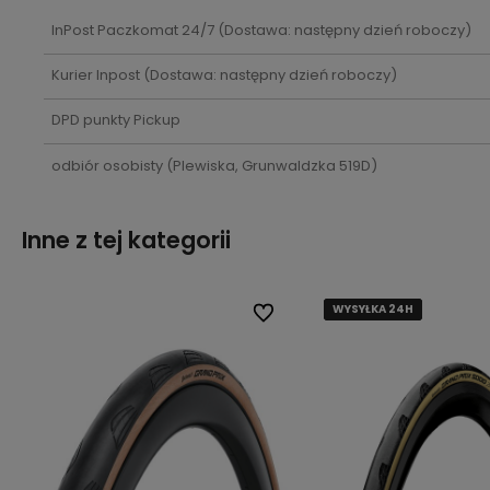
InPost Paczkomat 24/7
(Dostawa: następny dzień roboczy)
Kurier Inpost
(Dostawa: następny dzień roboczy)
DPD punkty Pickup
odbiór osobisty
(Plewiska, Grunwaldzka 519D)
Inne z tej kategorii
WYSYŁKA 24H
WYSYŁKA 24H
WYSYŁKA 24H
WYSYŁKA 24H
lubionych
lubionych
Do ulubionych
Do ulubionych