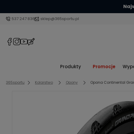
Sp
537 247 836
sklep@365sportu.pl
Produkty
Promocje
Wypo
365sportu
Kolarstwo
Opony
Opona Continental Gran