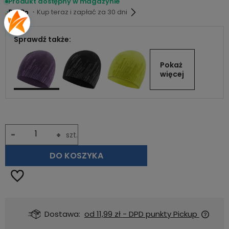
Produkt dostępny w magazynie
・Kup teraz i zapłać za 30 dni
Sprawdź także:
Pokaż 
więcej
-
+
szt.
DO KOSZYKA
Dostawa:
od 11,99 zł
- DPD punkty Pickup