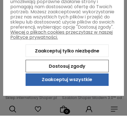
umożliwiają poprawne działanie strony i
Moje konto
pomagają nam dostosować ofertę do Twoich
potrzeb. Możesz zaakceptować wykorzystanie
przez nas wszystkich tych plików i przejść do
sklepu lub dostosować użycie plików do swoich
Gwarancja i zwroty
preferencji, wybierając opcję "Dostosuj zgody".
Więcej o plikach cookies przeczytasz w naszej
Polityce prywatności.
O firmie
Zaakceptuj tylko niezbędne
Dostosuj zgody
Zaakceptuj wszystkie
Sklep internetowy Shoper.pl
Szablon Shoper Modern 3.0™
od
GrowCommerce