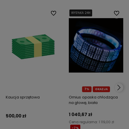
Do ulubionych
WYSYŁKA 24H
WYSYŁKA 24H
WYSYŁKA 24H
WYSYŁKA 24H
Do ulub
7%
OKAZJA
Kaucja sprzętowa
Omius opaska chłodząca
na głowę, biała
1 040,67 zł
500,00 zł
Cena regularna:
1 119,00 zł
-7%