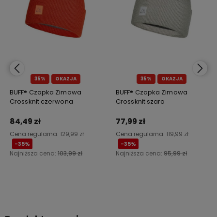
35%
OKAZJA
35%
OKAZJA
BUFF® Czapka Zimowa
BUFF® Czapka Zimowa
Crossknit czerwona
Crossknit szara
84,49 zł
77,99 zł
Cena regularna:
129,99 zł
Cena regularna:
119,99 zł
-35%
-35%
Najniższa cena:
103,99 zł
Najniższa cena:
95,99 zł
Do koszyka
Do koszyka