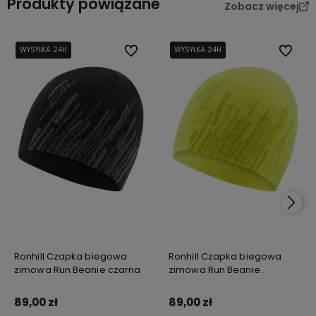
Produkty powiązane
Zobacz więcej
WYSYŁKA 24H
WYSYŁKA 24H
Do ulubionych
WYSYŁKA 24H
WYSYŁKA 24H
Do ulub
Ronhill Czapka biegowa
Ronhill Czapka biegowa
zimowa Run Beanie czarna
zimowa Run Beanie
neonowa
89,00 zł
89,00 zł