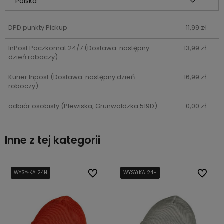
DPD punkty Pickup
11,99 zł
InPost Paczkomat 24/7
(Dostawa: następny
13,99 zł
dzień roboczy)
Kurier Inpost
(Dostawa: następny dzień
16,99 zł
roboczy)
odbiór osobisty
(Plewiska, Grunwaldzka 519D)
0,00 zł
Inne z tej kategorii
bionych
bionych
WYSYŁKA 24H
WYSYŁKA 24H
WYSYŁKA 24H
WYSYŁKA 24H
Do ulubionych
Do ulubionych
WYSYŁKA 24H
WYSYŁKA 24H
WYSYŁKA 24H
WYSYŁKA 24H
Do ulub
Do ulub