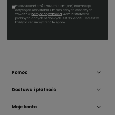
Przeczytałem(am) i zrozumiałem(am) informacje
dotyczące korzystania z moich danych osobowych
zawarte w
polityce prywatności
. Administratorem
podanych danych osobowych jest 365sportu. Możesz w
każdym czasie wycofać tę zgodę.
Pomoc
Dostawa i płatność
Moje konto