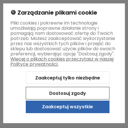
Gwarancja i zwroty
🍪 Zarządzanie plikami cookie
Pliki cookies i pokrewne im technologie
umożliwiają poprawne działanie strony i
O firmie
pomagają nam dostosować ofertę do Twoich
potrzeb. Możesz zaakceptować wykorzystanie
przez nas wszystkich tych plików i przejść do
sklepu lub dostosować użycie plików do swoich
preferencji, wybierając opcję "Dostosuj zgody".
Więcej o plikach cookies przeczytasz w naszej
Polityce prywatności.
Zaakceptuj tylko niezbędne
Sklep internetowy Shoper.pl
Szablon Shoper Modern 3.0™
od
GrowCommerce
Dostosuj zgody
Zaakceptuj wszystkie