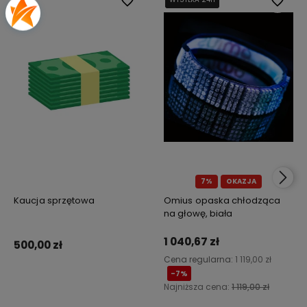
Do ulubionych
Do ulub
7%
OKAZJA
Kaucja sprzętowa
Omius opaska chłodząca
na głowę, biała
1 040,67 zł
500,00 zł
Cena regularna:
1 119,00 zł
-7%
Najniższa cena:
1 119,00 zł
Do koszyka