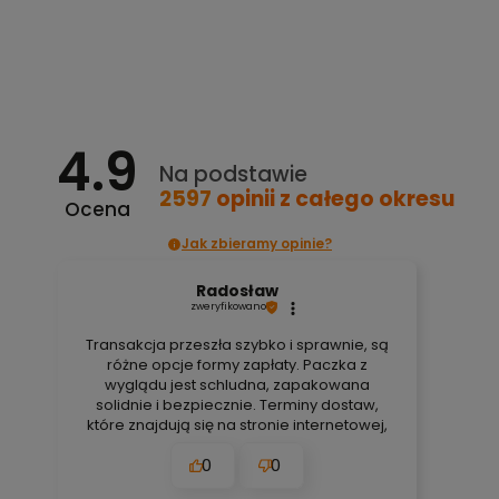
Powiadom o dostępności
4.9
Na podstawie
2597
opinii
z całego okresu
Ocena
Jak zbieramy opinie?
Radosław
zweryfikowano
Transakcja przeszła szybko i sprawnie, są
różne opcje formy zapłaty. Paczka z
wyglądu jest schludna, zapakowana
solidnie i bezpiecznie. Terminy dostaw,
które znajdują się na stronie internetowej,
są zawsze aktualne, bez obaw. Nigdy się
0
0
nie zawiodłem, wyjątkowo rzetelna firma.
👍️🚀