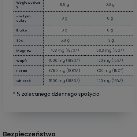
Węglowodan
6,9 g
0,6 g
y
- w tym
0 g
0 g
cukry
0 g
0 g
Białko
15,8 g
1,3 g
Sód
703 mg (187%*)
56,3 mg (15%*)
Magnez
1500 mg (188%*)
120 mg (15%*)
Wapń
3750 mg (188%*)
300 mg (15%*)
Potas
1500 mg (188%*)
120 mg (15%*)
Chlorek
* % zalecanego dziennego spożycia
Bezpieczeństwo