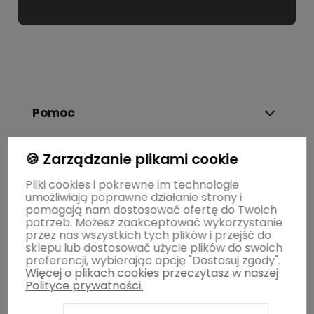
Pomoc
🍪 Zarządzanie plikami cookie
Dostawa i płatność
Pliki cookies i pokrewne im technologie
umożliwiają poprawne działanie strony i
Moje konto
pomagają nam dostosować ofertę do Twoich
potrzeb. Możesz zaakceptować wykorzystanie
przez nas wszystkich tych plików i przejść do
sklepu lub dostosować użycie plików do swoich
Gwarancja i zwroty
preferencji, wybierając opcję "Dostosuj zgody".
Więcej o plikach cookies przeczytasz w naszej
Polityce prywatności.
O firmie