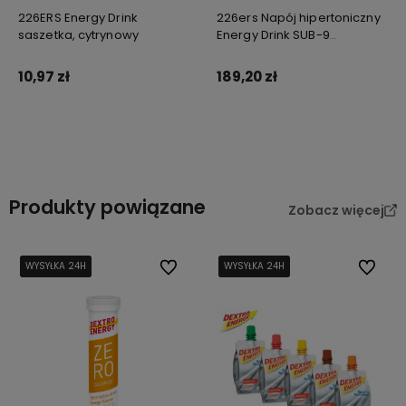
226ERS Energy Drink
226ers Napój hipertoniczny
saszetka, cytrynowy
Energy Drink SUB-9
arbuzowy 1 kg
10,97 zł
189,20 zł
Do koszyka
Do koszyka
Produkty powiązane
Zobacz więcej
WYSYŁKA 24H
WYSYŁKA 24H
WYSYŁKA 24H
WYSYŁKA 24H
Do ulubionych
WYSYŁKA 24H
WYSYŁKA 24H
WYSYŁKA 24H
WYSYŁKA 24H
Do ulub