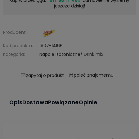
Kup w przeciągu:
9
55
45
Zamówienie wyślemy
jeszcze dzisiaj!
Producent:
Kod produktu:
1907-1416F
Kategoria:
Napoje izotoniczne/ Drink mix
poleć znajomemu
zapytaj o produkt
Opis
Dostawa
Powiązane
Opinie