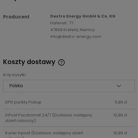
Dextro Energy GmbH & Co. KG
Producent
Hafenstr. 77
47809 Krefeld, Niemcy
info@dextro-energy.com
Koszty dostawy
Cena nie zawiera ewentualnych kosztów płatności
Kraj wysyłki:
DPD punkty Pickup
11,99 zł
InPost Paczkomat 24/7
(Dostawa: następny
13,99 zł
dzień roboczy)
Kurier Inpost
(Dostawa: następny dzień
16,99 zł