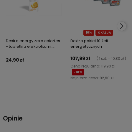
10%
OKAZJA
Dextro energy zero calories
Dextro pakiet 10 żeli
- tabletki z elektrolitami,
energetycznych
smak pomarańczowy
107,99 zł
( 1 szt. = 10,80 zł )
24,90 zł
Cena regularna:
119,90 zł
-10%
Najniższa cena:
92,90 zł
Do koszyka
Do koszyka
Opinie