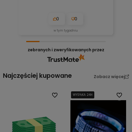
0
0
w tym tygodniu
zebranych i zweryfikowanych przez
Najczęściej kupowane
Zobacz więcej
Do ulubionych
WYSYŁKA 24H
WYSYŁKA 24H
Do ulub