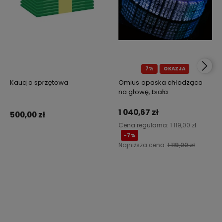
7%
OKAZJA
Kaucja sprzętowa
Omius opaska chłodząca
na głowę, biała
1 040,67 zł
500,00 zł
Cena regularna:
1 119,00 zł
-7%
Najniższa cena:
1 119,00 zł
Do koszyka
Powiadom o dostępności