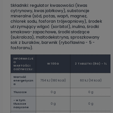
Składniki: regulator kwasowości (kwas
cytrynowy, kwas jabłkowy), substancje
mineralne (sód, potas, wapń, magnez,
chlorek sodu, fosforan trójwapniowy), środek
utrzymujący wilgoć (sorbitol), inulina, środki
smakowo-zapachowe, środki słodzące
(sukraloza), maltodekstryna, sproszkowany
sok z buraków, barwnik (ryboflawina - 5 -
fosforanu).
INFORMACJE
O
W 100G
2 TABLETKI (8G) - 1L
WARTOŚCI
ODŻYWCZEJ:
Wartość
754 kJ (180 kcal)
60 kJ (14 kcal)
energetyczn
a
0 g
0 g
Tłuszcze
- w tym
0 g
0 g
tłuszcze
nasycone