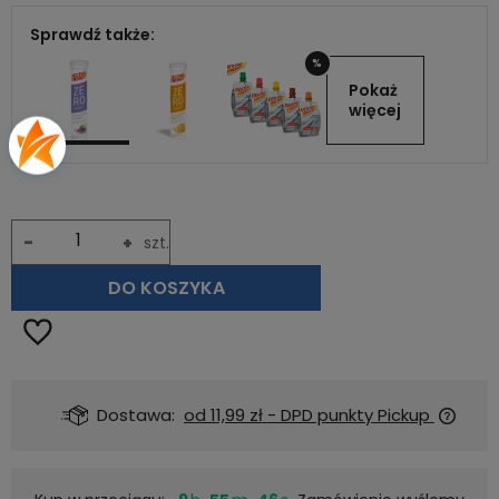
Sprawdź także:
%
Pokaż 
więcej
-
+
szt.
DO KOSZYKA
Dostawa:
od 11,99 zł
- DPD punkty Pickup