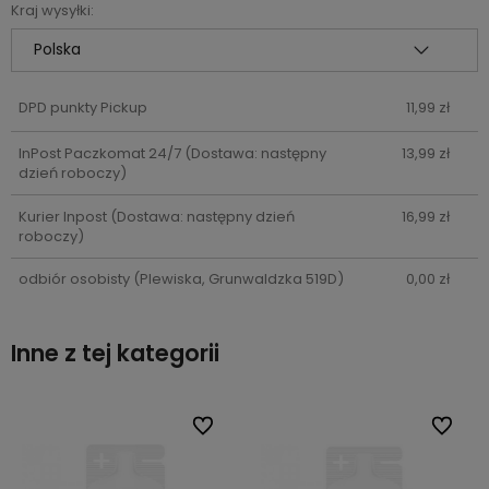
Kraj wysyłki:
DPD punkty Pickup
11,99 zł
InPost Paczkomat 24/7
(Dostawa: następny
13,99 zł
dzień roboczy)
Kurier Inpost
(Dostawa: następny dzień
16,99 zł
roboczy)
odbiór osobisty
(Plewiska, Grunwaldzka 519D)
0,00 zł
Inne z tej kategorii
bionych
bionych
Do ulubionych
Do ulubionych
Do ulub
Do ulub