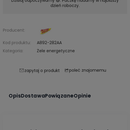
Dzisiaj odpoczywamy 😅. Paczkę nadamy w najbliższy
dzień roboczy.
Producent:
Kod produktu:
A892-282AA
Kategoria:
Żele energetyczne
poleć znajomemu
zapytaj o produkt
Opis
Dostawa
Powiązane
Opinie