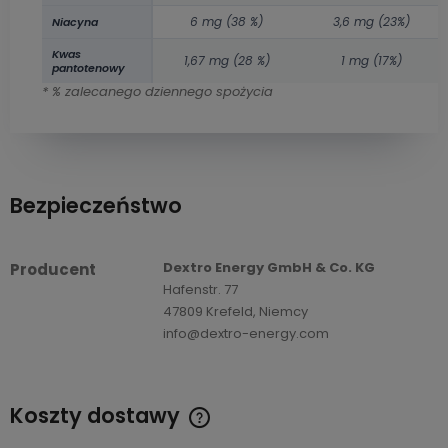
6 mg (38 %)
3,6 mg (23%)
Niacyna
Kwas
1,67 mg (28 %)
1 mg (17%)
pantotenowy
* % zalecanego dziennego spożycia
Bezpieczeństwo
Dextro Energy GmbH & Co. KG
Producent
Hafenstr. 77
47809 Krefeld, Niemcy
info@dextro-energy.com
Koszty dostawy
Cena nie zawiera ewentualnych kosztów płatności