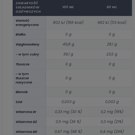
ZAWARTOŚĆ
100 ML
60 ML
SKŁADNIKÓW
ODŻYWCZYCH
Wartość
802 kJ (188 kcal)
482 kJ (113 kcal)
energetyczna
0 g
0 g
Białko
46,8 g
28,1 g
Węglowodany
39,1 g
23,5 g
- w tym cukry
0 g
0 g
Tłuszcze
- w tym
0 g
0 g
tłuszcze
nasycone
0 g
0 g
Błonnik
0,003 g
0,002 g
Sód
0,33 mg (30 %)
0,2 mg (18%)
Witamina B1
0,5 mg (36 %)
0,3 mg (21%)
Witamina B2
0,67 mg (48 %)
0,4 mg (29%)
Witamina B6