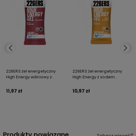
226ERS żel energetyczny
226ERS żel energetyczny
High Energy wiśniowy z
High Energy z sodem
kofeiną 45g
ciasteczko korzenne 45g
11,97 zł
10,97 zł
Do koszyka
Do koszyka
Produkty powiązane
Zobacz więcej