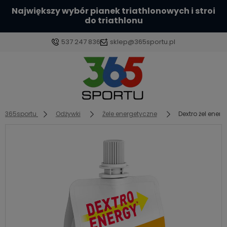
Największy wybór pianek triathlonowych i stroi
do triathlonu
537 247 836
sklep@365sportu.pl
Zaloguj się
Załóż konto
365sportu
Odżywki
Żele energetyczne
Dextro żel ene
Wybierz coś dla siebie z naszej aktualnej oferty lub
zaloguj się, aby przywrócić dodane produkty do
listy z poprzedniej sesji.