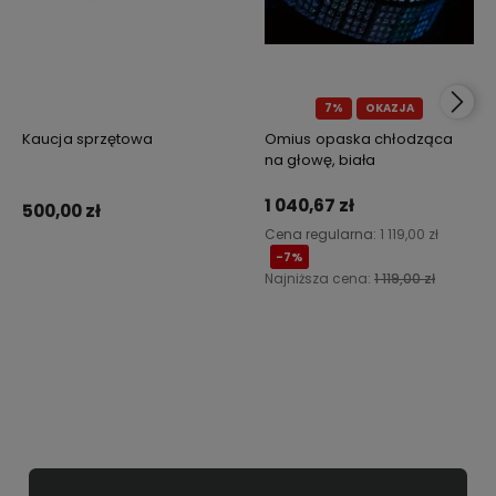
7%
OKAZJA
Kaucja sprzętowa
Omius opaska chłodząca
na głowę, biała
1 040,67 zł
500,00 zł
Cena regularna:
1 119,00 zł
-7%
Najniższa cena:
1 119,00 zł
Do koszyka
Powiadom o dostępności