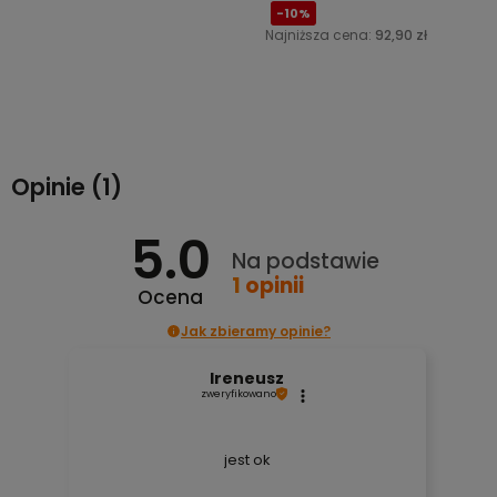
-10%
Najniższa cena:
92,90 zł
Powiadom o dostępności
Do koszyka
Opinie
(1)
5.0
Na podstawie
1
opinii
Ocena
Jak zbieramy opinie?
Ireneusz
zweryfikowano
jest ok