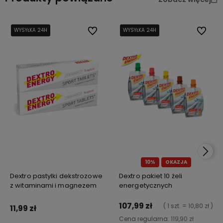
WYSYŁKA 24H
WYSYŁKA 24H
WYSYŁKA 24H
Do ulubionych
WYSYŁKA 24H
WYSYŁKA 24H
WYSYŁKA 24H
Do ulub
10%
OKAZJA
Dextro pastylki dekstrozowe
Dextro pakiet 10 żeli
z witaminami i magnezem
energetycznych
107,99 zł
( 1 szt. = 10,80 zł )
11,99 zł
Cena regularna:
119,90 zł