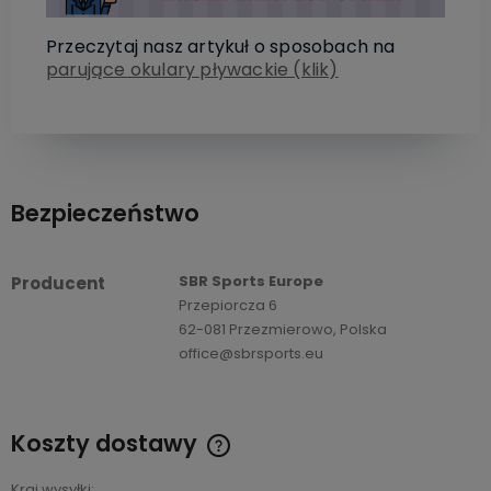
Przeczytaj nasz artykuł o sposobach na
parujące okulary pływackie (klik)
Bezpieczeństwo
SBR Sports Europe
Producent
Przepiorcza 6
62-081 Przezmierowo, Polska
office@sbrsports.eu
Koszty dostawy
Cena nie zawiera ewentualnych kosztów płatności
Kraj wysyłki: