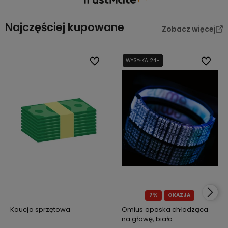
Najczęściej kupowane
Zobacz więcej
Do ulubionych
WYSYŁKA 24H
WYSYŁKA 24H
WYSYŁKA 24H
Do ulub
7%
OKAZJA
Kaucja sprzętowa
Omius opaska chłodząca
na głowę, biała