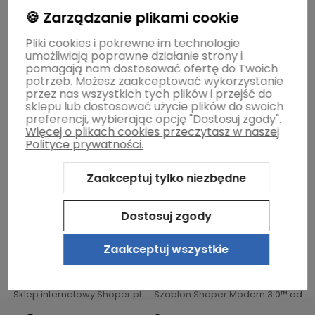
🍪 Zarządzanie plikami cookie
Dostawa i płatność
Pliki cookies i pokrewne im technologie
umożliwiają poprawne działanie strony i
Moje konto
pomagają nam dostosować ofertę do Twoich
potrzeb. Możesz zaakceptować wykorzystanie
przez nas wszystkich tych plików i przejść do
sklepu lub dostosować użycie plików do swoich
Gwarancja i zwroty
preferencji, wybierając opcję "Dostosuj zgody".
Więcej o plikach cookies przeczytasz w naszej
Polityce prywatności.
O firmie
Zaakceptuj tylko niezbędne
Dostosuj zgody
Zaakceptuj wszystkie
Sklep internetowy Shoper.pl
Szablon Shoper Modern 3.0™
od
GrowCommerce