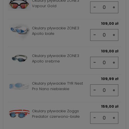
Okulary pływackie ZONE3
Vapour Gold
-
+
109,00 zł
Okulary pływackie ZONE3
Apollo białe
-
+
109,00 zł
Okulary pływackie ZONE3
Apollo srebrne
-
+
109,99 zł
Okulary pływackie TYR Nest
Pro Nano niebieskie
-
+
159,00 zł
Okulary pływackie Zoggs
Predator czerwono-białe
-
+