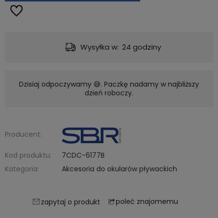
Dostawa:
od 11,99 zł
- DPD punkty Pickup
Dzisiaj odpoczywamy 😅. Paczkę nadamy w najbliższy
dzień roboczy.
Producent:
Kod produktu:
7CDC-6177B
Kategoria:
Akcesoria do okularów pływackich
poleć znajomemu
zapytaj o produkt