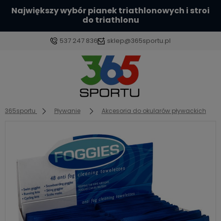
Największy wybór pianek triathlonowych i stroi
do triathlonu
537 247 836
sklep@365sportu.pl
Zaloguj się
Załóż konto
365sportu
Pływanie
Akcesoria do okularów pływackich
Wybierz coś dla siebie z naszej aktualnej oferty lub
zaloguj się, aby przywrócić dodane produkty do
listy z poprzedniej sesji.