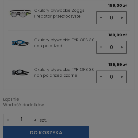
159,00 zł
Okulary pływackie Zoggs
Predator przezroczyste
-
+
189,99 zł
Okulary pływackie TYR OPS 3.0
non polarized
-
+
189,99 zł
Okulary pływackie TYR OPS 3.0
non polarized czarne
-
+
Łącznie
Wartość dodatków
-
+
szt.
DO KOSZYKA