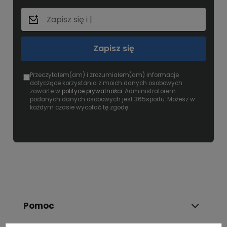
Zapisz się
Przeczytałem(am) i zrozumiałem(am) informacje
dotyczące korzystania z moich danych osobowych
zawarte w
polityce prywatności
. Administratorem
podanych danych osobowych jest 365sportu. Możesz w
każdym czasie wycofać tę zgodę.
Pomoc