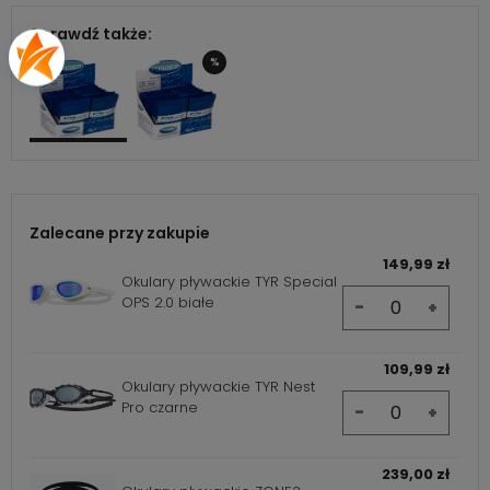
Sprawdź także:
%
Zalecane przy zakupie
149,99 zł
Okulary pływackie TYR Special
OPS 2.0 białe
-
+
109,99 zł
Okulary pływackie TYR Nest
Pro czarne
-
+
239,00 zł