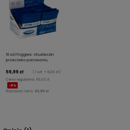
10 szt Foggies: chusteczki
przeciwko parowaniu
okularów pływackich
59,99 zł
( 1 szt. = 6,00 zł )
Cena regularna:
65,00 zł
-8%
Najniższa cena:
43,99 zł
Do koszyka