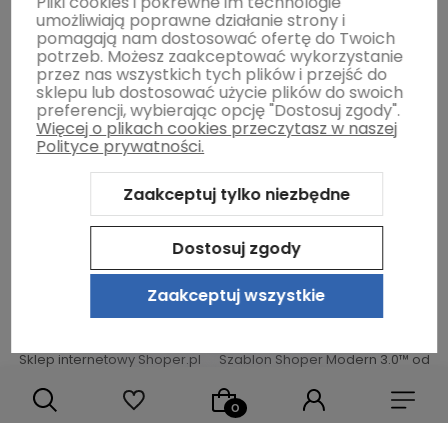
Pliki cookies i pokrewne im technologie
umożliwiają poprawne działanie strony i
Moje konto
pomagają nam dostosować ofertę do Twoich
potrzeb. Możesz zaakceptować wykorzystanie
przez nas wszystkich tych plików i przejść do
sklepu lub dostosować użycie plików do swoich
Gwarancja i zwroty
preferencji, wybierając opcję "Dostosuj zgody".
Więcej o plikach cookies przeczytasz w naszej
Polityce prywatności.
O firmie
Zaakceptuj tylko niezbędne
Dostosuj zgody
Zaakceptuj wszystkie
Sklep internetowy Shoper.pl
Szablon Shoper Modern 3.0™
od
GrowCommerce