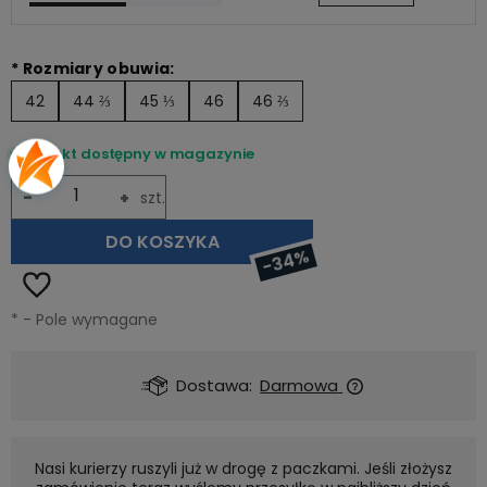
*
Rozmiary obuwia:
42
44 ⅔
45 ⅓
46
46 ⅔
Produkt dostępny w magazynie
-
+
szt.
DO KOSZYKA
-34%
*
- Pole wymagane
Dostawa:
Darmowa
Nasi kurierzy ruszyli już w drogę z paczkami. Jeśli złożysz