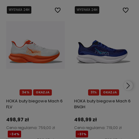
WYSYŁKA 24H
WYSYŁKA 24H
Do ulubionych
WYSYŁKA 24H
Do ulub
34%
OKAZJA
31%
OKAZJA
HOKA buty biegowe Mach 6
HOKA buty biegowe Mach 6
FLV
BNGH
498,97 zł
498,99 zł
Cena regularna:
759,00 zł
Cena regularna:
719,00 zł
-34%
-31%