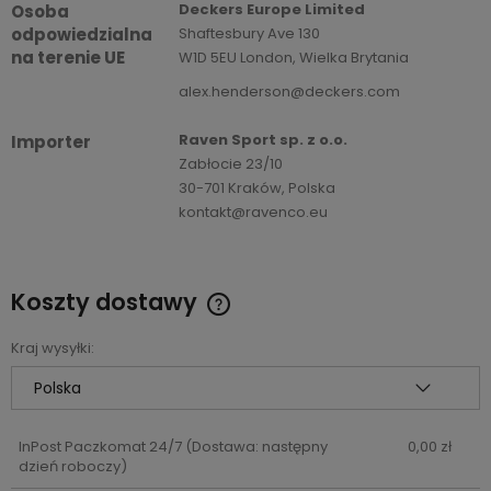
Deckers Europe Limited
Osoba
odpowiedzialna
Shaftesbury Ave 130
na terenie UE
W1D 5EU London, Wielka Brytania
alex.henderson@deckers.com
Raven Sport sp. z o.o.
Importer
Zabłocie 23/10
30-701 Kraków, Polska
kontakt@ravenco.eu
Koszty dostawy
Cena nie zawiera ewentualnych kosztów płatności
Kraj wysyłki:
InPost Paczkomat 24/7
(Dostawa: następny
0,00 zł
dzień roboczy)