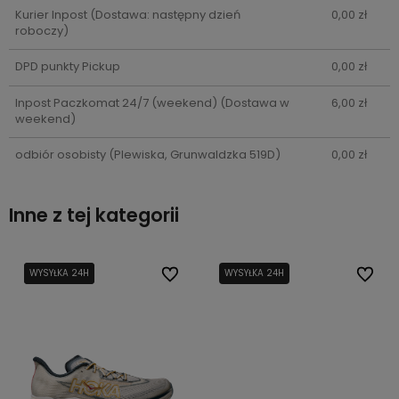
Kurier Inpost
(Dostawa: następny dzień
0,00 zł
roboczy)
DPD punkty Pickup
0,00 zł
Inpost Paczkomat 24/7 (weekend)
(Dostawa w
6,00 zł
weekend)
odbiór osobisty
(Plewiska, Grunwaldzka 519D)
0,00 zł
Inne z tej kategorii
bionych
bionych
WYSYŁKA 24H
WYSYŁKA 24H
Do ulubionych
Do ulubionych
WYSYŁKA 24H
Do ulub
Do ulub