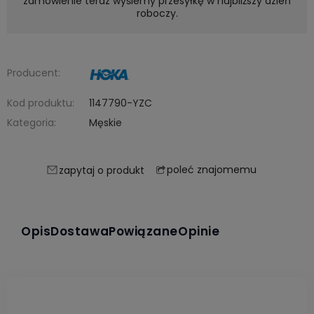
zamówienie teraz wyślemy przesyłkę w najbliższy dzień
roboczy.
Producent:
Kod produktu:
1147790-YZC
Kategoria:
Męskie
poleć znajomemu
zapytaj o produkt
Opis
Dostawa
Powiązane
Opinie