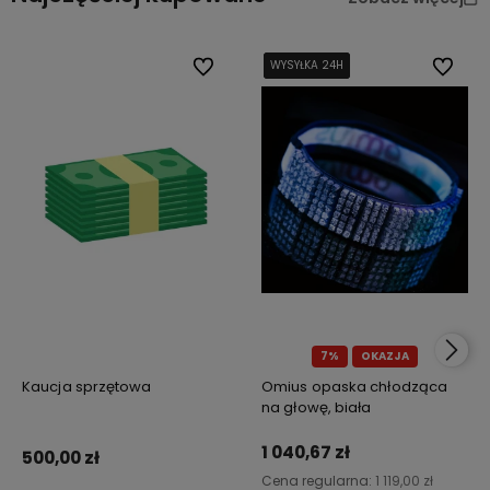
Do ulubionych
WYSYŁKA 24H
WYSYŁKA 24H
WYSYŁKA 24H
WYSYŁKA 24H
Do ulub
7%
OKAZJA
Kaucja sprzętowa
Omius opaska chłodząca
na głowę, biała
1 040,67 zł
500,00 zł
Cena regularna:
1 119,00 zł