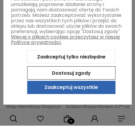
umożliwiają poprawne działanie strony i
Moje konto
pomagają nam dostosować ofertę do Twoich
potrzeb. Możesz zaakceptować wykorzystanie
przez nas wszystkich tych plików i przejść do
sklepu lub dostosować użycie plików do swoich
Gwarancja i zwroty
preferencji, wybierając opcję "Dostosuj zgody".
Więcej o plikach cookies przeczytasz w naszej
Polityce prywatności.
O firmie
Zaakceptuj tylko niezbędne
Dostosuj zgody
Zaakceptuj wszystkie
Sklep internetowy Shoper.pl
Szablon Shoper Modern 3.0™
od
GrowCommerce