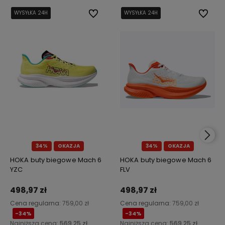
WYSYŁKA 24H
WYSYŁKA 24H
WYSYŁKA 24H
WYSYŁKA 24H
Do ulubionych
WYSYŁKA 24H
WYSYŁKA 24H
Do ulub
34%
OKAZJA
34%
OKAZJA
HOKA buty biegowe Mach 6
HOKA buty biegowe Mach 6
YZC
FLV
498,97 zł
498,97 zł
Cena regularna:
759,00 zł
Cena regularna:
759,00 zł
-34%
-34%
Najniższa cena:
569,25 zł
Najniższa cena:
569,25 zł