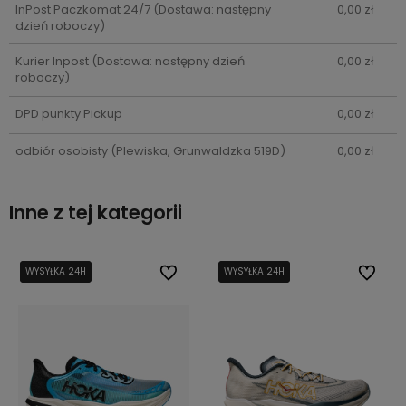
InPost Paczkomat 24/7
(Dostawa: następny
0,00 zł
dzień roboczy)
Kurier Inpost
(Dostawa: następny dzień
0,00 zł
roboczy)
DPD punkty Pickup
0,00 zł
odbiór osobisty
(Plewiska, Grunwaldzka 519D)
0,00 zł
Inne z tej kategorii
bionych
bionych
WYSYŁKA 24H
WYSYŁKA 24H
Do ulubionych
Do ulubionych
WYSYŁKA 24H
WYSYŁKA 24H
Do ulub
Do ulub