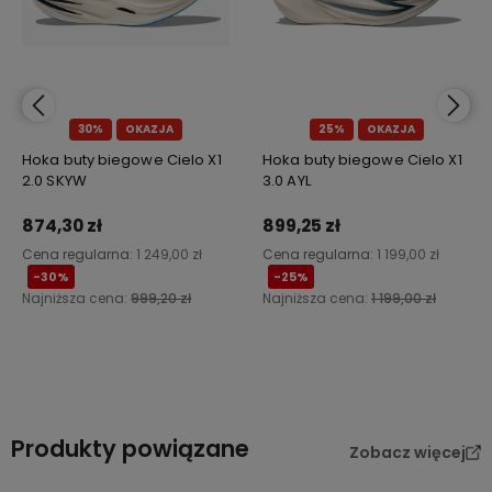
30%
OKAZJA
25%
OKAZJA
Hoka buty biegowe Cielo X1
Hoka buty biegowe Cielo X1
2.0 SKYW
3.0 AYL
874,30 zł
899,25 zł
Cena regularna:
1 249,00 zł
Cena regularna:
1 199,00 zł
-30%
-25%
Najniższa cena:
999,20 zł
Najniższa cena:
1 199,00 zł
Do koszyka
Do koszyka
Produkty powiązane
Zobacz więcej