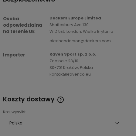
Deckers Europe Limited
Osoba
odpowiedzialna
Shaftesbury Ave 130
na terenie UE
W1D 5EU London, Wielka Brytania
alex.henderson@deckers.com
Raven Sport sp. z o.o.
Importer
Zabłocie 23/10
30-701 Kraków, Polska
kontakt@ravenco.eu
Koszty dostawy
Cena nie zawiera ewentualnych kosztów płatności
Kraj wysyłki: