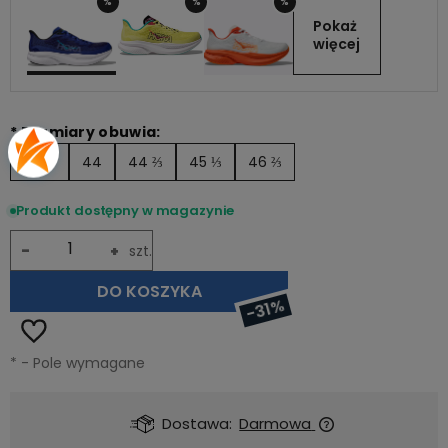
%
%
%
Pokaż 
więcej
*
Rozmiary obuwia:
43 ⅓
44
44 ⅔
45 ⅓
46 ⅔
Produkt dostępny w magazynie
-
+
szt.
DO KOSZYKA
-31%
*
- Pole wymagane
Dostawa:
Darmowa