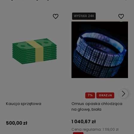
Do ulubionych
WYSYŁKA 24H
WYSYŁKA 24H
WYSYŁKA 24H
WYSYŁKA 24H
Do ulub
7%
OKAZJA
Kaucja sprzętowa
Omius opaska chłodząca
na głowę, biała
1 040,67 zł
500,00 zł
Cena regularna:
1 119,00 zł