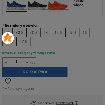
Pokaż 
więcej
*
Rozmiary obuwia:
42
42 ⅔
43 ⅓
44
44 ⅔
45 ⅓
46
46 ⅔
47 ⅓
Produkt dostępny w magazynie
-
+
szt.
DO KOSZYKA
*
- Pole wymagane
Dostawa:
Darmowa