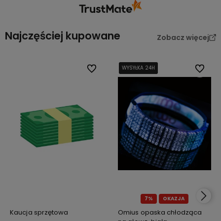
Najczęściej kupowane
Zobacz więcej
Do ulubionych
WYSYŁKA 24H
WYSYŁKA 24H
WYSYŁKA 24H
Do ulub
7%
OKAZJA
Kaucja sprzętowa
Omius opaska chłodząca