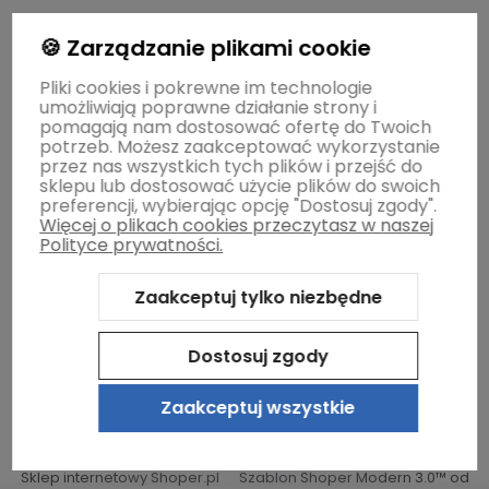
🍪 Zarządzanie plikami cookie
Dostawa i płatność
Pliki cookies i pokrewne im technologie
umożliwiają poprawne działanie strony i
Moje konto
pomagają nam dostosować ofertę do Twoich
potrzeb. Możesz zaakceptować wykorzystanie
przez nas wszystkich tych plików i przejść do
sklepu lub dostosować użycie plików do swoich
Gwarancja i zwroty
preferencji, wybierając opcję "Dostosuj zgody".
Więcej o plikach cookies przeczytasz w naszej
Polityce prywatności.
O firmie
Zaakceptuj tylko niezbędne
Dostosuj zgody
Zaakceptuj wszystkie
Sklep internetowy Shoper.pl
Szablon Shoper Modern 3.0™
od