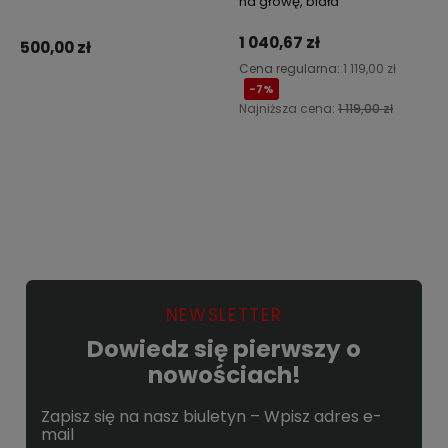
na głowę, biała
1 040,67 zł
500,00 zł
Cena regularna:
1 119,00 zł
-7%
Najniższa cena:
1 119,00 zł
Do koszyka
Powiadom o dostępności
NEWSLETTER
Dowiedz się pierwszy o
nowościach!
Zapisz się na nasz biuletyn – Wpisz adres e-
mail