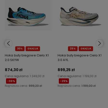
30%
OKAZJA
25%
OKAZJA
Hoka buty biegowe Cielo X1
Hoka buty biegowe Cielo X1
2.0 SKYW
3.0 AYL
874,30 zł
899,25 zł
Cena regularna:
1 249,00 zł
Cena regularna:
1 199,00 zł
-30%
-25%
Najniższa cena:
999,20 zł
Najniższa cena:
1 199,00 zł
Do koszyka
Do koszyka