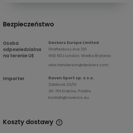
Bezpieczeństwo
Deckers Europe Limited
Osoba
odpowiedzialna
Shaftesbury Ave 130
na terenie UE
W1D 5EU London, Wielka Brytania
alex.henderson@deckers.com
Raven Sport sp. z o.o.
Importer
Zabłocie 23/10
30-701 Kraków, Polska
kontakt@ravenco.eu
Koszty dostawy
Cena nie zawiera ewentualnych kosztów płatności