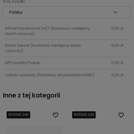
Kraj wysyłki:
InPost Paczkomat 24/7
(Dostawa: następny
0,00 zł
dzień roboczy)
Kurier Inpost
(Dostawa: następny dzień
0,00 zł
roboczy)
DPD punkty Pickup
0,00 zł
odbiór osobisty
(Plewiska, Grunwaldzka 519D)
0,00 zł
Inne z tej kategorii
bionych
bionych
WYSYŁKA 24H
WYSYŁKA 24H
Do ulubionych
Do ulubionych
WYSYŁKA 24H
WYSYŁKA 24H
Do ulub
Do ulub