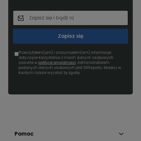
Zapisz się
Przeczytałem(am) i zrozumiałem(am) informacje
dotyczące korzystania z moich danych osobowych
zawarte w
polityce prywatności
. Administratorem
podanych danych osobowych jest 365sportu. Możesz w
każdym czasie wycofać tę zgodę.
Pomoc