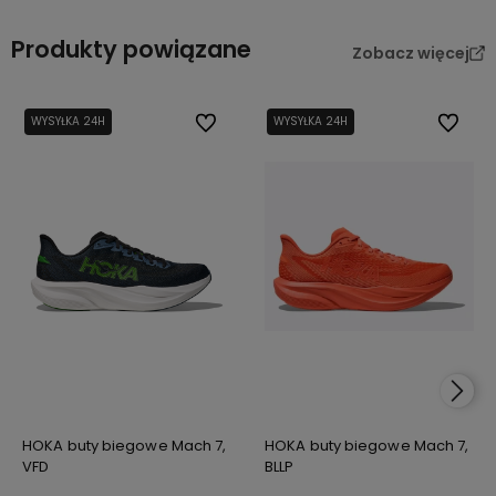
Produkty powiązane
Zobacz więcej
WYSYŁKA 24H
Do ulubionych
WYSYŁKA 24H
Do ulub
HOKA buty biegowe Mach 7,
HOKA buty biegowe Mach 7,
VFD
BLLP