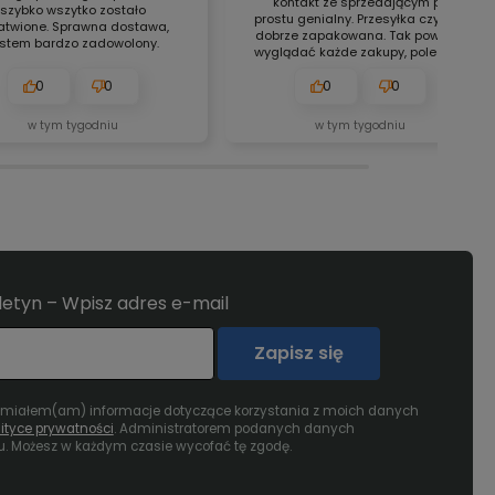
kontakt ze sprzedającym po
szybko wszytko zostało
prostu genialny. Przesyłka czysta i
atwione. Sprawna dostawa,
dobrze zapakowana. Tak powinny
estem bardzo zadowolony.
wyglądać każde zakupy, polecam.
0
0
0
0
w tym tygodniu
w tym tygodniu
uletyn – Wpisz adres e-mail
Zapisz się
umiałem(am) informacje dotyczące korzystania z moich danych
lityce prywatności
. Administratorem podanych danych
u. Możesz w każdym czasie wycofać tę zgodę.