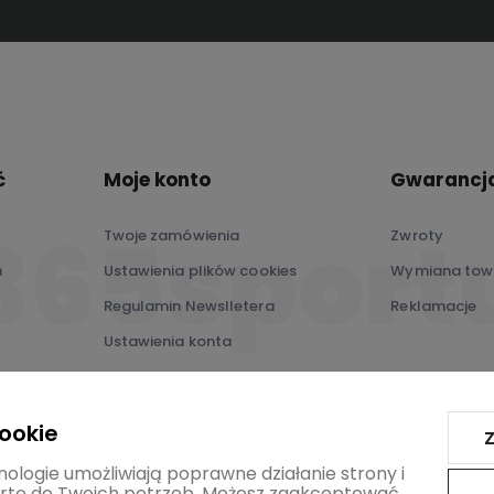
ć
Moje konto
Gwarancja
Twoje zamówienia
Zwroty
ń
Ustawienia plików cookies
Wymiana tow
Regulamin Newslletera
Reklamacje
Ustawienia konta
Przechowalnia
cookie
Z
nologie umożliwiają poprawne działanie strony i
tę do Twoich potrzeb. Możesz zaakceptować