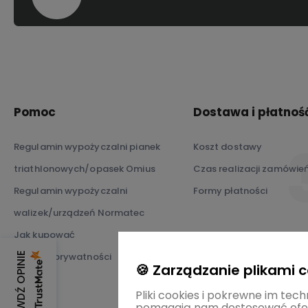
Pomoc
Dostawa i płatnoś
Regulamin wypożyczalni pianek
Koszt dostawy
triathlonowych/opasek Omius
Czas realizacji zamówie
Regulamin wypożyczalni
Formy płatności
walizek/urządzeń Normatec
Jak kupować
SPRAWDŹ OPINIE
Polityka prywatności
🍪 Zarządzanie plikami 
Pliki cookies i pokrewne im tech
pomagają nam dostosować ofer