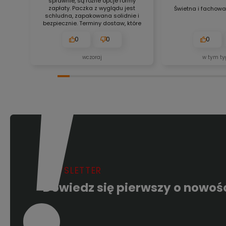
sprawnie, są różne opcje formy
zapłaty. Paczka z wyglądu jest
Świetna i fachowa
schludna, zapakowana solidnie i
bezpiecznie. Terminy dostaw, które
znajdują się na stronie
internetowej, są zawsze aktualne,
0
0
0
bez obaw. Nigdy się nie
zawiodłem, wyjątkowo rzetelna
wczoraj
w tym ty
firma. 👍️🚀
NEWSLETTER
Dowiedz się pierwszy o nowoś