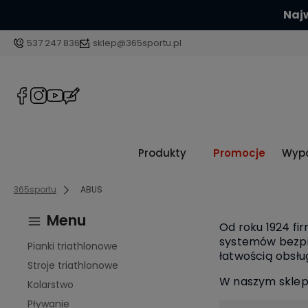
Najw
537 247 836
sklep@365sportu.pl
Produkty
Promocje
Wypo
365sportu
ABUS
Menu
Od roku 1924 fi
systemów bezpie
Pianki triathlonowe
łatwością obsłu
Stroje triathlonowe
W naszym sklepi
Kolarstwo
Pływanie