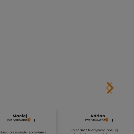
Maciej
Adrian
zweryfikowano
zweryfikowano
Polecam ! Niebywała obsługa, a
ługa przebiegła sprawnie i