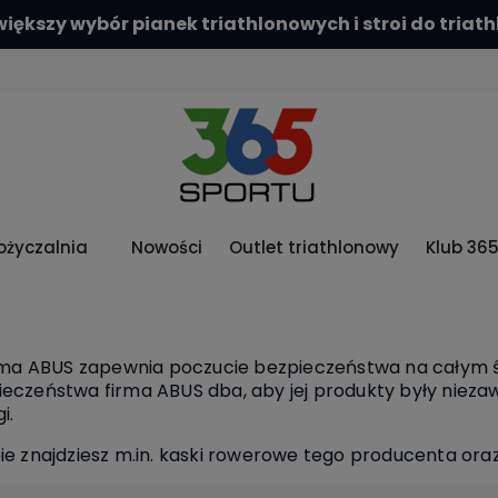
iększy wybór pianek triathlonowych i stroi do triat
życzalnia
Nowości
Outlet triathlonowy
Klub 36
rma ABUS zapewnia poczucie bezpieczeństwa na całym św
czeństwa firma ABUS dba, aby jej produkty były nieza
gi.
e znajdziesz m.in. kaski rowerowe tego producenta oraz