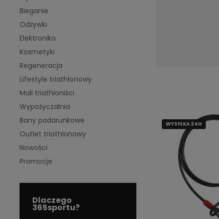
Bieganie
Odżywki
Elektronika
Kosmetyki
Regeneracja
Lifestyle triathlonowy
Mali triathloniści
Wypożyczalnia
Bony podarunkowe
WYSYŁKA 24H
WYSYŁKA 24H
Outlet triathlonowy
Nowości
Promocje
Dlaczego
365sportu?