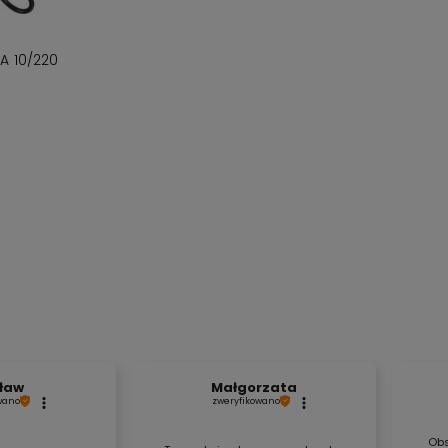
ami trenujemy triathlon,
Wszystkie nasze produkty są
ięc znamy się na tym co
dostępne od ręki,
dlatego
A 10/220
przedajemy. Dzięki temu
możesz liczyć na
otrafimy doradzić ale i
ekspresową dostawę!
dradzić.
zyka
ław
Małgorzata
wano
zweryfikowano
Obs