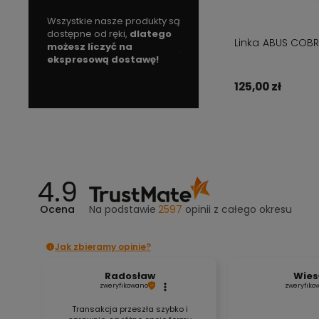
athlon,
Wszystkie nasze produkty są
Skorzystaj z darmowej
S
 tym co
dostępne od ręki,
dlatego
dostawy
w
Linka ABUS COBR
ki temu
możesz liczyć na
już od
149 zł!
s
 ale i
ekspresową dostawę!
p
o
125,00 zł
Do kos
4.9
Ocena
Na podstawie
2597
opinii
z całego okresu
Jak zbieramy opinie?
Radosław
Wies
zweryfikowano
zweryfiko
Transakcja przeszła szybko i