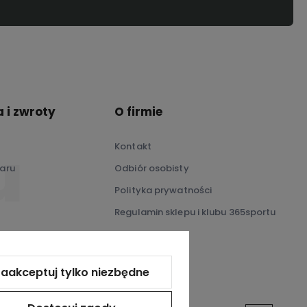
 i zwroty
O firmie
Kontakt
aru
Odbiór osobisty
Polityka prywatności
Regulamin sklepu i klubu 365sportu
O nas
aakceptuj tylko niezbędne