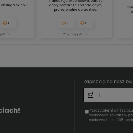
Transakcja ekspresowa, bardzo
 obsługa sklepu.
dobry kontakt ze sprzedającym,
zał
profesjonalne doradztwo.
j
0
0
0
godniu
w tym tygodniu
Zapisz się na nasz bi
ciach!
Przeczytałem(am) i zroz
osobowych zawarte w
po
osobowych jest 365sport