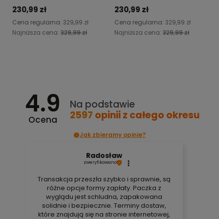
czarna
czarna
230,99 zł
230,99 zł
Cena regularna:
329,99 zł
Cena regularna:
329,99 zł
Najniższa cena:
329,99 zł
Najniższa cena:
329,99 zł
Do koszyka
Do koszyka
4.9
Na podstawie
2597
opinii
z całego okresu
Ocena
Jak zbieramy opinie?
Radosław
zweryfikowano
Transakcja przeszła szybko i sprawnie, są
różne opcje formy zapłaty. Paczka z
wyglądu jest schludna, zapakowana
solidnie i bezpiecznie. Terminy dostaw,
które znajdują się na stronie internetowej,