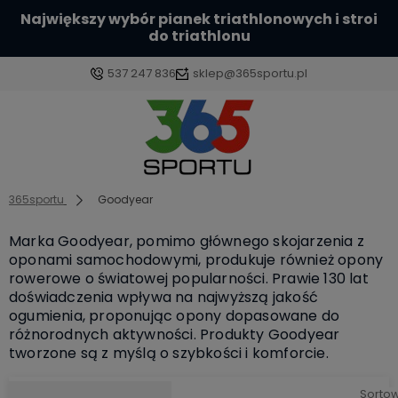
Największy wybór pianek triathlonowych i stroi
do triathlonu
537 247 836
sklep@365sportu.pl
Zaloguj się
Załóż konto
365sportu
Goodyear
Marka Goodyear, pomimo głównego skojarzenia z
oponami samochodowymi, produkuje również opony
rowerowe o światowej popularności. Prawie 130 lat
doświadczenia wpływa na najwyższą jakość
Wybierz coś dla siebie z naszej aktualnej oferty lub
ogumienia, proponując opony dopasowane do
zaloguj się, aby przywrócić dodane produkty do listy z
różnorodnych aktywności. Produkty Goodyear
poprzedniej sesji.
tworzone są z myślą o szybkości i komforcie.