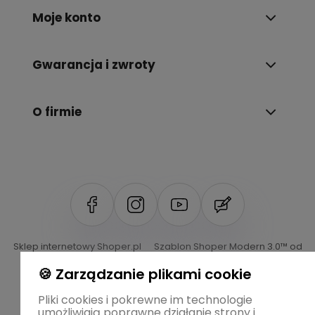
Moje konto
Gwarancja i zwroty
O firmie
Sklep internetowy Shoper.pl
Szablon Shoper Modern 3.0™
od
GrowCommerce
🍪 Zarządzanie plikami cookie
Pliki cookies i pokrewne im technologie
umożliwiają poprawne działanie strony i