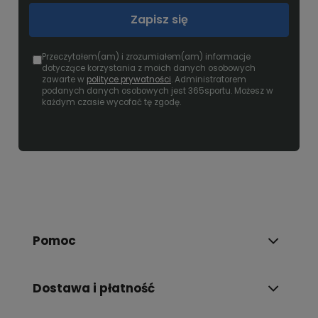
Zapisz się
Przeczytałem(am) i zrozumiałem(am) informacje
dotyczące korzystania z moich danych osobowych
zawarte w
polityce prywatności
. Administratorem
podanych danych osobowych jest 365sportu. Możesz w
każdym czasie wycofać tę zgodę.
Pomoc
Dostawa i płatność