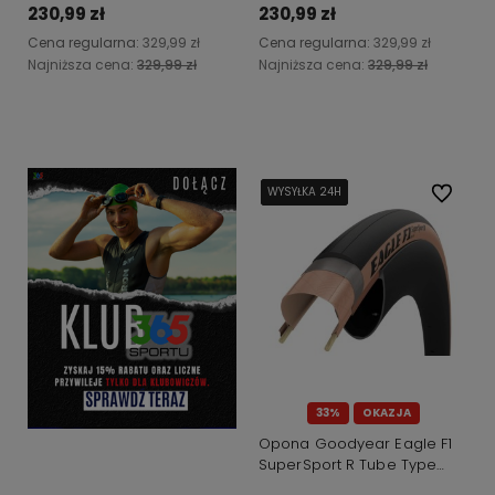
230,99 zł
230,99 zł
Cena regularna:
329,99 zł
Cena regularna:
329,99 zł
Najniższa cena:
329,99 zł
Najniższa cena:
329,99 zł
Do koszyka
Do koszyka
WYSYŁKA 24H
WYSYŁKA 24H
WYSYŁKA 24H
WYSYŁKA 24H
Do ulubi
33%
OKAZJA
Opona Goodyear Eagle F1
SuperSport R Tube Type
700x25/25-622 black-tan