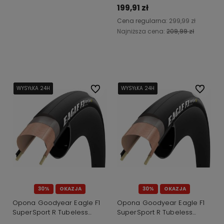
199,91 zł
Cena regularna:
299,99 zł
Najniższa cena:
209,99 zł
Do koszyka
WYSYŁKA 24H
WYSYŁKA 24H
WYSYŁKA 24H
WYSYŁKA 24H
Do ulubionych
WYSYŁKA 24H
WYSYŁKA 24H
WYSYŁKA 24H
WYSYŁKA 24H
Do ulubi
30%
OKAZJA
30%
OKAZJA
Opona Goodyear Eagle F1
Opona Goodyear Eagle F1
SuperSport R Tubeless
SuperSport R Tubeless
Complete 700x25/25-622
Complete 700x28/28-622