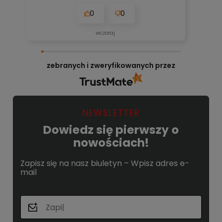
są zawsze aktualne, bez obaw. Nigdy się
0
0
nie zawiodłem, wyjątkowo rzetelna firma.
👍️🚀
wczoraj
zebranych i zweryfikowanych przez
NEWSLETTER
Dowiedz się pierwszy o
nowościach!
Zapisz się na nasz biuletyn – Wpisz adres e-
mail